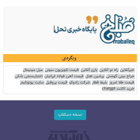
وبگردی
خبرآنلاین
راه نو آنلاین
بازی آنلاین
قیمت تلویزیون سونی
مبل مینیمال
جراح بینی گوشتی
پرشین هتل
قیمت آهن فولاد ایرانیان
اعتبارسنجی بانکی
قیمت طلا امروز
بلیط قطار
شرکت رادوکو
قیمت پروفیل
سایت یوتوتایمز
خرید اکانت chatgpt
نسخه دسکتاپ