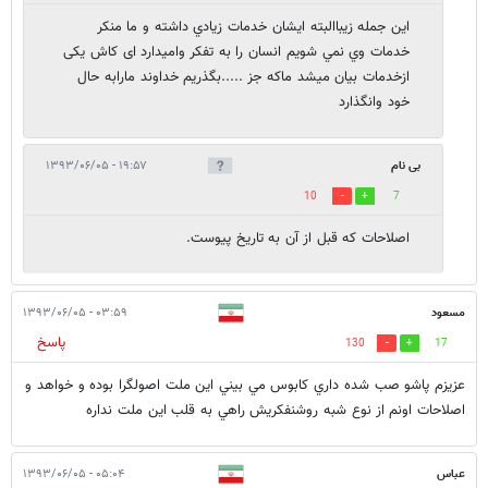
این جمله زیباالبته ايشان خدمات زيادي داشته و ما منکر
خدمات وي نمي شويم انسان را به تفکر وامیدارد ای کاش یکی
ازخدمات بیان میشد ماکه جز .....بگذریم خداوند مارابه حال
خود وانگذارد
بی نام
۱۹:۵۷ - ۱۳۹۳/۰۶/۰۵
10
7
اصلاحات که قبل از آن به تاریخ پیوست.
مسعود
۰۳:۵۹ - ۱۳۹۳/۰۶/۰۵
پاسخ
130
17
عزيزم پاشو صب شده داري كابوس مي بيني اين ملت اصولگرا بوده و خواهد و
اصلاحات اونم از نوع شبه روشنفكريش راهي به قلب اين ملت نداره
عباس
۰۵:۰۴ - ۱۳۹۳/۰۶/۰۵