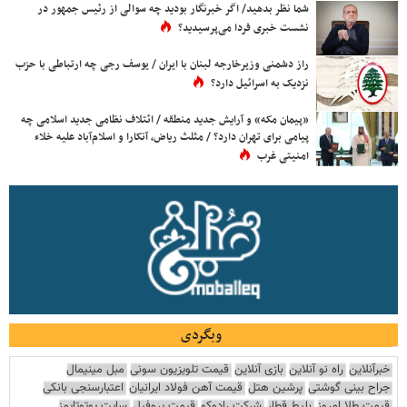
شما نظر بدهید/ اگر خبرنگار بودید چه سوالی از رئیس جمهور در
نشست خبری فردا می‌پرسیدید؟
راز دشمنی وزیرخارجه لبنان با ایران / یوسف رجی چه ارتباطی با حزب
نزدیک به اسرائیل دارد؟
«پیمان مکه» و آرایش جدید منطقه / ائتلاف نظامی جدید اسلامی چه
پیامی برای تهران دارد؟ / مثلث ریاض، آنکارا و اسلام‌آباد علیه خلاء
امنیتی غرب
وبگردی
خبرآنلاین
راه نو آنلاین
بازی آنلاین
قیمت تلویزیون سونی
مبل مینیمال
جراح بینی گوشتی
پرشین هتل
قیمت آهن فولاد ایرانیان
اعتبارسنجی بانکی
قیمت طلا امروز
بلیط قطار
شرکت رادوکو
قیمت پروفیل
سایت یوتوتایمز