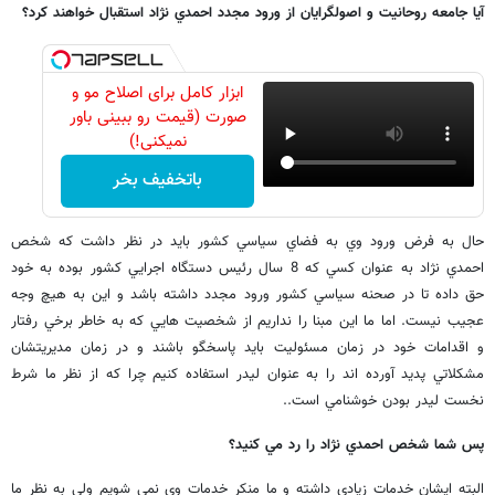
آيا جامعه روحانيت و اصولگرايان از ورود مجدد احمدي نژاد استقبال خواهند کرد؟
ابزار کامل برای اصلاح مو و
صورت (قیمت رو ببینی باور
نمیکنی!)
باتخفیف بخر
حال به فرض ورود وي به فضاي سياسي کشور بايد در نظر داشت که شخص
احمدي نژاد به عنوان کسي که 8 سال رئيس دستگاه اجرايي کشور بوده به خود
حق داده تا در صحنه سياسي کشور ورود مجدد داشته باشد و اين به هيچ وجه
عجيب نيست. اما ما اين مبنا را نداريم از شخصيت هايي که به خاطر برخي رفتار
و اقدامات خود در زمان مسئوليت بايد پاسخگو باشند و در زمان مديريتشان
مشکلاتي پديد آورده اند را به عنوان ليدر استفاده کنيم چرا که از نظر ما شرط
نخست ليدر بودن خوشنامي است..
پس شما شخص احمدي نژاد را رد مي کنيد؟
البته ايشان خدمات زيادي داشته و ما منکر خدمات وي نمي شويم ولي به نظر ما