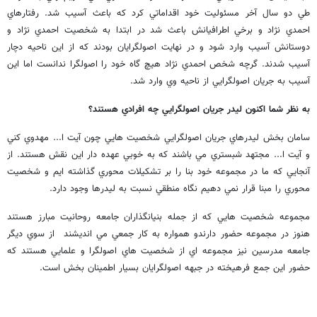
طي دو سال آخر مسئوليت خود اقداماتي کرد که باعث آسيب شد. رفتارهاي
احمدي نژاد و برخي اطرافيانش باعث شد در ابتدا به شخصيت احمدي نژاد و
دوستانش آسيب وارد شود و در نهايت اصولگرايان بودند که از اين ناحيه دچار
آسيب شدند. گرچه شخص احمدي نژاد هيچ گاه خود را اصولگرا ندانست اما اين
آسيب به جريان اصولگرايي از ناحيه وي وارد شد.
به نظر شما اکنون ليدر جريان اصولگرايي چه افرادي هستند؟
سامان بخش ليدرهاي جريان اصولگرايي شخصيت هايي چون آيت ا... مهدوي کني
و آيت ا... مجتهد شبستري مي باشند که به خوبي عهده دار اين نقش هستند. از
آنجايي که ما در مجموعه خود بنا را بر تشکيلات محوري گذاشته ايم و شخصيت
محوري را مبنا قرار نمي دهيم نگاه منطقي نسبت به ليدرها وجود دارد.
مجموعه شخصيت هايي که از جمله بنيانگذاران جامعه روحانيت مبارز هستند
هنوز در مجموعه حضور دارندو همواره به کار جمعي مي انديشند از سوي ديگر
جامعه مدرسين نيز مجموعه اي از شخصيت هاي اصولگرا و علمايي هستند که
حضور اين جمع فرهيخته در جبهه اصولگرايان بسيار اطمينان بخش است.