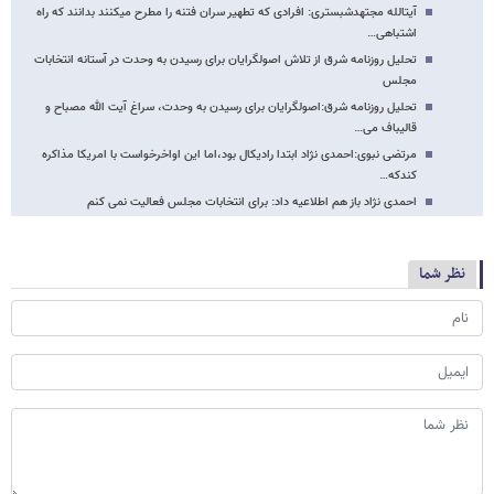
آیت​الله مجتهدشبستری: افرادی که تطهیر سران فتنه را مطرح می​کنند بدانند که راه
اشتباهی…
تحلیل روزنامه شرق از تلاش اصولگرایان برای رسیدن به وحدت در آستانه انتخابات
مجلس
تحلیل روزنامه شرق:اصولگرایان برای رسیدن به وحدت، سراغ آیت الله مصباح و
قالیباف می…
مرتضی نبوی:احمدی نژاد ابتدا رادیکال بود،اما این اواخرخواست با امریکا مذاکره
کندکه…
احمدی نژاد باز هم اطلاعیه داد: برای انتخابات مجلس فعالیت نمی کنم
نظر شما