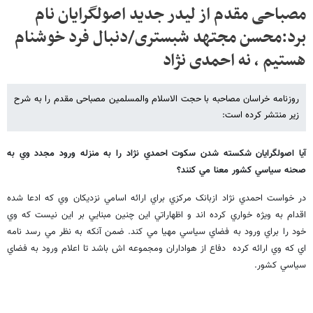
مصباحی مقدم از لیدر جدید اصولگرایان نام
برد:محسن مجتهد شبستری/دنبال فرد خوشنام
هستیم ، نه احمدی نژاد
روزنامه خراسان مصاحبه با حجت الاسلام والمسلمین مصباحی مقدم را به شرح
زیر منتشر کرده است:
آيا اصولگرايان شکسته شدن سکوت احمدي نژاد را به منزله ورود مجدد وي به
صحنه سياسي کشور معنا مي کنند؟
در خواست احمدي نژاد ازبانک مرکزي براي ارائه اسامي نزديکان وي که ادعا شده
اقدام به ويژه خواري کرده اند و اظهاراتي اين چنين مبنايي بر اين نيست که وي
خود را براي ورود به فضاي سياسي مهيا مي کند. ضمن آنکه به نظر مي رسد نامه
اي که وي ارائه کرده دفاع از هواداران ومجموعه اش باشد تا اعلام ورود به فضاي
سياسي کشور.