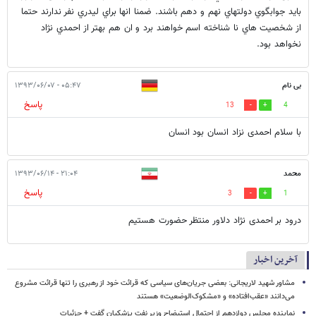
بايد جوابگوي دولتهاي نهم و دهم باشند. ضمنا انها براي ليدري نفر ندارند حتما
از شخصيت هاي نا شناخته اسم خواهند برد و ان هم بهتر از احمدي نژاد
نخواهد بود.
بی نام
۰۵:۴۷ - ۱۳۹۳/۰۶/۰۷
پاسخ
13
4
با سلام احمدى نزاد انسان بود انسان
محمد
۲۱:۰۴ - ۱۳۹۳/۰۶/۱۴
پاسخ
3
1
درود بر احمدی نژاد دلاور منتظر حضورت هستیم
آخرین اخبار
مشاور شهید لاریجانی: بعضی جریان‌های سیاسی که قرائت خود از رهبری را تنها قرائت مشروع
می‌دانند «عقب‌افتاده» و «مشکوک‌الوضعیت» هستند
نماینده مجلس دوازدهم از احتمال استیضاح وزیر نفت پزشکیان گفت + جزئیات