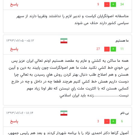
پاسخ
9
34
متاسفانه اصولگرایان کیاست و تدبیر لازم را نداشتند وتقریبا دارند از سپهر
سیاسی کشور دارند حذف می شوند
ما هستيم
۰۵:۱۲ - ۱۳۹۳/۰۶/۰۵
پاسخ
27
11
همه ما ساكن يه كشتي و عازم يه مقصد هستيم اونم تعالي ايران عزيز پس
بي خودي خط كشي نكنيد ملت ما هم اصولگراست چون پايبند به دين و آيين
هستن و هم اصلاح طلب دنبال بهتر كردن روش هاي رسيدن به تعالي چرا
دوست داريم همش خط كشي كنيم هرچند قطعا چه در داخل و چه در خارج
كسايي هستن كه با اكثريت ملت راي نيستن كه نظر اونا زياد مهم
نيست.....................زنده بايد ايران اسلامي
بی نام
۱۸:۱۴ - ۱۳۹۳/۰۶/۰۶
پاسخ
3
6
أصول گراها دكتر احمدي نژاد را با برنامه شهردار كردند و بعد هم رئيس جمهور،