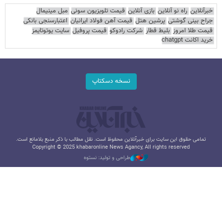
خبرآنلاین
راه نو آنلاین
بازی آنلاین
قیمت تلویزیون سونی
مبل مینیمال
جراح بینی گوشتی
پرشین هتل
قیمت آهن فولاد ایرانیان
اعتبارسنجی بانکی
قیمت طلا امروز
بلیط قطار
شرکت رادوکو
قیمت پروفیل
سایت یوتوتایمز
خرید اکانت chatgpt
نسخه دسکتاپ
تمامی حقوق این سایت برای خبرآنلاین محفوظ است. نقل مطالب با ذکر منبع بلامانع است.
Copyright © 2025 khabaronline News Agancy, All rights reserved
طراحی و تولید: نستوه