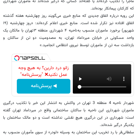
ماجرا را تکذیب کرده‌اند یا گفته‌اند کسانی که درگیر شده‌اند نه ماموران شهرداری
که کارکنان پیمانکار بوده‌اند.
این رویه درباره اتفاق جدیدی که منابع خبری می‌گویند روز چهارشنبه هفته گذشته
اتفاق افتاده نیز تکرار شده است. منابع خبری اعلام کرده‌اند: «روز چهارشنبه (۱۹
شهریور) برخورد ماموران منسوب به ناحیه ۴ شهرداری منطقه ۳ تهران با مالکان یک
واحد مسکونی در خیابان میرداماد تهران، به مصدومیت دو تن از ساکنان و
بازداشت سه تن از ماموران توسط نیروی انتظامی انجامید.»
زانو درد دارین؟ به هیچ وجه
عمل نکنید❌ "پرسش‌نامه"
◀ پرسش‌نامه
شهردار ناحیه 4 منطقه 3 تهران در واکنش به انتشار این خبر با تکذیب درگیری
ماموران شهرداری این ناحیه با ساکنان ساختمانی واقع در میرداماد تهران گفته
است: شهرداری در این درگیری هیچ نقشی نداشته است و دو مالک ساختمان با
یکدیگر درگیر شده‌اند.
سلطانی‌فر با رد تخریب این ساختمان به وسیله «لودر» از سوی مأموران منسوب به