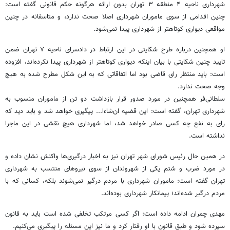
شهرداری ناحیه ۴ منطقه ۳ تهران بدون ارائه هرگونه حکم قانونی گفته است:
چنین اقدامی از سوی ماموران شهرداری اصلا صحت ندارد، و متاسفانه در چنین
مواقعی دیواری کوتاهتر از شهرداری پیدا نمی‌شود.
او همچنین درباره طرح شکایتی در این ارتباط در دادسرای ناحیه ۷ تهران ضمن
تایید چنین شکایتی با بیان اینکه دیواری کوتاهتر از شهرداری پیدا نکرده‌اند، افزوده
است: باید منتظر رای قاضی بود اما اتفاقاتی که به این شکل مطرح شده به هیچ
وجه صحت ندارد.
سلطانی‌فر همچنین در مورد صدور قرار بازداشت دو تن از ماموران منسوب به
شهرداری تهران، گفته است: این قضیه ان‌شاءا... پیگیری خواهد شد و باید دید که
رای به نفع چه کسی صادر خواهد شد، اما شهرداری هیچ نقشی در این ماجرا
نداشته است.
در همین حال رئیس شورای شهر تهران نیز به اخبار درگیری‌ها واکنش نشان داده و
در مورد ضرب و شتم یکی از شهروندان از سوی نیروهای منتسب به شهرداری
تهران گفته است: ماموران شهرداری با مردم درگیر نمی‌شوند بلکه، کسانی که با
مردم درگیر شده‌اند؛ پیمانکار شهرداری بوده‌اند.
مهدی چمران ادامه داده است: اگر کسی مرتکب تخلفی شده است باید به قانون
سپرده شود و طبق قانون با او رفتار کرد و ما نیز این مسئله را پیگیری می‌کنیم.