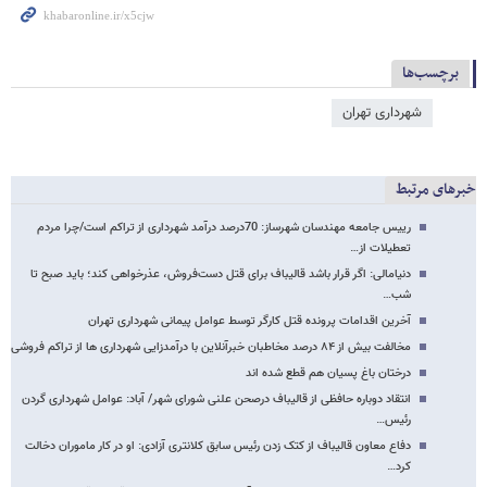
برچسب‌ها
شهرداری تهران
خبرهای مرتبط
رییس جامعه مهندسان شهرساز: 70درصد درآمد شهرداری از تراکم است/چرا مردم
تعطیلات از…
دنیامالی‌: اگر قرار باشد قالیباف برای قتل دست‌فروش‌، عذرخواهی کند‌؛ باید صبح تا
شب…
آخرین اقدامات پرونده قتل کارگر توسط عوامل پیمانی شهرداری تهران
مخالفت بیش از ۸۴ درصد مخاطبان خبرآنلاین با درآمدزایی شهرداری ها از تراکم فروشی
درختان باغ پسیان هم قطع شده اند
انتقاد دوباره حافظی از قالیباف درصحن علنی شورای شهر/ آباد: عوامل شهرداری گردن
رئیس…
دفاع معاون قالیباف از کتک زدن رئیس سابق کلانتری آزادی: او در کار ماموران دخالت
کرد…