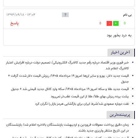
بی نام
۱۳:۰۴ - ۱۳۹۳/۰۹/۱۸
پاسخ
0
0
به درد بخور بود
آخرین اخبار
خبر فوری وزیر اقتصاد درباره رقم جدید کالابرگ الکترونیکی/ تصمیم دولت درباره افزایش اعتبار
کالابرگ اعلام شد
قیمت جدید دلار، یورو و سایر ارزها امروز ۱۹ مردادماه ۱۴۰۵/ ریزش قیمت دلار شدت گرفت +
جدول
قیمت جدید طلا و سکه امروز ۱۹ مردادماه ۱۴۰۵/ سکه وارد کانال جدید قیمتی شد + جدول
پشت پرده ریزش بهای طلا/ طلا از این قیمت عقب‌تر نمی‌رود
نفت دوباره صعودی شد/شرط ایران برای بازگشایی هرمز بازار را نگران کرد
پربیننده‌ترین
زمان دقیق پرداخت معوقات فروردین و اردیبهشت بازنشستگان بالاخره اعلام شد/ بازنشستگان
در این تاریخ منتظر واریزی جدید باشند