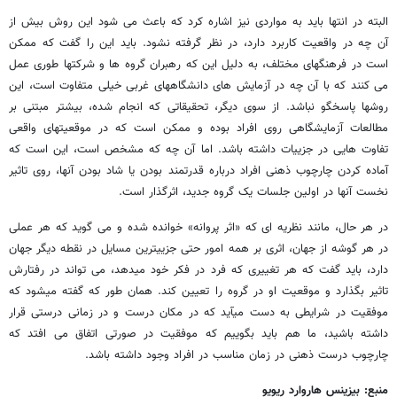
البته در انتها باید به مواردی نیز اشاره کرد که باعث می­ شود این روش بیش از
آن چه در واقعیت کاربرد دارد، در نظر گرفته نشود. باید این را گفت که ممکن
است در فرهنگهای مختلف، به دلیل این که رهبران گروه­ ها و شرکتها طوری عمل
می ­کنند که با آن چه در آزمایش های دانشگاههای غربی خیلی متفاوت است، این
روشها پاسخگو نباشد. از سوی دیگر، تحقیقاتی که انجام شده، بیشتر مبتنی بر
مطالعات آزمایشگاهی روی افراد بوده و ممکن است که در موقعیتهای واقعی
تفاوت هایی در جزییات داشته باشد. اما آن چه که مشخص است، این است که
آماده کردن چارچوب ذهنی افراد درباره قدرتمند بودن یا شاد بودن آنها، روی تاثیر
نخست آنها در اولین جلسات یک گروه جدید، اثرگذار است.
در هر حال، مانند نظریه ­ای که «اثر پروانه­» خوانده شده و می ­گوید که هر عملی
در هر گوشه از جهان، اثری بر همه امور حتی جزیی­ترین مسایل در نقطه دیگر جهان
دارد، باید گفت که هر تغییری که فرد در فکر خود می­دهد، می­ تواند در رفتارش
تاثیر بگذارد و موقعیت او در گروه را تعیین کند. همان طور که گفته می­شود که
موفقیت در شرایطی به دست می­آید که در مکان درست و در زمانی درستی قرار
داشته باشید، ما هم باید بگوییم که موفقیت در صورتی اتفاق می­ افتد که
چارچوب درست ذهنی در زمان مناسب در افراد وجود داشته باشد.
منبع: بیزینس هاروارد ریویو