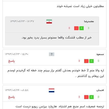
مطلبتون خیلی زیاد است نمیشه خوند
محمدرضا
۱۷:۳۷ - ۱۳۹۳/۰۶/۲۳
0
3
خبر از مطلب قشنگت واقعا ممنونم بسیار بدرد بخور بود.
مسعود
۱۵:۳۰ - ۱۳۹۳/۰۶/۲۳
پاسخ
0
0
اره والا منم 2 خط خوندم بعدش گفتم بزار ببینم چند خطه که گرخیدم اومدم
این پیغام رو گذاشتم .
احسان
۰۸:۵۸ - ۱۳۹۳/۰۶/۲۴
پاسخ
0
0
ترجمه ضعيف، اسم منبع هم اشتباه. هاروارد بيزنس ريويو درست است