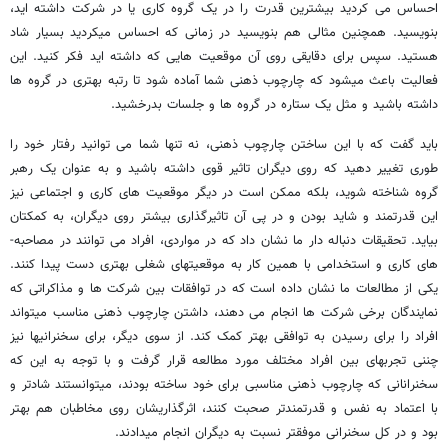
احساس می ­کردید بیشترین قدرت را در یک گروه کاری یا در شرکت داشته ­اید،
بنویسید. همچنین مثالی هم بنویسید در زمانی که احساس می­کردید بسیار شاد
هستید. سپس برای دقایقی روی آن موقعیت هایی که داشته­ اید فکر کنید. این
فعالیت باعث می­شود که چارچوب ذهنی شما آماده شود تا رتبه بهتری در گروه ­ها
داشته باشید و مثل یک ستاره در گروه­ ها و جلسات بدرخشید.
باید گفت که با این ساختن چارچوب ذهنی، نه تنها شما می­ توانید رفتار خود را
طوری تغییر دهید که روی دیگران تاثیر قوی داشته باشید و به عنوان یک رهبر
گروه شناخته شوید، بلکه ممکن است در دیگر موقعیت های کاری و اجتماعی نیز
این قدرتمند و شاید بودن و در پی آن تاثیرگذاری بیشتر روی دیگران، به کمکتان
بیاید. تحقیقات دنباله­ دار ما نشان داد که در مواردی، افراد می­ توانند در مصاحبه­
های کاری و استخدامی با همین کار به موقعیتهای شغلی بهتری دست پیدا کنند.
یکی از مطالعات ما نشان داده است که در توافقات بین شرکت ها و مذاکراتی که
نمایندگان برخی شرکت ها انجام می­ دهند، داشتن چارچوب ذهنی مناسب می­تواند
افراد را برای رسیدن به توافقی بهتر کمک کند. از سوی دیگر، برای سخنرانی­ها نیز
چننی تجربه­ای بین افراد مختلف مورد مطالعه قرار گرفت و با توجه به این که
سخنرانانی که چارچوب ذهنی مناسبی برای خود ساخته بودند، می­توانستند شادتر و
با اعتماد به نفس و قدرتمندتر صحبت کنند، اثرگذاریشان روی مخاطبان هم بهتر
بود و در کل سخنرانی موفق­تر نسبت به دیگران انجام می­دادند.