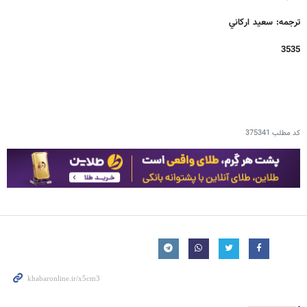
ترجمه: سعيد ارکاني
3535
کد مطلب
375341