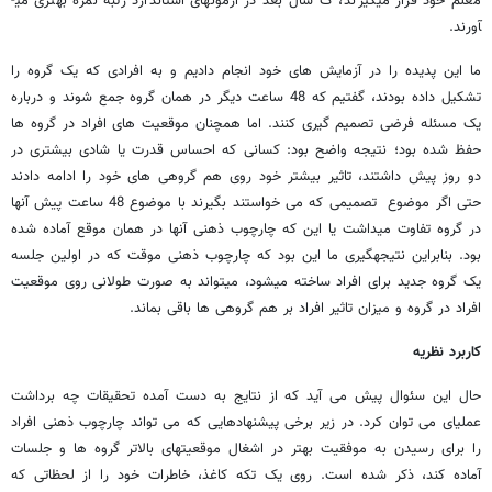
معلم خود قرار می­گیرند، ک سال بعد در آزمونهای استاندارد رتبه نمره بهتری می­
آورند.
ما این پدیده را در آزمایش های خود انجام دادیم و به افرادی که یک گروه را
تشکیل داده بودند، گفتیم که 48 ساعت دیگر در همان گروه جمع شوند و درباره
یک مسئله فرضی تصمیم­ گیری کنند. اما همچنان موقعیت های افراد در گروه ­ها
حفظ شده بود؛ نتیجه واضح بود: کسانی که احساس قدرت یا شادی بیشتری در
دو روز پیش داشتند، تاثیر بیشتر خود روی هم­ گروهی­ های خود را ادامه دادند
حتی اگر موضوع تصمیمی که می ­خواستند بگیرند با موضوع 48 ساعت پیش آنها
در گروه تفاوت می­داشت یا این که چارچوب ذهنی آنها در همان موقع آماده شده
بود. بنابراین نتیجه­گیری ما این بود که چارچوب ذهنی موقت که در اولین جلسه
یک گروه جدید برای افراد ساخته می­شود، می­تواند به صورت طولانی روی موقعیت
افراد در گروه و میزان تاثیر افراد بر هم­ گروهی­ ها باقی بماند.
کاربرد نظریه
حال این سئوال پیش می ­آید که از نتایج به دست آمده تحقیقات چه برداشت
عملی­ای می­ توان کرد. در زیر برخی پیشنهادهایی که می­ تواند چارچوب ذهنی افراد
را برای رسیدن به موفقیت بهتر در اشغال موقعیتهای بالاتر گروه ­ها و جلسات
آماده کند، ذکر شده است. روی یک تکه کاغذ، خاطرات خود را از لحظاتی که