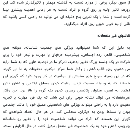
از سوی دیگر، برخی از موارد نسبت به گذشته مهمتر و تاثیرگذارتر شده ­اند. این
روزها، تاثیر اولیه بر روی گروه و افراد نسبت به هر زمانی اهمیت بیشتری پیدا
کرده است و شما با یک تمرین پنج دقیقه ­ای می­ توانید به راحتی کسی باشید که
تاثیر اولیه خیلی خوبی روی افراد می­گذارید.
تلاشهای غیر منفعلانه
به دلیل این که شما نمی­توانید ویژگی­ های جمعیت­ شناسانه، مولفه ­های
شخصیتی، ظاهر، رده اجتماعی، پیش­زمینه حرفه­ای یا مهارت و تبحر خود را برای
شرکت در یک جلسه بزرگ تغییر بدهید، تمرکز ما در توصیه ­هایی که به شما ارایه
می­ دهیم، روی قالب ذهنی و رفتار شما تمرکز می­کنیم. تحقیقات به ما می­ گویند
که در این زمینه سرنخ های مطمئنی از موفقیت در کار وجود دارد که گویای این
هستند که به وسیله صحبت کردن، رعایت کردن مسایل ابتدایی و نشان دادن
اعتماد به نفس، می­توان پتانسیل رهبری کردن یک گروه را بالا برد. این رفتار
غیرمنفعلانه می ­تواند نشانه خوبی برای این باشد که یک فرد مهارت یا تجربه
مفیدی دارد یا به راحتی می­تواند ویژگی­ های شخصیتی عمیق خود را مانند اجتماعی
بودن یا مسلط بودن به دیگران، منعکس کند. در هر حال، تعداد شواهدی که
گویای این هستند که افراد می ­توانند شخصیت خود را با تغییر روان­شناسانه
چارچوب ذهنی خود به یک شخصیت غیر منفعل تبدیل کنند، در حال افزایش است.