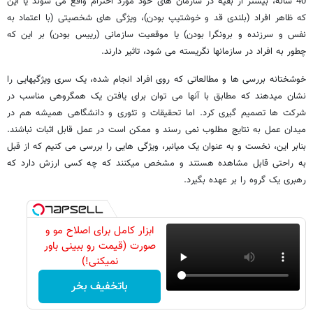
40 ساله، بیشتر از بقیه در سازمان های خود مورد احترام واقع می­ شوند یا این
که ظاهر افراد (بلندی قد و خوش­تیپ بودن)، ویژگی­ های شخصیتی (با اعتماد به
نفس و سرزنده و برون­گرا بودن) یا موقعیت سازمانی (رییس بودن) بر این که
چطور به افراد در سازمانها نگریسته می ­شود، تاثیر دارند.
خوشختانه بررسی­ ها و مطالعاتی که روی افراد انجام شده، یک سری ویژگی­هایی را
نشان می­دهند که مطابق با آنها می­ توان برای یافتن یک هم­گروهی مناسب در
شرکت ها تصمیم ­گیری کرد. اما تحقیقات و تئوری و دانشگاهی همیشه هم در
میدان عمل به نتایج مطلوب نمی ­رسند و ممکن است در عمل قابل اثبات نباشند.
بنابر این، نخست و به عنوان یک میان­بر، ویژگی­ هایی را بررسی می ­کنیم که از قبل
به راحتی قابل مشاهده هستند و مشخص می­کنند که چه کسی ارزش دارد که
رهبری یک گروه را بر عهده بگیرد.
ابزار کامل برای اصلاح مو و
صورت (قیمت رو ببینی باور
نمیکنی!)
باتخفیف بخر