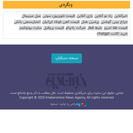
وبگردی
خبرآنلاین
راه نو آنلاین
بازی آنلاین
قیمت تلویزیون سونی
مبل مینیمال
جراح بینی گوشتی
پرشین هتل
قیمت آهن فولاد ایرانیان
اعتبارسنجی بانکی
قیمت طلا امروز
بلیط قطار
شرکت رادوکو
قیمت پروفیل
سایت یوتوتایمز
خرید اکانت chatgpt
نسخه دسکتاپ
تمامی حقوق این سایت برای خبرآنلاین محفوظ است. نقل مطالب با ذکر منبع بلامانع است.
Copyright © 2025 khabaronline News Agancy, All rights reserved
طراحی و تولید: نستوه