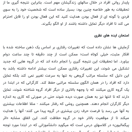
پایدار روانی افراد در خلال سالهای زندگیشان مهم است. بنابراین نتیجه ­گیری ما از
تحقیقات به طور خلاصه چنین بود: بسیار ساده است که شخصیت خود را به سوی
فردی با گونه­ ای از فعال بودن هدایت کنید که این فعال بودن او را قابل احترام
می­ کند تا افراد دیگر تمایل داشته باشند از او الگو بگیرند.
امتحان ایده­ های نظری
آزمایش ها نشان داده است که تغییرات رفتاری بر اساس یک ذهن ساخته شده با
افکار مثبت، خیلی کوتاه است؛ ممکن است از چند دقیقه تا چند ساعت دوام
بیاورد. اما تحقیقات این نتیجه ­گیری را انجام داده­ اند که در گروه ­هایی که جدید
تشکیل می­ شوند، این تغییرات رفتاری ممکن است بیشتر ادامه داشته باشد به
این دلیل که سلسله­ مراتب گروهی به تنها به سرعت تغییر نمی­ کند بلکه تمایل
دارد که افراد را در همان الگوی سلسله مراتبی حفظ کند. کارگرانی که در ابتدا در
یک گروه کاری می­کنند که با وجهه بالاتری از دیگر افراد گروه شناخته شوند، تمایل
دارند که تا انتها نیز به همان صورت دیده شوند حتی در صورتی که کاری به اندازه
دیگر کارگران انجام دهند. همچنین روشی که رفتار می­کنند - مثلا اطلاعات بیشتری
به آنها می ­رسد یا فرصت حرف زدن بیشتری در گروه پیدا می­ کنند- آنها را هدایت
می­کند تا از موقعیت بالاتر خود در گروه حفاظت کنند. این اتفاق مشابه «اثر
پیگمالیون» در کلاسهای درس است که می­گوید دانش­آموزانی که در ابتدا مورد توجه