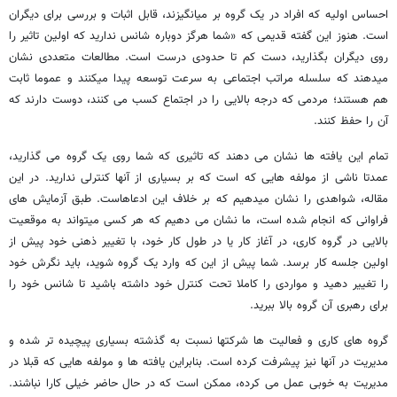
احساس اولیه که افراد در یک گروه بر می­انگیزند، قابل اثبات و بررسی برای دیگران
است. هنوز این گفته قدیمی که «شما هرگز دوباره شانس ندارید که اولین تاثیر را
روی دیگران بگذارید، دست کم تا حدودی درست است. مطالعات متعددی نشان
می­دهند که سلسله مراتب اجتماعی به سرعت توسعه پیدا می­کنند و عموما ثابت
هم هستند؛ مردمی که درجه بالایی را در اجتماع کسب می­ کنند، دوست دارند که
آن را حفظ کنند.
تمام این یافته­ ها نشان می­ دهند که تاثیری که شما روی یک گروه می­ گذارید،
عمدتا ناشی از مولفه ­هایی که است که بر بسیاری از آنها کنترلی ندارید. در این
مقاله، شواهدی را نشان می­دهیم که بر خلاف این ادعاهاست. طبق آزمایش های
فراوانی که انجام شده است، ما نشان می­ دهیم که هر کسی می­تواند به موقعیت
بالایی در گروه کاری، در آغاز کار یا در طول کار خود، با تغییر ذهنی خود پیش از
اولین جلسه کار برسد. شما پیش از این که وارد یک گروه شوید، باید نگرش خود
را تغییر دهید و مواردی را کاملا تحت کنترل خود داشته باشید تا شانس خود را
برای رهبری آن گروه بالا ببرید.
گروه های کاری و فعالیت ها شرکتها نسبت به گذشته بسیاری پیچیده­ تر شده و
مدیریت در آنها نیز پیشرفت کرده است. بنابراین یافته­ ها و مولفه­ هایی که قبلا در
مدیریت به خوبی عمل می­ کرده، ممکن است که در حال حاضر خیلی کارا نباشند.