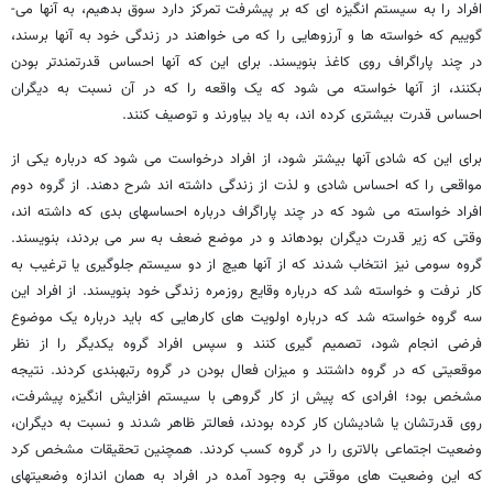
افراد را به سیستم انگیزه ­ای که بر پیشرفت تمرکز دارد سوق بدهیم، به آنها می­
گوییم که خواسته­ ها و آرزوهایی را که می ­خواهند در زندگی خود به آنها برسند،
در چند پاراگراف روی کاغذ بنویسند. برای این که آنها احساس قدرتمندتر بودن
بکنند، از آنها خواسته می­ شود که یک واقعه را که در آن نسبت به دیگران
احساس قدرت بیشتری کرده­ اند، به یاد بیاورند و توصیف کنند.
برای این که شادی آنها بیشتر شود، از افراد درخواست می­ شود که درباره یکی از
مواقعی را که احساس شادی و لذت از زندگی داشته­ اند شرح دهند. از گروه دوم
افراد خواسته می­ شود که در چند پاراگراف درباره احساسهای بدی که داشته ­اند،
وقتی که زیر قدرت دیگران بوده­اند و در موضع ضعف به سر می­ بردند، بنویسند.
گروه سومی نیز انتخاب شدند که از آنها هیچ از دو سیستم جلوگیری یا ترغیب به
کار نرفت و خواسته شد که درباره وقایع روزمره زندگی خود بنویسند. از افراد این
سه گروه خواسته شد که درباره اولویت های کارهایی که باید درباره یک موضوع
فرضی انجام شود، تصمیم­ گیری کنند و سپس افراد گروه یکدیگر را از نظر
موقعیتی که در گروه داشتند و میزان فعال بودن در گروه رتبه­بندی کردند. نتیجه
مشخص بود؛ افرادی که پیش از کار گروهی با سیستم افزایش انگیزه پیشرفت،
روی قدرتشان یا شادی­شان کار کرده بودند، فعالتر ظاهر شدند و نسبت به دیگران،
وضعیت اجتماعی بالاتری را در گروه کسب کردند. همچنین تحقیقات مشخص کرد
که این وضعیت های موقتی به وجود آمده در افراد به همان اندازه وضعیتهای