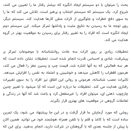
بحث را می­توان با دو سیستم ایجاد انگیزه که بیشتر رفتار ما را تعیین می­ کنند،
شروع کرد. یک سیستم که سیستم اجتناب و پرهیز است، تلاش می­ کند که ما را
به سوی دفع خطرات و جلوگیری از اثرات منفی کارها هدایت کند. سیستم دیگر،
روی توجه ما به رسیدن به نتایج مثبت و پاداشها تمرکز می­کند. این سیستم دوم
ایجاد انگیزه است که افراد را به تغییر رفتار برای رسیدن به موقعیت بهتر در گروه
هدایت می­ کند.
تحقیقات زیادی بر روی اثرات سه عادت روان­شناسانه با موضوعاتِ تمرکز بر
پیشرفت، شادی و احساس قدرت انجام شده است. تحقیقات نشان داده است که
هر سه فعالیتی که به آنها اشاره شد، قیمت چپ و پسین مغز را فعال می­ کند،
هرمون اظطراب را کاهش می­دهد و خوش­بینی و اعتماد به نفس را افزایش می­دهد.
تاثیرات عصب­ شناسانه، هرمونی و روانی این اتفاق نیز افراد را به سوی تغییرات
رفتاری هدایت می ­کند. تحقیقات ما درباره این است که آیا می­شود با تغییر چنین
چارچوب ذهنی ­ای، می­توان افراد را غیرمنفعل کرد و باعث شد که آنها در زندگی و
تعاملات گروهی در موقعیت های بهتری قرار بگیرند.
روشی که مورد آزمایش ما قرار گرفت و در این جا پیشنهاد می­ شود، یک تمرین
ساده است که با کاغذ و قلم یا با تلفن همراه هوشمند خود می ­توانید همین الان
یا پیش از جلسه بعدی که با گروهتان در شرکت دارید، انجام بدهید. برای این که