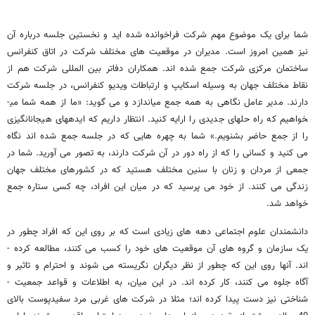
شما برای یک موضوع مهم شرکت فراخوانده شده ­اید و نخستین جلسه درباره آن
نیز همین امروز است. مدیران در موقعیت های مختلف شرکت در اتاق کنفرانس
ساختمان مرکزی شرکت جمع شده ­اند. همکاران دفاتر بین­ المللی شرکت هم از
نقاط مختلف جهان به وسیله اسکایپ و ارتباطات ویدیو کنفرانس، در جلسه شرکت
دارند. مدیر عامل نگاهی به همه جمع می­اندازد و می ­گوید: «ما از همه شما می­
خواهیم که راه حلهای جدیدی را ارایه کنید. انتظار داریم که ایده­های هیجان­انگیزی
را از جمع حاضر بشنویم.» شما به چهره ­هایی که در جلسه جمع شده ­اند نگاه
می­ کنید و کسانی را که از راه دور در آن شرکت دارند، به تصور می­ آورید. شما در
جمعی از مردان و زنان با سنین مختلف هستید که در کشورهای مختلف جهان
زندگی می­ کنند. از خود می­ پرسید که در میان این افراد، چه کسی ستاره جمع
خواهد شد.
دانشمندان علوم اجتماعی دهه­ های زیادی است که بر روی این که افراد چطور در
یک سازمان و گروه­ های آن موقعیت های خود را کسب می­ کنند، مطالعه کرده ­
اند. آنها روی این که چطور از نظر دیگران نگریسته می­ شوند و احترام و تاثیر و
آگاه جلوه می­ کنند، کار کرده ­اند. در این میان، به اطلاعات و قواعد جمعیت ­
شناختی نیز دست پیدا کرده ­اند؛ مثلا در شرکت های غربی مرد سفیدپوست بالای