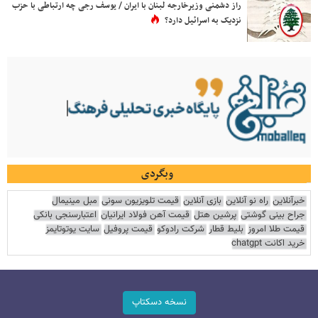
راز دشمنی وزیرخارجه لبنان با ایران / یوسف رجی چه ارتباطی با حزب
نزدیک به اسرائیل دارد؟
وبگردی
خبرآنلاین
راه نو آنلاین
بازی آنلاین
قیمت تلویزیون سونی
مبل مینیمال
جراح بینی گوشتی
پرشین هتل
قیمت آهن فولاد ایرانیان
اعتبارسنجی بانکی
قیمت طلا امروز
بلیط قطار
شرکت رادوکو
قیمت پروفیل
سایت یوتوتایمز
خرید اکانت chatgpt
نسخه دسکتاپ