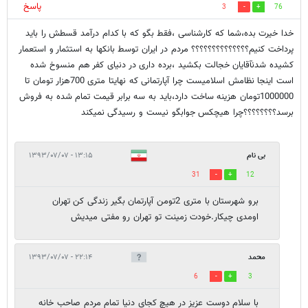
پاسخ
3
76
خدا خیرت بده،شما که کارشناسی ،فقط بگو که با کدام درآمد قسطش را باید
پرداخت کنیم؟؟؟؟؟؟؟؟؟؟؟؟؟؟ مردم در ایران توسط بانکها به استثمار و استعمار
کشیده شدنآقایان خجالت بکشید ،برده داری در دنیای کفر هم منسوخ شده
است اینجا نظامش اسلامیست چرا آپارتمانی که نهایتا متری 700هزار تومان تا
1000000تومان هزینه ساخت دارد،باید به سه برابر قیمت تمام شده به فروش
برسد؟؟؟؟؟؟؟؟چرا هیچکس جوابگو نیست و رسیدگی نمیکند
بی نام
۱۳:۱۵ - ۱۳۹۳/۰۷/۰۷
31
12
برو شهرستان با متری 2تومن آپارتمان بگیر زندگی کن تهران
اومدی چیکار.خودت زمینت تو تهران رو مفتی میدیش
محمد
۲۲:۱۴ - ۱۳۹۳/۰۷/۰۷
6
3
با سلام دوست عزيز در هيچ كجاي دنيا تمام مردم صاحب خانه