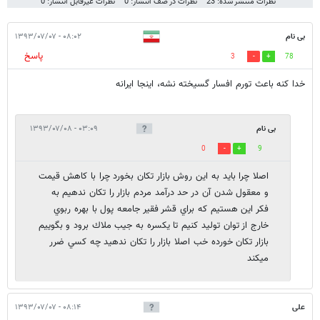
نظرات منتشر شده: 23
نظرات در صف انتشار: 0
نظرات غیرقابل انتشار: 0
بی نام
۰۸:۰۲ - ۱۳۹۳/۰۷/۰۷
پاسخ
3
78
خدا كنه باعث تورم افسار گسيخته نشه، اينجا ايرانه
بی نام
۰۳:۰۹ - ۱۳۹۳/۰۷/۰۸
0
9
اصلا چرا بايد به اين روش بازار تكان بخورد چرا با كاهش قيمت
و معقول شدن آن در حد درآمد مردم بازار را تكان ندهيم به
فكر اين هستيم كه براي قشر فقير جامعه پول با بهره ربوي
خارج از توان توليد كنيم تا يكسره به جيب ملاك برود و بگوييم
بازار تكان خورده خب اصلا بازار را تكان ندهيد چه كسي ضرر
ميكند
علی
۰۸:۱۴ - ۱۳۹۳/۰۷/۰۷