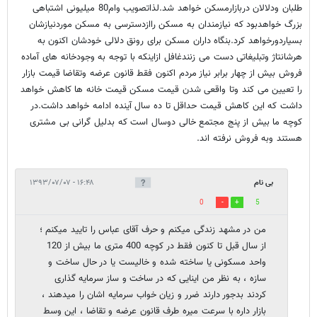
طلبان ودلالان دربازارمسکن خواهد شد.لذاتصویب وام80 میلیونی اشتباهی
بزرگ خواهدبود که نیازمندان به مسکن راازدسترسی به مسکن موردنیازشان
بسیاردورخواهد کرد.بنگاه داران مسکن برای رونق دلالی خودشان اکنون به
هرشانتاژ وتبلیغاتی دست می زنندغافل ازاینکه با توجه به وجودخانه های آماده
فروش بیش از چهار برابر نیاز مردم اکنون فقط قانون عرضه وتقاضا قیمت بازار
را تعیین می کند وتا واقعی شدن قیمت مسکن قیمت خانه ها کاهش خواهد
داشت که این کاهش قیمت حداقل تا ده سال آینده ادامه خواهد داشت.در
کوچه ما بیش از پنج مجتمع خالی دوسال است که بدلیل گرانی بی مشتری
هستند وبه فروش نرفته اند.
بی نام
۱۶:۴۸ - ۱۳۹۳/۰۷/۰۷
0
5
من در مشهد زندگی میکنم و حرف آقای عباس را تایید میکنم ؛
از سال قبل تا کنون فقط در کوچه 400 متری ما بیش از 120
واحد مسکونی یا ساخته شده و خالیست یا در حال ساخت و
سازه ، به نظر من اینایی که در ساخت و ساز سرمایه گذاری
کردند بدجور دارند ضرر و زیان خواب سرمایه اشان را میدهند ،
بازار داره با سرعت میره طرف قانون عرضه و تقاضا ، این وسط