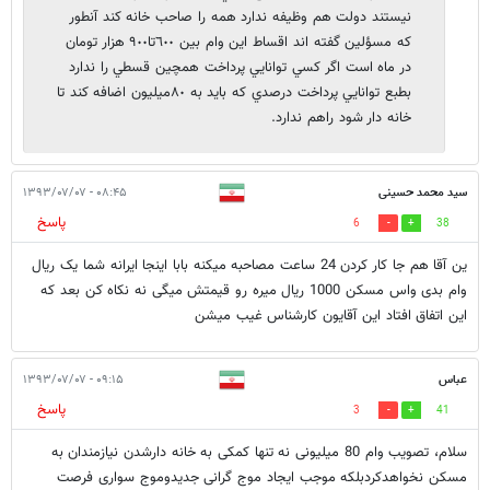
نيستند دولت هم وظيفه ندارد همه را صاحب خانه كند آنطور
كه مسؤلين گفته اند اقساط اين وام بين ٦٠٠تا٩٠٠ هزار تومان
در ماه است اگر كسي توانايي پرداخت همچين قسطي را ندارد
بطبع توانايي پرداخت درصدي كه بايد به ٨٠ميليون اضافه كند تا
خانه دار شود راهم ندارد.
سید محمد حسینی
۰۸:۴۵ - ۱۳۹۳/۰۷/۰۷
پاسخ
6
38
ین آقا هم جا کار کردن 24 ساعت مصاحبه میکنه بابا اینجا ایرانه شما یک ریال
وام بدی واس مسکن 1000 ریال میره رو قیمتش میگی نه نکاه کن بعد که
این اتفاق افتاد این آقایون کارشناس غیب میشن
عباس
۰۹:۱۵ - ۱۳۹۳/۰۷/۰۷
پاسخ
3
41
سلام، تصویب وام 80 میلیونی نه تنها کمکی به خانه دارشدن نیازمندان به
مسکن نخواهدکردبلکه موجب ایجاد موج گرانی جدیدوموج سواری فرصت