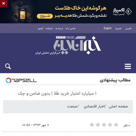
×
فارسی
العربية
English
تماس با ما
درباره ما
تبلیغات
آرشیو
جمعه ۱۶ مرداد ۱۴۰۵
مطالب پیشنهادی
۱ میلیارد اعتبار خرید طلا | بدون ضامن و چک
صفحه اصلی
اخبار اقتصادی
صنعت
۷ مهر ۱۳۹۳ - ۰۷:۵۶
۰ نفر