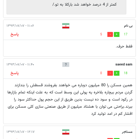
کمتر از 4 درصد خواهد شد بارکلا به تو./
بی نام
۱۱:۰۶ - ۱۳۹۳/۰۷/۰۷
پاسخ
5
17
فقط حرف.
۱۱:۴۰ - ۱۳۹۳/۰۷/۰۷
saeed sam
پاسخ
0
18
همین مسکن را 80 میلیون دوباره می خواهند بفروشند قسطش را بندازند
گردن مردم بیچاره بلاخره یه پولی این وسط است که به علت اینکه تمام بازارها
در رکود است و سود ده نیست بدین طریق از این حجم پول حداکثر سود را
ببرند.براحتی می توان با هشتاد میلیون از طریق صنعتی سازی کلی مسکن برای
اقشار کم در امد تولید کرد
مستاجر
۱۲:۱۷ - ۱۳۹۳/۰۷/۰۷