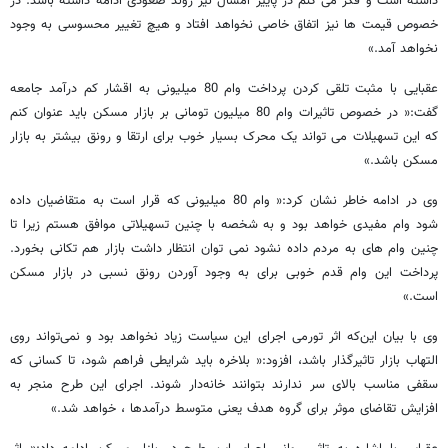
داشته است و فکر می کنم در پاییز امسال نیز روند صعودی ادامه داشته باشد. در
خصوص قیمت ها نیز اتفاق خاصی نخواهد افتاد و هیچ تغییر محسوسی به وجود
نخواهد آمد.»
عقبایی با مثبت تلقی کردن پرداخت وام 80 میلیونی به اقشار کم درآمد جامعه
گفت:« در خصوص تاثیرات وام 80 میلیون تومانی بر بازار مسکن باید عنوان کنم
که این تسهیلات می تواند یک محرک بسیار خوب برای ارتقا و رونق بیشتر به بازار
مسکن باشد.»
وی در ادامه خاطر نشان کرد:« وام 80 میلیونی که قرار است به متقاضیان داده
شود وام مفیدی خواهد بود و به شخصه با چنین تسهیلاتی موافق هستم زیرا تا
چنین وام های به مردم داده نشود نمی توان انتظار داشت بازار هم تکانی بخورد.
پرداخت این وام قدم خوبی برای به وجود آوردن رونق نسبی در بازار مسکن
است.»
وی با بیان این‌که اثر تورمی اجرای این سیاست زیاد نخواهد بود و نمی‌تواند روی
التهاب بازار تاثیر‌گذار باشد، افزود:« بلاخره باید شرایطی فراهم شود، تا کسانی که
سقفی مناسب بالای سر ندارند بتوانند خانه‌دار شوند. اجرای این طرح منجر به
افزایش تقاضای موثر برای گروه‌ هدف یعنی متوسط درآمد‌ها ، خواهد شد.»