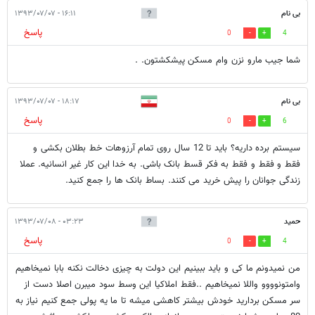
بی نام
۱۶:۱۱ - ۱۳۹۳/۰۷/۰۷
پاسخ
0
4
شما جیب مارو نزن وام مسکن پیشکشتون. .
بی نام
۱۸:۱۷ - ۱۳۹۳/۰۷/۰۷
پاسخ
0
6
سیستم برده داریه؟ باید تا 12 سال روی تمام آرزوهات خط بطلان بکشی و
فقط و فقط و فقط به فکر قسط بانک باشی. به خدا این کار غیر انسانیه. عملا
زندگی جوانان را پیش خرید می کنند. بساط بانک ها را جمع کنید.
حمید
۰۳:۲۳ - ۱۳۹۳/۰۷/۰۸
پاسخ
0
4
من نمیدونم ما کی و باید ببینیم این دولت به چیزی دخالت نکنه بابا نمیخاهیم
وامتونوووو واللا نمیخاهیم ..فقط املاکیا این وسط سود میبرن اصلا دست از
سر مسکن بردارید خودش بیشتر کاهشی میشه تا ما یه پولی جمع کنیم نیاز به