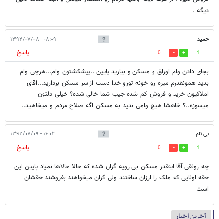
دیگه .
حمید
۰۸:۰۹ - ۱۳۹۳/۰۷/۰۸
پاسخ
0
4
بجای دادن وام اوراق و مسکن و بیارید پایین ..پیشکشتون وام...هرچی وام
بدید همونقدرم میره رو خونه تورو خدا دست از سر مسکن بردارید...اقای
املاکیون خرید و فروش کم شده جیب شما خالی شده؟ خیلی دلتون
میسوزه..؟ خاهشا هیچ وامی ندید به مسکن اگه صلاح مردم و میخاهید..
بی نام
۰۶:۰۳ - ۱۳۹۳/۰۷/۰۹
پاسخ
0
4
چه رونقی آقا اینقدر مسکن بی رویه گران شده که حالا حالاها نمیاد پایین این
حقه اونایی که ملک را ارزان ساختند ولی گران میخواهند بفروشند حقشان
است
آخرین اخبار