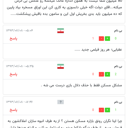
80 میلیون شما نیست به همون اندازه مالک میکشه رو ملکش بی اثرش
میکنه...اقای دولت اگه خیلی دلسوزی یه کاری کن این اوراق مسخره بیاد پایین
که ده میلیون باید بدی بخریش اول این و سامون بده باقیش پیشکشت.....
بی نام
۰۵:۰۴ - ۱۳۹۳/۰۷/۰۸
پاسخ
1
0
عقبایی؛ هر روز فیلمی جدید .....
بی نام
۰۵:۳۵ - ۱۳۹۳/۰۷/۰۸
پاسخ
0
2
مشکل مسکن فقط با حذف دلال بازی درست می شه .
بی نام
۰۷:۴۶ - ۱۳۹۳/۰۷/۰۸
پاسخ
0
1
چرا اینا نگران رونق بازاره مسکن هستن ؟ از یه طرف انبوه سازان املاکشون به
فروش میره . از طرف دیگه بانکها مردم رو استثمار میکنن و البته صدها دلیل