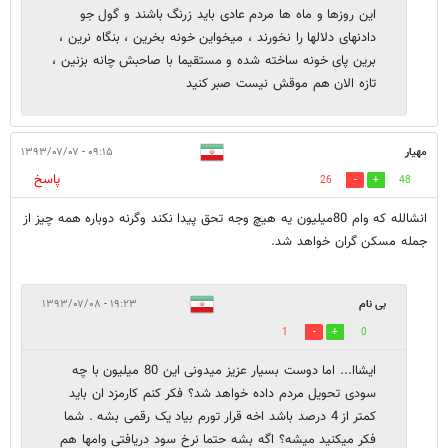
این روزها و ماه ها مردم عادی باید زرنگ باشند و گول جو
دادنهای دلالها را نخورند ، میخواین خونه بخرین ، بنگاه نرین ،
برین پای خونه ساخته شده و مستقیما با صاحبش چانه بزنین ،
تازه الان هم موقش نیست صبر کنید
مهیار
۰۹:۱۵ - ۱۳۹۳/۰۷/۰۷
پاسخ
26
48
انشالله که وام 80میلیون یه هیچ وجه تحق پیدا نکند وگرنه دوباره همه چیز از
جمله مسکن گران خواهد شد.
بی نام
۱۹:۲۳ - ۱۳۹۳/۰۷/۰۸
1
0
ایشاا... اما دوست بسیار عزیز میدونی این 80 میلیون با چه
سودی تحویل مردم داده خواهد شد؟ فکر کنم کارمزد ان باید
کمتر از 4 درصد باشد اخه قرار تورم بیاد یک رقمی بشه . شما
فکر میکنید میشه؟ اگه بشه حتما نرخ سود دریافتی وامها هم