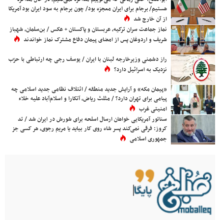
هستیم/ برجام برای ایران معجزه بود/ چون برجام به سود ایران بود آمریکا
از آن خارج شد
نماز جماعت سران ترکیه، عربستان و پاکستان + عکس / بن‌سلمان، شهباز
شریف و اردوغان پس از امضای پیمان دفاع مشترک نماز خواندند
راز دشمنی وزیرخارجه لبنان با ایران / یوسف رجی چه ارتباطی با حزب
نزدیک به اسرائیل دارد؟
«پیمان مکه» و آرایش جدید منطقه / ائتلاف نظامی جدید اسلامی چه
پیامی برای تهران دارد؟ / مثلث ریاض، آنکارا و اسلام‌آباد علیه خلاء
امنیتی غرب
سناتور آمریکایی خواهان ارسال اسلحه برای شورش در ایران شد / تد
کروز: فرقی نمی‌کند پسر شاه روی کار بیاید یا مریم رجوی، هر کسی جز
جمهوری اسلامی