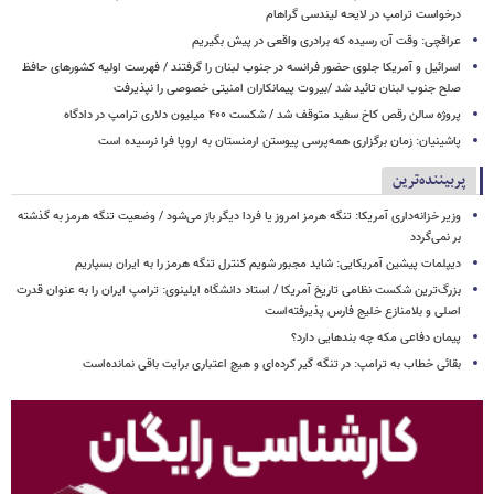
درخواست ترامپ در لایحه لیندسی گراهام
عراقچی: وقت آن رسیده که برادری واقعی در پیش بگیریم
اسرائیل و آمریکا جلوی حضور فرانسه در جنوب لبنان را گرفتند / فهرست اولیه کشورهای حافظ
صلح جنوب لبنان تائید شد /بیروت پیمانکاران امنیتی خصوصی را نپذیرفت
پروژه سالن رقص کاخ سفید متوقف شد / شکست ۴۰۰ میلیون دلاری ترامپ در دادگاه
پاشینیان: زمان برگزاری همه‌پرسی پیوستن ارمنستان به اروپا فرا نرسیده است
پربیننده‌ترین
وزیر خزانه‌داری آمریکا: تنگه هرمز امروز یا فردا دیگر باز می‌شود / وضعیت تنگه هرمز به گذشته
بر نمی‌گردد
دیپلمات پیشین آمریکایی: شاید مجبور شویم کنترل تنگه هرمز را به ایران بسپاریم
بزرگ‌ترین شکست نظامی تاریخ آمریکا / استاد دانشگاه ایلینوی: ترامپ ایران را به عنوان قدرت
اصلی و بلامنازع خلیج فارس پذیرفته‌است
پیمان دفاعی مکه چه بندهایی دارد؟
بقائی خطاب به ترامپ: در تنگه گیر کرده‌ای و هیچ اعتباری برایت باقی نمانده‌است