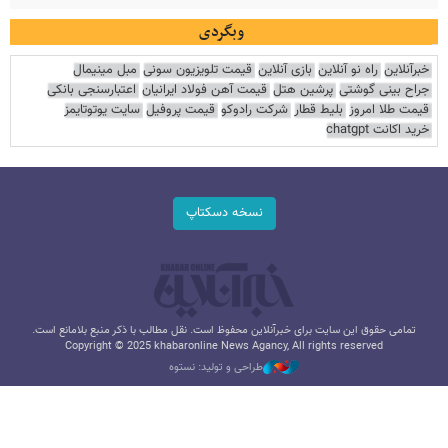
وبگردی
خبرآنلاین
راه نو آنلاین
بازی آنلاین
قیمت تلویزیون سونی
مبل مینیمال
جراح بینی گوشتی
پرشین هتل
قیمت آهن فولاد ایرانیان
اعتبارسنجی بانکی
قیمت طلا امروز
بلیط قطار
شرکت رادوکو
قیمت پروفیل
سایت یوتوتایمز
خرید اکانت chatgpt
نسخه دسکتاپ
تمامی حقوق این سایت برای خبرآنلاین محفوظ است. نقل مطالب با ذکر منبع بلامانع است.
Copyright © 2025 khabaronline News Agancy, All rights reserved
طراحی و تولید: نستوه