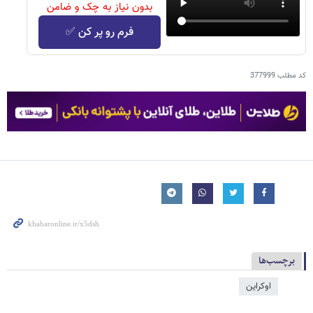
بدون نیاز به چک و ضامن
فرم رو پر کن ✅
کد مطلب
377999
برچسب‌ها
اوکراین