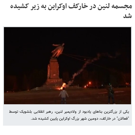
مجسمه لنین در خارکف اوکراین به زیر کشیده
شد
یکی از بزرگترین بناهای یادبود از ولادیمیر لنین، رهبر انقلابی بلشویک توسط
"فعالان" در خارکف، دومین شهر بزرگ اوکراین پایین کشیده شد.