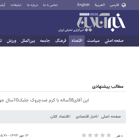
فارسی
العربية
English
تماس با ما
درباره ما
تبلیغات
آرشی
صفحه اصلی
سیاست
اقتصاد
فرهنگ
جامعه
بین‌الملل
ورزش
تا
مطالب پیشنهادی
این آقای58ساله با کرم ضدچروک جلبک10سال جوان شد(سفارش با تخفیف)
صفحه اصلی
اخبار اقتصادی
اقتصاد کلان
۱۳ مهر ۱۳۹۳ - ۰۵:۳۰
۰ نفر