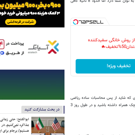
تاثیر مثبتی می گذارد. اینکه نفس خود را چه قدر در سینه نگه دارید بستگی به توان شما دارد اما حدود 8 ثانیه کافی
 از روش خانگی سفیدکننده
دان50%تخفیف🔥
تخفیف ویژه!
دی که شاید از پس محاسبات ساده ریاضی
نیز بر نیایید. به همین خاطر بهتر است در محیط کار همواره یک لیوان آب کوچک همراه داشته باشید و در طول روز 3
در بحث مشارکت کنید
ابوالفتح: حتی زمانی 
مذاکره نمی‌کنیم، در 
هستیم/ برجام برای ای