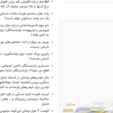
اطلاعیه درباره افزایش رقم برخی قبوض 
نرخ آب‌بها را بالا نبردیم، مصرف آب بال
رشد هزار درصدی هزینه ساخت مسکن
یک متر واحد مسکونی چقدر است؟
خبر مهم تامین‌اجتماعی درباره زمان پر
فروردین و اردیبهشت بازنشستگان/ چرا
به تاخیر افتاد؟
بورس به پرواز در آمد/ شاخص‌های بور
تاریخی رسیدند
واریزی بزرگ دولت برای یارانه‌بگیران/
کسانی هستند؟
مستمری بازنشستگان تامین اجتماعی د
قطع می شود؟/ بازنشستگان حتما بخوا
بازار خودروهای وارداتی در آستانه بحرا
سنگین رییس اتحادیه: تعداد حواله‌های
چندین برابر خودروهای واردشده به کش
لیست قیمت اجاره مسکن در قم/ اجاره آ
سالاریه، پردیسان، زنبیل‌آباد و... چقدر 
جدول
گوشت ۴ هزار تومانی این‌گونه میلی