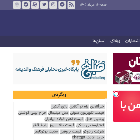
جمعه ۱۶ مرداد ۱۴۰۵
انتشارات
وبلاگ
استان‌ها
وبگردی
خبرآنلاین
راه نو آنلاین
بازی آنلاین
قیمت تلویزیون سونی
مبل مینیمال
جراح بینی گوشتی
پرشین هتل
قیمت آهن فولاد ایرانیان
اعتبارسنجی بانکی
قیمت طلا امروز
بلیط قطار
شرکت رادوکو
قیمت پروفیل
سایت یوتوتایمز
خرید اکانت chatgpt