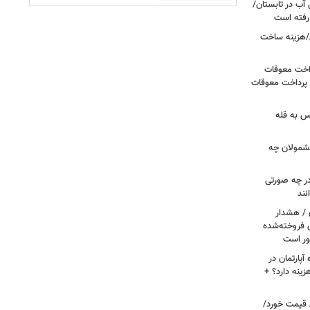
آب در تابستان/
ا رفته است
/هزینه ساخت
داخت معوقات
 پرداخت معوقات
س به قله
 مشمولان چه
ر چه صورتی
نند
ن / هشدار
 فروخته‌شده
ور است
پارتمان در
هزینه دارد؟ +
ونی قیمت خورد/