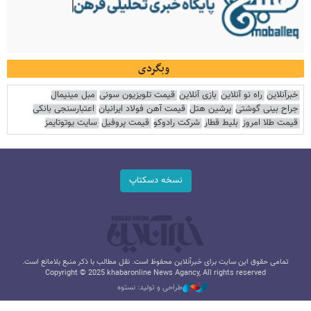
وبگردی
خبرآنلاین
راه نو آنلاین
بازی آنلاین
قیمت تلویزیون سونی
مبل مینیمال
جراح بینی گوشتی
پرشین هتل
قیمت آهن فولاد ایرانیان
اعتبارسنجی بانکی
قیمت طلا امروز
بلیط قطار
شرکت رادوکو
قیمت پروفیل
سایت یوتوتایمز
نسخه دسکتاپ
تمامی حقوق این سایت برای خبرآنلاین محفوظ است. نقل مطالب با ذکر منبع بلامانع است.
Copyright © 2025 khabaronline News Agancy, All rights reserved
طراحی و تولید: نستوه