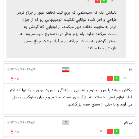
4
51
دليلش اينه كه سيستمي كه براي ثبت تخلف عبور از چراغ قرمز
طراحي و اجرا شده توانايي تفكيك اتومبيلهايي رو كه از چراغ
قرمز به مفهوم تخلف عبور ميكنند، از اونهايي كه گردش به
راست ميكنند ندارد. راه بهتر بنظر من تصحيح سيستم بود نه
بستن گردش به راست، چراكه بار ترافيك پشت چراغ بسيار
افزايش پيدا ميكند.
۱۴:۵۴ - ۱۳۹۳/۰۷/۱۹
ali
پاسخ
1
46
ایکاش میشد پلیس محترم راهنمایی و رانندگی از ورود موتور سیکلتها که اکثر
فاقد لوازم ایمنی هستند به بزرگراهای همت ،حکیم و چمران جلوگیری بعمل
می آورد و یا حتی از سطح همه بزرگراهها
بی نام
۱۴:۵۶ - ۱۳۹۳/۰۷/۱۹
پاسخ
8
33