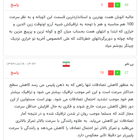
پاسخ
0
60
جالبه اتوبان همت بهترین و استانداردترین قسمت این اتوبانه و به نظر سرعت
100 هم مناسبه و هم با توجه به ترافیکش شبیه آرزو اونوقت زین الدین و
خرازی که ابتدا و انتهای همت بحساب میان کج و کوله ترین و پرپیچ مزین به
چاله چوله و دوربرگردانهای خطرناکند که علی الخصوص آخریه تو خرازی نزدیک
چیتگر بچشم میاد
بی نام
۱۳:۲۲ - ۱۳۹۳/۰۷/۱۹
پاسخ
18
27
به منظور کاهش تصادفات تنها راهی که به ذهن پلیس می رسد کاهش سطح
حداکثر سرعت است و این امر موجب ترافیک بیشتر می شود و ترافیک بیشتر
هم خود موجب تشدید احتمال تصادفات می شود. بهتر است مسئولین از این
دور باطل کاهش سرعت خارج شوند و فکری به حال افزایش حداقل سرعت
مجاز کنند که مسلما موجب روان تر شدن ترافیک شده و در نتیجه آمار
تصادفات نیز کاهش می‌یابد. به علاوه رانندگی با سرعت بالاتر تمرکز بالاتری
می‌طلبد و تمرکز بالاتر نیز احتمال تصادف را کاهش می‌دهد و رانندگی با سرعت
پایین‌تر نیز دقیقا تاثیر معکوس دارد.