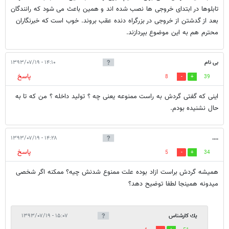
تابلوها در ابتدای خروجی ها نصب شده اند و همین باعث می شود که رانندگان
بعد از گدشتن از خروجی در بزرگراه دنده عقب بروند. خوب است که خبرنگاران
محترم هم به این موضوع بپردازند.
بی نام
۱۴:۱۰ - ۱۳۹۳/۰۷/۱۹
پاسخ
8
39
اینی که گفتی گردش به راست ممنوعه یعنی چه ؟ تولید داخله ؟ من که تا به
حال نشنیده بودم.
۱۴:۲۸ - ۱۳۹۳/۰۷/۱۹
....
پاسخ
5
34
همیشه گردش براست ازاد بوده علت ممنوع شدنش چیه؟ ممکنه اگر شخصی
میدونه همینجا لطفا توضیح دهد؟
يك كارشناس
۱۵:۰۷ - ۱۳۹۳/۰۷/۱۹