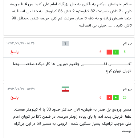
سلام .خواهش میکنم یه فکری به حال بزرگراه امام علی کنید من 4 تا جریمه
دارم ، 2 تاش باسرعت 82 کیلومتره 2 تاش 86 کیلومتر .به خدا بی انصافیه،
اینجا شیبش زیاده و یه دفه تا میای سرعت کم کنی جریمه شدی .حداقل 90
تاش کنید .......خیلی بی انصافیه
بی نام
۱۵:۲۶ - ۱۳۹۳/۰۷/۱۹
پاسخ
6
5
آخـــــــــــــــــــــــــــی آخــــــــــــــــــــــــــــــــی چقدرم دوربین ها کار میکنه.مخصـــــــــــوصا
اتوبان تهران کرج
بی نام
۱۵:۲۹ - ۱۳۹۳/۰۷/۱۹
پاسخ
6
25
مسیر ورودی پل صدر به قیطریه الان حداکثر حدود 30 یا 4 کیلومتر هست.
لطفا افزایش بدبد آدم با پای پیاده زودتر میرسه. در ضمن brt در اتوبان امام
علی موجب ترافیک بسیار سنگین شده ، لزومی به مسیر brt در این بزرگراه
نیست