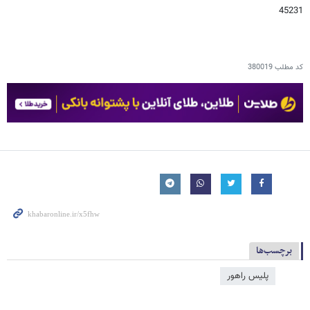
45231
کد مطلب
380019
برچسب‌ها
پلیس راهور