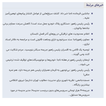
خبرهای مرتبط
جانشین فرمانده ناجا خبر داد: کشف سرنخ‌هایی از عوامل انتشار پیام‌های توهین‌آمیز
علیه…
رئیس پلیس راهور: دستکاری پلاک خودرو جعل سند است/ کاهش سرعت مجازدر برخی
جاده‌ها واتوبان…
اعلام محدودیت های ترافیکی در روزهای آخر فصل تابستان
معاون راهورناجا: سند سبزخودرو دارای وجاهت قانونی است و مراجعه به دفاتر اسناد
نیازی…
توصیه یک قاضی به افسران پلیس راهور:جریمه سبکتر بنویسید، مردم شکایت می
کنند ومی گویند…
ارمغان پلیس راهور در هفته ناجا: خودروها و موتورسیکلت‌های توقیف شده ترخیص
می شوند…
رئیس پلیس راهور: بی‌توجهی به فرمان همیاران پلیس هم جریمه دارد، هم نمره
منفی!
مسجدجامعی: نظریه شهری برای مدیریت مطلوب تهران نداریم/ نیروی انتظامی
بیشترین پایگاه…
جریمه۴۰ هزار تومانی سرویس‌های بدون برچسب مدرسه/ مدیر مدرسه در مورد
سرویس‌ها مسئول…