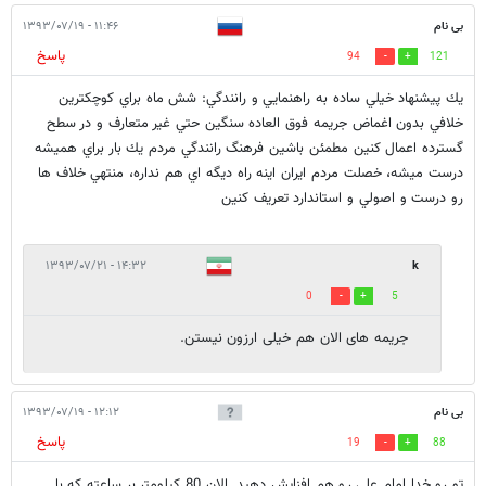
بی نام
۱۱:۴۶ - ۱۳۹۳/۰۷/۱۹
پاسخ
94
121
يك پيشنهاد خيلي ساده به راهنمايي و رانندگي: شش ماه براي كوچكترين
خلافي بدون اغماض جريمه فوق العاده سنگين حتي غير متعارف و در سطح
گسترده اعمال كنين مطمئن باشين فرهنگ رانندگي مردم يك بار براي هميشه
درست ميشه، خصلت مردم ايران اينه راه ديگه اي هم نداره، منتهي خلاف ها
رو درست و اصولي و استاندارد تعريف كنين
۱۴:۳۲ - ۱۳۹۳/۰۷/۲۱
k
0
5
جریمه های الان هم خیلی ارزون نیستن.
بی نام
۱۲:۱۲ - ۱۳۹۳/۰۷/۱۹
پاسخ
19
88
تو رو خدا امام علی رو هم افزایش دهید. الان 80 کیلومتر بر ساعته که با