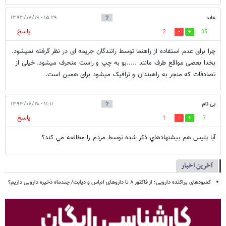
عابد
۱۵:۲۹ - ۱۳۹۳/۰۷/۱۹
پاسخ
2
35
چرا برای عدم استفاده از راهنما توسط رانندگان جریمه ای در نظر گرفته نمیشود.
بخدا بعضی مواقع طرف مانند .....بو به چپ و راست منحرف میشود. خیلی از
تصادفات که منجر به راهبندان و ترافیک میشود برای همین است.
بی نام
۱۱:۱۱ - ۱۳۹۳/۰۷/۲۰
پاسخ
1
7
آيا پليس هم پيشنهادهاي ذكر شده توسط مردم را مطالعه مي كند؟
آخرین اخبار
کمبودهای پراکنده دارویی؛ از فاکتور ۸ تا داروهای ام‌اس و دیابت/ چندماه ذخیره دارویی داریم؟