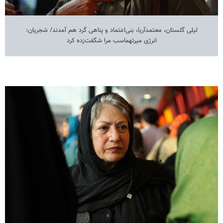
لیلی گلستان، معتمدآریا، بنی‌اعتماد و پناهی گرد هم آمدند/ شجریان:
انرژی میرتهماسب مرا شگفت‌زده کرد