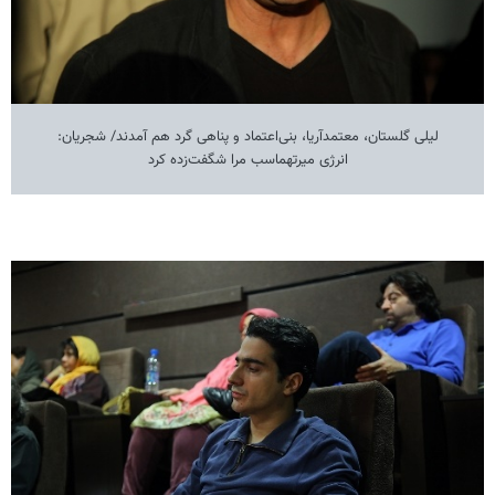
لیلی گلستان، معتمدآریا، بنی‌اعتماد و پناهی گرد هم آمدند/ شجریان:
انرژی میرتهماسب مرا شگفت‌زده کرد