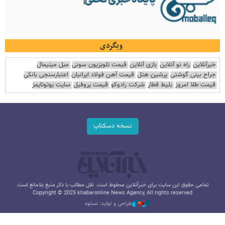
وبگردی
خبرآنلاین
راه نو آنلاین
بازی آنلاین
قیمت تلویزیون سونی
مبل مینیمال
جراح بینی گوشتی
پرشین هتل
قیمت آهن فولاد ایرانیان
اعتبارسنجی بانکی
قیمت طلا امروز
بلیط قطار
شرکت رادوکو
قیمت پروفیل
سایت یوتوتایمز
نسخه دسکتاپ
تمامی حقوق این سایت برای خبرآنلاین محفوظ است. نقل مطالب با ذکر منبع بلامانع است.
Copyright © 2025 khabaronline News Agancy, All rights reserved
طراحی و تولید: نستوه