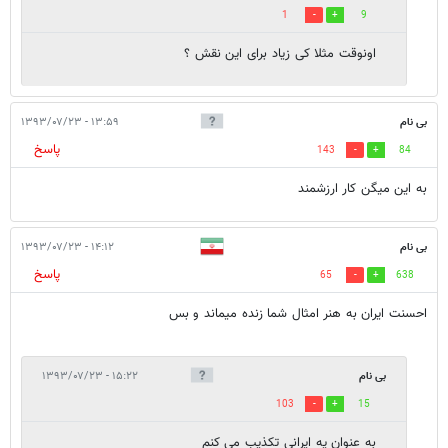
1
9
اونوقت مثلا کی زیاد برای این نقش ؟
بی نام
۱۳:۵۹ - ۱۳۹۳/۰۷/۲۳
پاسخ
143
84
به این میگن کار ارزشمند
بی نام
۱۴:۱۲ - ۱۳۹۳/۰۷/۲۳
پاسخ
65
638
احسنت ایران به هنر امثال شما زنده میماند و بس
بی نام
۱۵:۲۲ - ۱۳۹۳/۰۷/۲۳
103
15
به عنوان یه ایرانی تکذیب می کنم