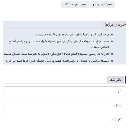
سینمای ایران
سینمای مستند
خبرهای مرتبط
نروژ، استرالیا و تاجیکستان، میزبان «ماهی وگربه» می‌شوند
حمید فرخ‌نژاد، مهتاب کرامتی و کریم باقری همراه شهاب حسینی در مراسم افتتاح
«ساکن طبقه…
آغاز به کار رسمی جشنواره فیلم کوتاه / ایل‌بیگی: احترام به هنرمند شعار امسال ماست
ویشکا آسایش با عطاران و مهناز افشار همبازی شد / «نهنگ عنبر» فردا کلید می‌خورد
نظر شما