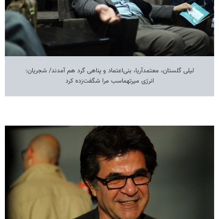
لیلی گلستان، معتمدآریا، بنی‌اعتماد و پناهی گرد هم آمدند/ شجریان:
انرژی میرتهماسب مرا شگفت‌زده کرد