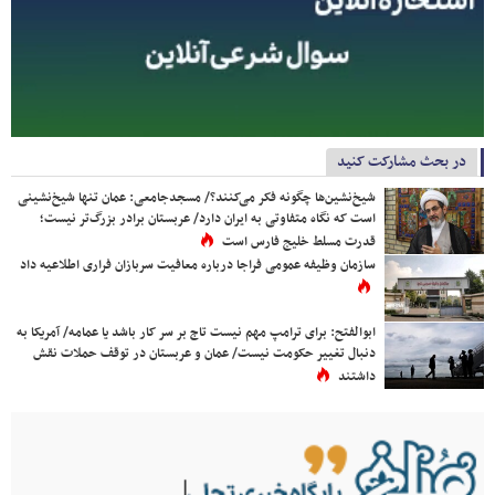
در بحث مشارکت کنید
شیخ‌نشین‌ها چگونه فکر می‌کنند؟/ مسجدجامعی: عمان تنها شیخ‌نشینی
است که نگاه متفاوتی به ایران دارد/ عربستان برادر بزرگ‌تر نیست؛
قدرت مسلط خلیج فارس است
سازمان وظیفه عمومی فراجا درباره معافیت سربازان فراری اطلاعیه داد
ابوالفتح: برای ترامپ مهم نیست تاج بر سر کار باشد یا عمامه/ آمریکا به
دنبال تغییر حکومت نیست/ عمان و عربستان در توقف حملات نقش
داشتند