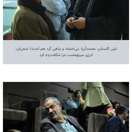
لیلی گلستان، معتمدآریا، بنی‌اعتماد و پناهی گرد هم آمدند/ شجریان:
انرژی میرتهماسب مرا شگفت‌زده کرد