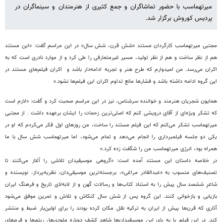
میرتهماسب با حضور تماشاگران و جمع کثیری از هنرمندان و سینماگران در
پردیس کوروش برگزار شد.
مجتبی میرتهماسب کارگردان مستند «شش قرن، شش سال» در این مراسم گفت: «این مستند
هم از نظر ساخت و هم از نظر تولید، مسیر غیرمتعارفی را طی کرد و از موارد نادری است که به
اکران می‌رسد. من امیدوارم که طرح هنر و تجربه ادامه‌دار باشد و اکران فیلم‌های مستند در
این گروه ادامه داشته باشد و فشارها مانع تداوم اکران این فیلم‌ها نشود.»
همایون شجریان هنرمند و خواننده سرشناس، نیز در این مراسم صحبت کرد و گفت: «لازم است
که تشکر ویژه‌ای از آقای درویشی کنم که اصلی‌ترین زحمات را ایشان برعهده داشت . از مجتبی
میرتهماسب تشکر می‌کنم که این فیلم مستند را ساخت، من روزهای اول فکر می‌کردم که او در
یکی دو جلسه فیلمبرداری را انجام می‌دهد و تمام می‌شود، اما میرتهماسب شش سال با ما
همراه بود، انرژی میرتهماسب من را شگفت زده کرد.»
در خلاصه داستان این مستند آمده است: «گروهی موسیقیدان تلاشی را آغاز می‌کنند تا
تصنیف‌های منسوب به «عبدالقادر مراغی»، برجسته‌ترین موسیقی‌دان، نظریه‌پرداز، نویسنده و
شاعرِ ششصد سال پیش را به استناد کتاب‌ها و رسالات کُهن و از لابه‌لای تاریخ و فرهنگ ایران
بازیابی و بازخوانی کنند. این گروه پس از شش سال کنکاش و تلاش و تمرین موفق می‌شود
آثاری که قرن‌ها پیش از ایران به ترکیه نقل مکان کرده بودند را برای اولین‌بار ضبط و منتشر
کند. در این فیلم پا به پای این موسیقیدان‌ها شاهد کشف دوباره‌ ملودی‌ها، ریتم‌ها و فرم‌های