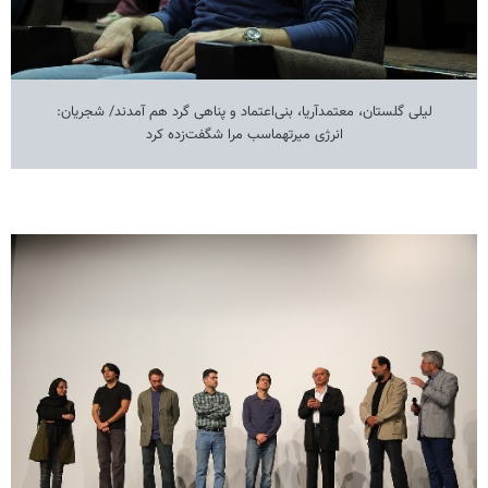
لیلی گلستان، معتمدآریا، بنی‌اعتماد و پناهی گرد هم آمدند/ شجریان:
انرژی میرتهماسب مرا شگفت‌زده کرد