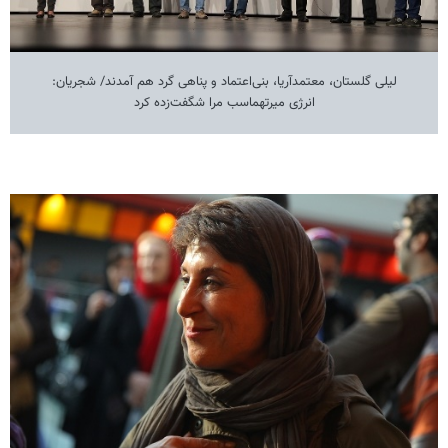
لیلی گلستان، معتمدآریا، بنی‌اعتماد و پناهی گرد هم آمدند/ شجریان:
انرژی میرتهماسب مرا شگفت‌زده کرد