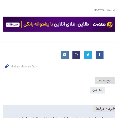
کد مطلب
380705
برچسب‌ها
مداحان
خبرهای مرتبط