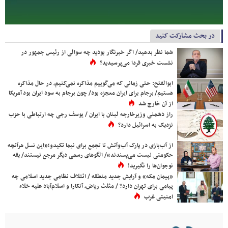
در بحث مشارکت کنید
شما نظر بدهید/ اگر خبرنگار بودید چه سوالی از رئیس جمهور در
نشست خبری فردا می‌پرسیدید؟
ابوالفتح: حتی زمانی که می‌گوییم مذاکره نمی‌کنیم، در حال مذاکره
هستیم/ برجام برای ایران معجزه بود/ چون برجام به سود ایران بود آمریکا
از آن خارج شد
راز دشمنی وزیرخارجه لبنان با ایران / یوسف رجی چه ارتباطی با حزب
نزدیک به اسرائیل دارد؟
از آب‌بازی در پارک آب‌وآتش تا تجمع برای نیما تکیدو؛«این نسل هرآنچه
حکومتی نیست می‌پسندند»/ الگوهای رسمی دیگر مرجع نیستند/ یقه
نوجوان‌ها را نگیرید!
«پیمان مکه» و آرایش جدید منطقه / ائتلاف نظامی جدید اسلامی چه
پیامی برای تهران دارد؟ / مثلث ریاض، آنکارا و اسلام‌آباد علیه خلاء
امنیتی غرب