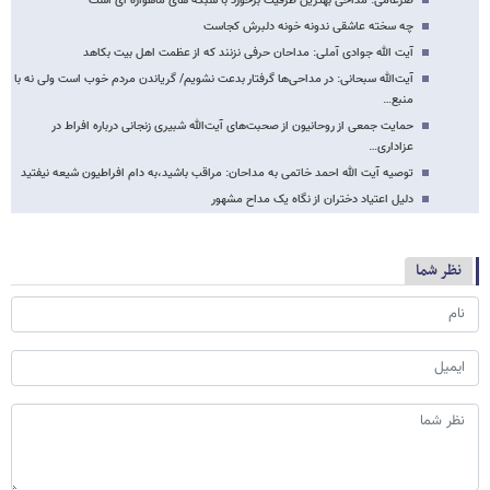
ضرغامی: مداحی بهترین ظرفیت برخورد با شبکه های ماهواره ای است
چه سخته عاشقی ندونه خونه دلبرش کجاست
آیت الله جوادی آملی: مداحان حرفی نزنند که از عظمت اهل بیت بکاهد
آیت‌الله سبحانی:‏ در مداحی‌ها گرفتار بدعت نشویم/ گریاندن مردم خوب است ولی نه با
منبع…
حمایت جمعی از روحانیون از صحبت‌های آیت‌الله شبیری زنجانی درباره افراط در
عزاداری…
توصیه آیت الله احمد خاتمی به مداحان: مراقب باشید،به دام افراطیون شیعه نیفتید
دلیل اعتیاد دختران از نگاه یک مداح مشهور
نظر شما