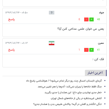
جواد
۰۶:۵۰ - ۱۳۹۳/۰۷/۲۴
پاسخ
0
48
یعنی می خوان علمی مداحی کنن آیا؟
معین
۰۸:۱۲ - ۱۳۹۳/۰۷/۲۴
پاسخ
1
41
فک کن :
آخرین اخبار
گرمای تابستان امسال چند روز دیگر تمام می‌شود؟ / هواشناسی پاسخ داد
جنگ فقط خانه‌ها را ویران نمی‌کند؛ آدم‌ها را هم تغییر می‌دهد
خطر جدی نوشیدن چای داغ؛ این هشدار را جدی بگیرید
کشفی غیرمنتظره در یکی از خانه‌های شمال تهران
تنگی انگشتر و کفش در گرما؛ واکنش طبیعی بدن یا هشدار جدی؟