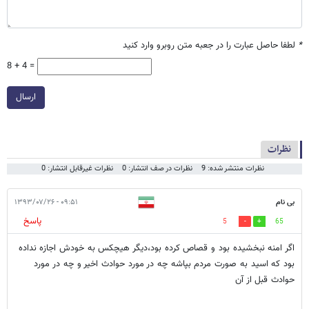
*
لطفا حاصل عبارت را در جعبه متن روبرو وارد کنید
8 + 4 =
ارسال
نظرات
نظرات منتشر شده: 9
نظرات در صف انتشار: 0
نظرات غیرقابل انتشار: 0
بی نام
۰۹:۵۱ - ۱۳۹۳/۰۷/۲۶
پاسخ
5
65
اگر امنه نبخشيده بود و قصاص كرده بود،ديگر هيچكس به خودش اجازه نداده
بود كه اسيد به صورت مردم بپاشه چه در مورد حوادث اخير و چه در مورد
حوادث قبل از آن