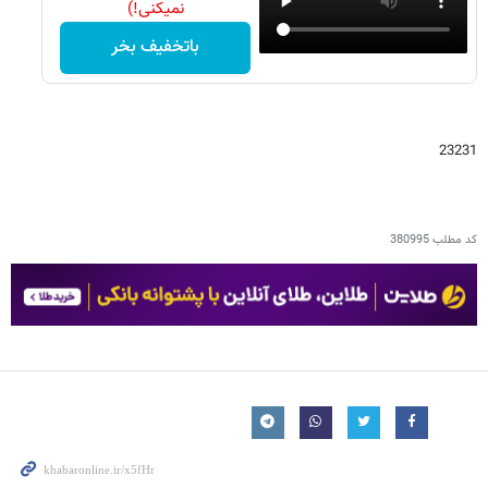
نمیکنی!)
باتخفیف بخر
23231
کد مطلب
380995