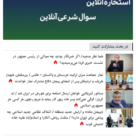
در بحث مشارکت کنید
شما نظر بدهید/ اگر خبرنگار بودید چه سوالی از رئیس جمهور در
نشست خبری فردا می‌پرسیدید؟
نماز جماعت سران ترکیه، عربستان و پاکستان + عکس / بن‌سلمان، شهباز
شریف و اردوغان پس از امضای پیمان دفاع مشترک نماز خواندند
سناتور آمریکایی خواهان ارسال اسلحه برای شورش در ایران شد / تد
کروز: فرقی نمی‌کند پسر شاه روی کار بیاید یا مریم رجوی، هر کسی جز
جمهوری اسلامی
«پیمان مکه» و آرایش جدید منطقه / ائتلاف نظامی جدید اسلامی چه
پیامی برای تهران دارد؟ / مثلث ریاض، آنکارا و اسلام‌آباد علیه خلاء
امنیتی غرب