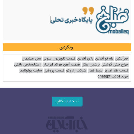
وبگردی
خبرآنلاین
راه نو آنلاین
بازی آنلاین
قیمت تلویزیون سونی
مبل مینیمال
جراح بینی گوشتی
پرشین هتل
قیمت آهن فولاد ایرانیان
اعتبارسنجی بانکی
قیمت طلا امروز
بلیط قطار
شرکت رادوکو
قیمت پروفیل
سایت یوتوتایمز
خرید اکانت chatgpt
نسخه دسکتاپ