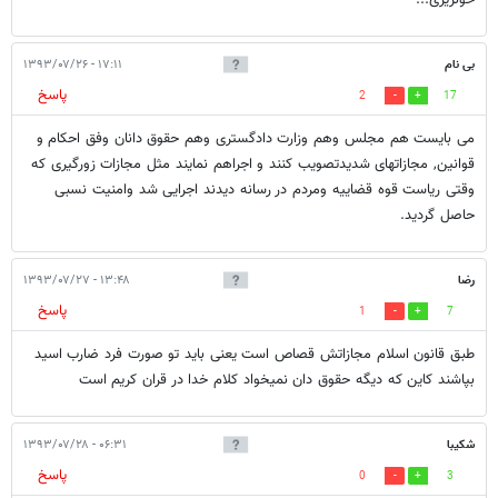
خونریزی...
بی نام
۱۷:۱۱ - ۱۳۹۳/۰۷/۲۶
پاسخ
2
17
می بایست هم مجلس وهم وزارت دادگستری وهم حقوق دانان وفق احکام و
قوانین, مجازاتهای شدیدتصویب کنند و اجراهم نمایند مثل مجازات زورگیری که
وقتی ریاست قوه قضاییه ومردم در رسانه دیدند اجرایی شد وامنیت نسبی
حاصل گردید.
رضا
۱۳:۴۸ - ۱۳۹۳/۰۷/۲۷
پاسخ
1
7
طبق قانون اسلام مجازاتش قصاص است یعنی باید تو صورت فرد ضارب اسید
بپاشند کاین که دیگه حقوق دان نمیخواد کلام خدا در قران کریم است
شکیبا
۰۶:۳۱ - ۱۳۹۳/۰۷/۲۸
پاسخ
0
3