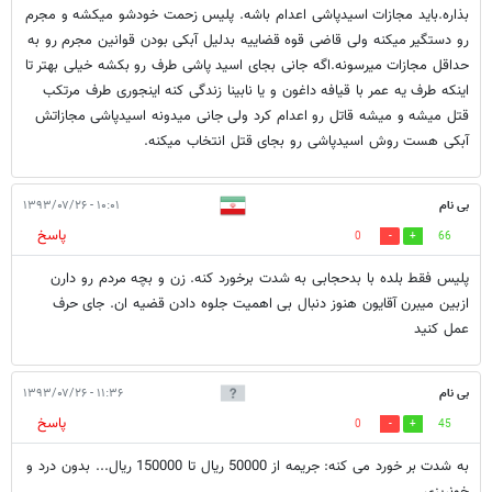
بذاره.باید مجازات اسیدپاشی اعدام باشه. پلیس زحمت خودشو میکشه و مجرم
رو دستگیر میکنه ولی قاضی قوه قضاییه بدلیل آبکی بودن قوانین مجرم رو به
حداقل مجازات میرسونه.اگه جانی بجای اسید پاشی طرف رو بکشه خیلی بهتر تا
اینکه طرف یه عمر با قیافه داغون و یا نابینا زندگی کنه اینجوری طرف مرتکب
قتل میشه و میشه قاتل رو اعدام کرد ولی جانی میدونه اسیدپاشی مجازاتش
آبکی هست روش اسیدپاشی رو بجای قتل انتخاب میکنه.
بی نام
۱۰:۰۱ - ۱۳۹۳/۰۷/۲۶
پاسخ
0
66
پلیس فقط بلده با بدحجابی به شدت برخورد کنه. زن و بچه مردم رو دارن
ازبین میبرن آقایون هنوز دنبال بی اهمیت جلوه دادن قضیه ان. جای حرف
عمل کنید
بی نام
۱۱:۳۶ - ۱۳۹۳/۰۷/۲۶
پاسخ
0
45
به شدت بر خورد می کنه: جریمه از 50000 ریال تا 150000 ریال... بدون درد و