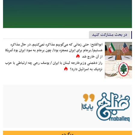
در بحث مشارکت کنید
ابوالفتح: حتی زمانی که می‌گوییم مذاکره نمی‌کنیم، در حال مذاکره
هستیم/ برجام برای ایران معجزه بود/ چون برجام به سود ایران بود آمریکا
از آن خارج شد
راز دشمنی وزیرخارجه لبنان با ایران / یوسف رجی چه ارتباطی با حزب
نزدیک به اسرائیل دارد؟
وبگردی