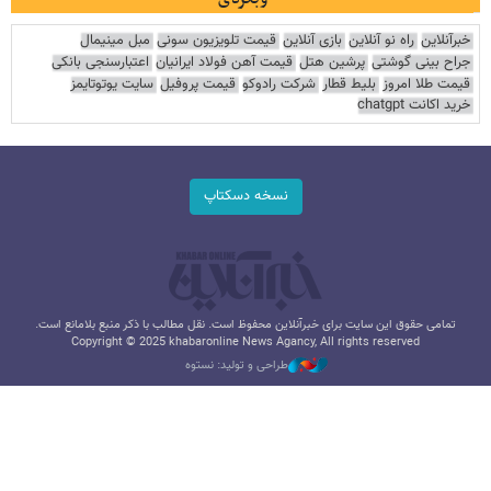
خبرآنلاین
راه نو آنلاین
بازی آنلاین
قیمت تلویزیون سونی
مبل مینیمال
جراح بینی گوشتی
پرشین هتل
قیمت آهن فولاد ایرانیان
اعتبارسنجی بانکی
قیمت طلا امروز
بلیط قطار
شرکت رادوکو
قیمت پروفیل
سایت یوتوتایمز
خرید اکانت chatgpt
نسخه دسکتاپ
تمامی حقوق این سایت برای خبرآنلاین محفوظ است. نقل مطالب با ذکر منبع بلامانع است.
Copyright © 2025 khabaronline News Agancy, All rights reserved
طراحی و تولید: نستوه