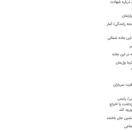
درباره شهادت
ه رانندگی/ آمار
این جاده شمالی
ر
ما ول‌مان
فیت سربازان
خش/ رئیس
داشت یا اخراج
رود کند
ماعی