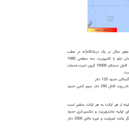
بطور مثال در یک درمانگاه(نه در مطب
متخصص)،حداقل هزینه کشیدن یک دندان ساده 670 کرون،پرکردن یک دندان جلو با کامپوزیت سه سطحی 1080
کرون،عصب کشی یک دندان آسیاب 4095 کرون و یک ایمپلنت یا کاشت دندان کامل دستکم 10000 کرون است.خدمات
برای سفید کردن 35 دلار برای کشیدن دندان 120 تا 170 دلار ،پر کردن 300 دلار،روت کانال 250 دلار سیم کشی حدود
ته از هر ایالت به هر ایالت متغیر است
 بین 100 تا 150 دلار برای هزینه های اولیه مانندویزیت و عکسبرداری حدود
200 دلار و برای پر کردن بین 1000 تا 1500 دلار باید بپردازید. هزینه های دیگر مانند ایمپلنت و غیره بالای 2500 دلار