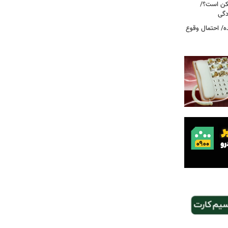
کن است؟/
دگی
ه/ احتمال وقوع