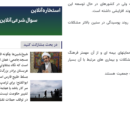
داشت ولی در کشورهای در حال توسعه این
وند افزایشی داشته است.
 متوسط 2 دندان پوسیده دارند و روند پوسیدگی در سنین بالاتر مشکلات
در بحث مشارکت کنید
مایتهای بیمه ای و از آن مهمتر فرهنگ
شیخ‌نشین‌ها چگونه فک
لات و بیماری های مرتبط با آن بسیار
مسجدجامعی: عمان تن
است که نگاه متفاوتی 
عربستان برادر بزرگ‌
به جمعیت هستند
مسلط خلیج فارس ا
ابوالفتح: برای ترامپ
سر کار باشد یا عمامه/
تغییر حکومت نیست/ 
در توقف حملات نقش