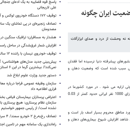
پاسخ قوه قضاییه به یک ادعای جنجالی 
علی لاریجانی
ضعیت ایران چگونه
توقیف ۱۷۲ دستگاه خودروی لوکس و آپارتمان
تصادف زنجیره‌ای در پی تماشای یک سانح
مصدومان
هشدار به مسافران؛ ترافیک سنگین در 
ه نه وحشت از درد و صدای ابزارآلات
افزایش شمار غرق‌شدگی در ساحل رامس
توقیف خودروی نیسان با راننده ۱۲ ساله در این جاده
شورهای پیشرفته دنیا نرسیده اما فقدان
پیش‌بینی جدید مدل‌های هواشناسی؛ گر
نمی‌کند!/ بیشترین گرما در این ۶ استان
نپزشکی سبب شده است که وضعیت دهان و
دستور جدید وزارت علوم ابلاغ شد
سازمان وظیفه عمومی فراجا درباره معا
وتی ارایه می شود . در مورد کشورما در
فراری اطلاعیه داد
حالی که عده ای معتقدند تعداد دندانپزشک بیکار زیاد است اما هنوز ما به ازای 1000 نفر ایرانی حدود کمتر از 0.03
اعتراض پرستاران بیمارستان فیاض ب
سازمان نظام پرستاری: هیچ پرستاری باز
نشده است/ از رئیس جمهور خواستیم و
ین آماردر مورد مناطق محروم بسیار اسف بار است و
تصادف رخ‌به‌رخ ۲ خودرو سمند/ ۴ سرنشین جان باختند
 شاهد افزایش شیوع بیماری‌های دهان و
راه‌اندازی یک سامانه مهم در تامین اجت