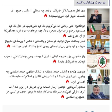
در بحث مشارکت کنید
شما نظر بدهید/ اگر خبرنگار بودید چه سوالی از رئیس جمهور در
نشست خبری فردا می‌پرسیدید؟
ابوالفتح: حتی زمانی که می‌گوییم مذاکره نمی‌کنیم، در حال مذاکره
هستیم/ برجام برای ایران معجزه بود/ چون برجام به سود ایران بود آمریکا
از آن خارج شد
نماز جماعت سران ترکیه، عربستان و پاکستان + عکس / بن‌سلمان، شهباز
شریف و اردوغان پس از امضای پیمان دفاع مشترک نماز خواندند
راز دشمنی وزیرخارجه لبنان با ایران / یوسف رجی چه ارتباطی با حزب
نزدیک به اسرائیل دارد؟
«پیمان مکه» و آرایش جدید منطقه / ائتلاف نظامی جدید اسلامی چه
پیامی برای تهران دارد؟ / مثلث ریاض، آنکارا و اسلام‌آباد علیه خلاء
امنیتی غرب
سناتور آمریکایی خواهان ارسال اسلحه برای شورش در ایران شد / تد
کروز: فرقی نمی‌کند پسر شاه روی کار بیاید یا مریم رجوی، هر کسی جز
جمهوری اسلامی