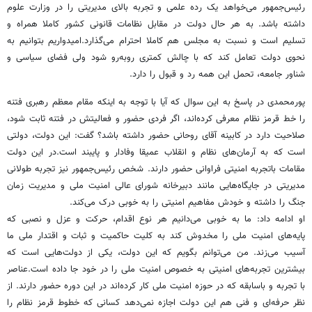
رئیس‌جمهور می‌خواهد یک رده علمی و تجربه بالای مدیریتی را در وزارت علوم
داشته باشد. به هر حال دولت در مقابل نظامات قانونی کشور کاملا همراه و
تسلیم است و نسبت به مجلس هم کاملا احترام می‌گذارد.امیدواریم بتوانیم به
نحوی دولت تعامل کند که با چالش کمتری روبه‌رو شود ولی فضای سیاسی و
شناور جامعه، تحمل این همه رد و قبول را دارد.
پورمحمدی در پاسخ به این سوال که آیا با توجه به اینکه مقام معظم رهبری فتنه
را خط قرمز نظام معرفی کرده‌اند، اگر فردی حضور و فعالیتش در فتنه ثابت شود،
صلاحیت دارد در کابینه آقای روحانی حضور داشته باشد؟ گفت: این دولت، دولتی
است که به آرمان‌های نظام و انقلاب عمیقا وفادار و پایبند است.در این دولت
مقامات باتجربه امنیتی فراوانی حضور دارند. شخص رئیس‌جمهور نیز تجربه طولانی
مدیریتی در جایگاه‌هایی مانند دبیرخانه شورای عالی امنیت ملی و مدیریت زمان
جنگ را داشته و خودش مفاهیم امنیتی را به خوبی درک می‌کند.
او ادامه داد: ما به خوبی می‌دانیم هر نوع اقدام، حرکت و عزل و نصبی که
پایه‌های امنیت ملی را مخدوش کند به کلیت حاکمیت و ثبات و اقتدار ملی ما
آسیب می‌زند. من می‌توانم بگویم که این دولت، یکی از دولت‌هایی است که
بیشترین تجربه‌های امنیتی به خصوص امنیت ملی را در خود جا داده است.عناصر
با تجربه و باسابقه که در حوزه امنیت ملی کار کرده‌اند در این دوره حضور دارند. از
نظر حرفه‌ای و فنی هم این دولت اجازه نمی‌دهد کسانی که خطوط قرمز نظام را