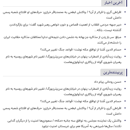
آخرین اخبار
افراطی گری یا فراتر از آن؟ / واکنش ابطحی به محمدباقر خرازی: حرف‌های او افتتاح شعبه رسمی
داعش است
دبیر جبهه مردمی انقلاب از اهمیت قصاص و خون خواهی رهبر شهید گفت؛ برای بازگرداندن
گذشته نیست، بلکه...
مبلغ: سر باز زدن از مذاکره‌ جز بهانه به دشمن دادن نتیجه‌ای ندارد/مخالفان مذاکره حقانیت ایران
را خدشه‌دار می‌کنند
حسام الدین آشنا از توافق مکه نوشت؛ قواعد جنگ تغییر می‌کند؟
روایت زیدآبادی از اضطراب پنهان در خیابان‌های سن‌پترزبورگ/ تغییر نام شهرهای روسیه به نام
رهبران شوروی گواه از ریاکاری ایدئولوژی‌هاست
پربیننده‌ترین
حسن روحانی پیام داد
روایت زیدآبادی از اضطراب پنهان در خیابان‌های سن‌پترزبورگ/ تغییر نام شهرهای روسیه به نام
رهبران شوروی گواه از ریاکاری ایدئولوژی‌هاست
حسام الدین آشنا از توافق مکه نوشت؛ قواعد جنگ تغییر می‌کند؟
افراطی گری یا فراتر از آن؟ / واکنش ابطحی به محمدباقر خرازی: حرف‌های او افتتاح شعبه رسمی
داعش است
واکنش یک نماینده مجلس به توافق سه جانبه «مکه» / سعودی‌ها امنیت را از دیگران گدایی
نکنند/ سال‌ها شیردهی به آمریکا هم برای عربستان امنیت نیاورد