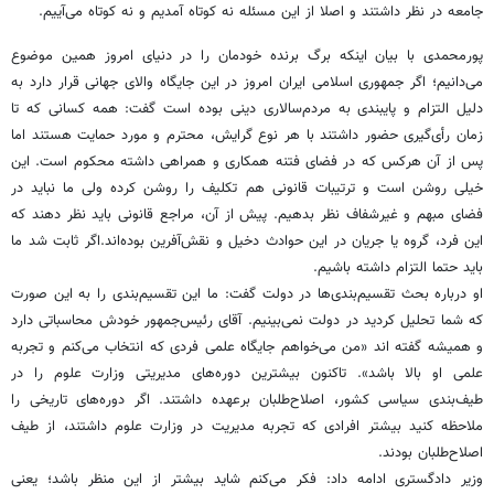
جامعه در نظر داشتند و اصلا از این مسئله نه کوتاه آمدیم و نه کوتاه می‌آییم.
پورمحمدی با بیان اینکه برگ برنده خودمان را در دنیای امروز همین موضوع
می‌دانیم؛ اگر جمهوری اسلامی ایران امروز در این جایگاه والای جهانی قرار دارد به
دلیل التزام و پایبندی به مردم‌سالاری دینی بوده است گفت: همه کسانی که تا
زمان رأی‌گیری حضور داشتند با هر نوع گرایش، محترم و مورد حمایت هستند اما
پس از آن هرکس که در فضای فتنه همکاری و همراهی داشته محکوم است. این
خیلی روشن است و ترتیبات قانونی هم تکلیف را روشن کرده ولی ما نباید در
فضای مبهم و غیرشفاف نظر بدهیم. پیش از آن، مراجع قانونی باید نظر دهند که
این فرد، گروه یا جریان در این حوادث دخیل و نقش‌آفرین بوده‌اند.اگر ثابت شد ما
باید حتما التزام داشته باشیم.
او درباره بحث تقسیم‌بندی‌ها در دولت گفت: ما این تقسیم‌بندی را به این صورت
که شما تحلیل کردید در دولت نمی‌بینیم. آقای رئیس‌جمهور خودش محاسباتی دارد
و همیشه گفته اند «من می‌خواهم جایگاه علمی فردی که انتخاب می‌کنم و تجربه
علمی او بالا باشد». تاکنون بیشترین دوره‌های مدیریتی وزارت علوم را در
طیف‌بندی سیاسی کشور، اصلاح‌طلبان برعهده داشتند. اگر دوره‌های تاریخی را
ملاحظه کنید بیشتر افرادی که تجربه مدیریت در وزارت علوم داشتند، از طیف
اصلاح‌طلبان بودند.
وزیر دادگستری ادامه داد: فکر می‌کنم شاید بیشتر از این منظر باشد؛ یعنی