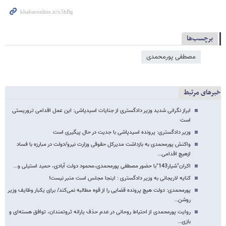
برچسب‌ها
مصطفی پورمحمدی
خبرهای مرتبط
ابراز نگرانی شدید وزیر دادگستری از جنایات اسیدپاشی: این عمل اقدامی تروریستی
است
وزیر دادگستری: پرونده اسیدپاشی با جدیت در حال پیگیری است
واکنش پورمحمدی به بازداشت مدیرکل حقوقی وزارت نیرو/دولت در مبارزه با فساد
ازهیچ اقدامی…
اکران"شیار143"با حضور مصطفی پورمحمدی،محمود دولت آبادی، حمید استیلی و...
کنایه لاریجانی به وزیر دادگستری : اینجا مجلس است منبر نیست!
پورمحمدی: دولت هیچ پرونده قضایی را از قوه مطالبه نمی‌کند/ برای یکبار وظایف وزیر
روشن…
روایت پورمحمدی از احتیاط روحانی در عدم حذف یارانه ثروتمندان، توافق هسته‌ای و
بازی…