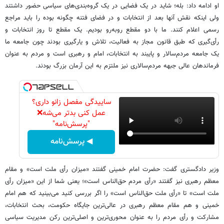
او ادامه داد: بله؛ شاید در یک فضایی در یک گروه‌بندی‌های سیاسی حضور داشتند
ولی اینکه نقش آنها بعد از انتخابات و در فضای فتنه چگونه بوده را باید مراجع
رسمی اعلام کنند. ما با دو مقطع روبه‌رو بودیم. یک مقطع تا روز انتخابات و
رأی‌گیری که طبق قانون مجاز به فعالیت، تلاش و یارگیری بودند چون جامعه ما
یک جامعه مردم‌سالار و پایبند به انتخابات، امام و رهبری است و مردم به عنوان
فرماندهان عالی جبهه مردم‌سالاری نیز ملتزم به این آرمان بزرگ بودند.
ساییدگی مفصل زانو داری؟
عمل کنی بدتر می‌شه❌
"پرسش‌نامه"
◀ پرسش‌نامه
وزیر دادگستری گفت: حضرت امام خمینی گفتند «میزان رأی ملت است» و مقام
معظم رهبری نیز گفتند «رأی مردم حق‌الناس است»؛ یعنی شما از این «میزان رأی
ملت است» تا «رأی ملت حق‌الناس است» را اگر بررسی کنید می‌بینید که هم امام
خمینی و هم مقام معظم رهبری در عالی‌ترین جایگاه حکومت، بحث انتخابات،‌
مشارکت و رأی مردم را به عنوان محوری‌ترین و اصلی‌ترین رکن مدیریت سیاسی