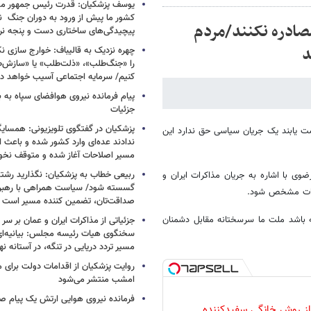
یوسف پزشکیان: قدرت رئیس‌ جمهور م
کشور ما پیش از ورود به دوران جنگ نیز
صادره نکنند/مردم
پیچیدگی‌های ساختاری دست و پنجه نرم 
د
چهره نزدیک به قالیباف: خوارج سازی نکن
را «جنگ‌طلب»، «ذلت‌طلب» یا «سازش
کنیم/ سرمایه اجتماعی آسیب خواهد دید
پیام فرمانده نیروی هوافضای سپاه به
جزئیات
پزشکیان در گفتگوی تلویزیونی: همسایگا
ست یابند یک جریان سیاسی حق ندارد این
ندادند عده‌ای وارد کشور شده و باعث
مسیر اصلاحات آغاز شده و متوقف نخو
ربیعی خطاب به پزشکیان: نگذارید رشته
وی با اشاره به جریان مذاکرات ایران و
گسسته شود/ سیاست همراهی با رهبری
صداقت‌تان، تضمین کننده مسیر است
ه باشد ملت ما سرسختانه مقابل دشمنان
جزئیاتی از مذاکرات ایران و عمان بر سر 
سخنگوی هیات رئیسه مجلس: بیانیه‌ا
مسیر تردد دریایی در تنگه، در آستانه 
روایت پزشکیان از اقدامات دولت برای
امشب منتشر می‌شود
فرمانده نیروی هوایی ارتش یک پیام صا
 از روش خانگی سفیدکننده