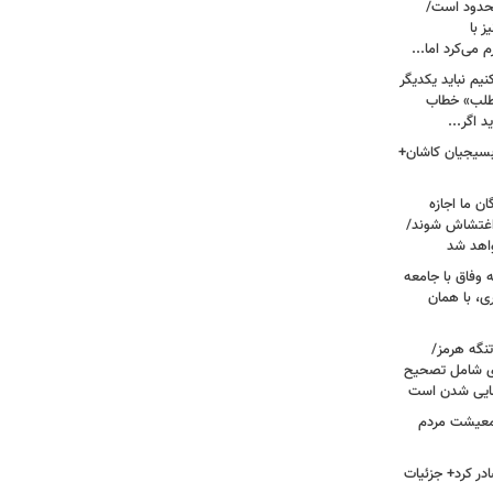
حدود است/
 با
می‌کرد اما...
یم نباید یکدیگر
‌طلب» خطاب
 اگر...
 بسیجیان کاشان+
ن ما اجازه
 اغتشاش شوند/
اهد شد
 وفاق با جامعه
، با همان
تنگه هرمز/
ی شامل تصحیح
نهایی شدن است
 معیشت مردم
در کرد+ جزئیات