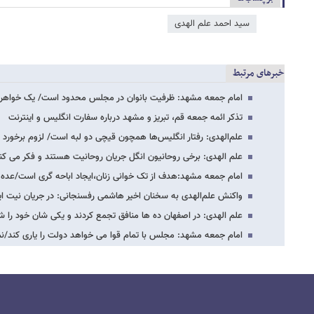
سید احمد علم الهدی
خبرهای مرتبط
امام جمعه مشهد: ظرفیت بانوان در مجلس محدود است/ یک خواهر دو ب
تذکر ائمه جمعه قم، تبریز و مشهد درباره سفارت انگلیس و اینترنت
علم‌الهدی: رفتار انگلیس‌ها همچون قیچی دو لبه است/ لزوم برخورد 
علم الهدی: برخی روحانیون انگل جریان روحانیت هستند و فکر می کنن
امام جمعه مشهد:هدف از تک خوانی زنان،ایجاد اباحه گری است/عده ا
واکنش علم‌الهدی به سخنان اخیر هاشمی رفسنجانی: در جریان نیت 
علم الهدی: در اصفهان ده ها منافق تجمع کردند و یکی شان خود را ش
امام جمعه مشهد: مجلس با تمام قوا می خواهد دولت را یاری کند/ن