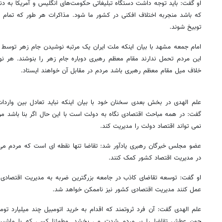
او گفت: باید توجه داشت دستگاه تبلیغاتی حکومت‌های انگلیس و آمریکا به د
که باشد منجربه اختلاف افکنی در کشور ما شود. مذاکرات هر طور که تمام شو
توبیخ شوند.
امام جمعه مشهد با بیان اینکه ملت ایران یک مرتبه نوشیدن جام زهر توسط ام
این مردم تحمل ندارند مقام معظم رهبری دوباره جام زهر را بنوشند. هر نوع
خلاف میل مقام معظم رهبری باشد مردم در مقابل آن خواهند ایستاد.
علم الهدی در بخش بعدی سخنان خود با بیان اینکه نباید تعادل بین واردا
گفت: در همه مباحث اقتصادی نگاه به دولت است با این حال اگر بنا باشد م
نمی تواند اقتصاد دولت را مدیریت کند.
عضو مجلس خبرگان رهبری یادآور شد: تقاضا تنها نقطه ای است که مردم می 
در مدیریت اقتصاد کشور کمک کنند.
او گفت:‌ توسعه تقاضای کاذب در جامعه بزرگترین ضربه به مدیریت اقتصادی
عمل کنند مدیریت اقتصادی کشور نیز ناممکن خواهد شد.
علم الهدی گفت:‌ آن فرد ثروتمند که اقدام به خرید اتومبیل چند میلیارد ت
چون عطش تقاضا را بر مردم شدت می بخشد. مطمئنا کسی که با ماشین چند