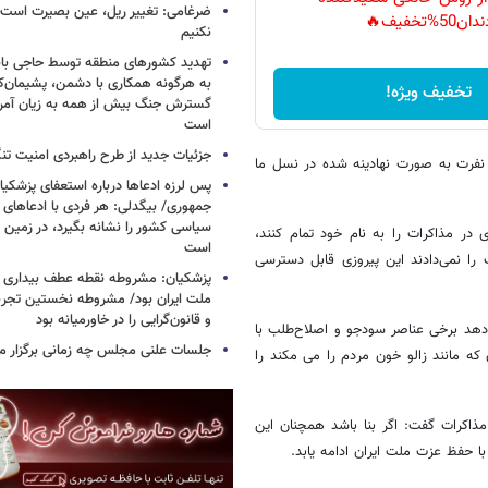
ضرغامی: تغییر ریل، عین بصیرت اس
دان50%تخفیف🔥
نکنیم
تهدید کشورهای منطقه توسط حاجی بابا
به هرگونه همکاری با دشمن، پشیمان‌کن
تخفیف ویژه!
گسترش جنگ بیش از همه به زیان آمریک
است
جزئیات جدید از طرح راهبردی امنیت تن
 نفرت به صورت نهادینه شده در نسل ما
پس لرزه ادعاها درباره استعفای پزشکیا
جمهوری/ بیگدلی: هر فردی با ادعاهای 
سیاسی کشور را نشانه بگیرد، در زمین 
در مذاکرات را به نام خود تمام کنند،
است
 را نمی‌دادند این پیروزی قابل دسترسی
پزشکیان: مشروطه نقطه عطف بیداری و
ملت ایران بود/ مشروطه نخستین تجربه 
و قانون‌گرایی را در خاورمیانه بود
 دهد برخی عناصر سودجو و اصلاح‌طلب با
جلسات علنی مجلس چه زمانی برگزار م
 که مانند زالو خون مردم را می مکند را
اکرات گفت:‌ اگر بنا باشد همچنان این
با حفظ عزت ملت ایران ادامه یابد.