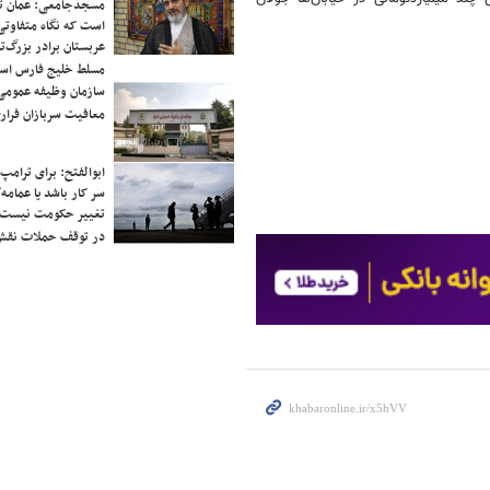
مسجدجامعی: عمان تن
است که نگاه متفاوتی 
عربستان برادر بزرگ‌
مسلط خلیج فارس ا
سازمان وظیفه عمومی 
معافیت سربازان فراری
ابوالفتح: برای ترامپ
سر کار باشد یا عمامه/
تغییر حکومت نیست/ 
در توقف حملات نقش