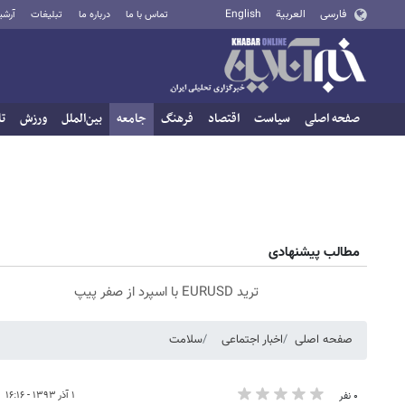
فارسی
العربية
English
تماس با ما
درباره ما
تبلیغات
آرشی
صفحه اصلی
سیاست
اقتصاد
فرهنگ
جامعه
بین‌الملل
ورزش
تا
مطالب پیشنهادی
ترید EURUSD با اسپرد از صفر پیپ
صفحه اصلی
اخبار اجتماعی
سلامت
۱ آذر ۱۳۹۳ - ۱۶:۱۶
۰ نفر