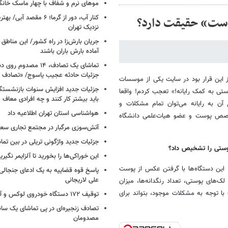
موهای نرم و شفاف با چهار ماسک خانگ
کنار آب، دور از گرما؛ ۶ مقصد
وست» حقیقت دارد؟
نزدیک تهران
جریان بارش‌زا در راه کشور/ این مناطق ا
آماده بارش باران باشند
تماشای یک تصادف، ۱۴ مص
جزئیات حادثه عجیب یاسوج/ «تصادف 
ز این قرار بود در سایت یکی از موسسات
جزئیات جدید افزایش سنوات بازنشستگ
 به کمک رایانه!» تعجب کردم! واقعا
باید بیشتر کار کنند و چه افرادی معاف
ن به رایانه می‌توان تمام مشکلات و
هواشناسی استان تهران اطلاعیه داد
تخصص پوست و عضو هیات‌علمی دانشگاه
آتش‌سوزی مرگبار در مجتمع تجاری سع
جزئیات جدید واژگونی تریلی در بین تما
پوستی را تشخیص داد؟
این خوراکی‌ها را بخورید تا آلزایمر نگیری
 این دستگاه‌ها با گرفتن عکس از پوست
پاسخ قوه قضاییه به یک ادعای جنجالی 
علی لاریجانی
های پوستی، تعداد رنگدانه‌ها، میزان
با توجه به مشکلات موجود، بتواند برای
توقیف ۱۷۲ دستگاه خودروی لوکس و آپارتمان
تصادف زنجیره‌ای در پی تماشای یک سانح
مصدومان