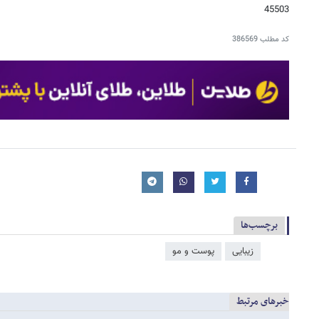
45503
کد مطلب
386569
برچسب‌ها
زیبایی
پوست و مو
خبرهای مرتبط