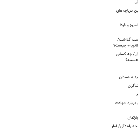
ی
 آبی/ بهترین دریاچه‌های
مروز و فردا
دوم روی دست گذاشت/
ثانویه» چیست؟
ی/ چه کسانی
 هستند؟
یدیه همدان
شاگران
د
درباره شهادت
ه رانندگی/ آمار