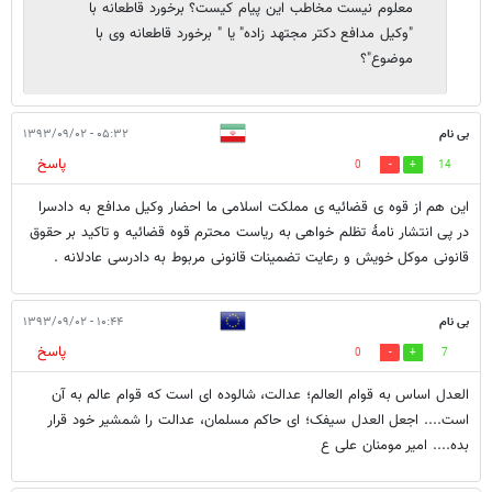
معلوم نیست مخاطب این پیام کیست؟ برخورد قاطعانه با
"وکیل مدافع دکتر مجتهد زاده" یا " برخورد قاطعانه وی با
موضوع"؟
بی نام
۰۵:۳۲ - ۱۳۹۳/۰۹/۰۲
پاسخ
0
14
این هم از قوه ی قضائیه ی مملکت اسلامی ما احضار وکیل مدافع به دادسرا
در پی انتشار نامۀ تظلم خواهی به ریاست محترم قوه قضائیه و تاکید بر حقوق
قانونی موکل خویش و رعایت تضمینات قانونی مربوط به دادرسی عادلانه .
بی نام
۱۰:۴۴ - ۱۳۹۳/۰۹/۰۲
پاسخ
0
7
العدل اساس به قوام العالم؛ عدالت، شالوده ای است که قوام عالم به آن
است.... اجعل العدل سیفک؛ ای حاکم مسلمان، عدالت را شمشیر خود قرار
بده.... امیر مومنان علی ع