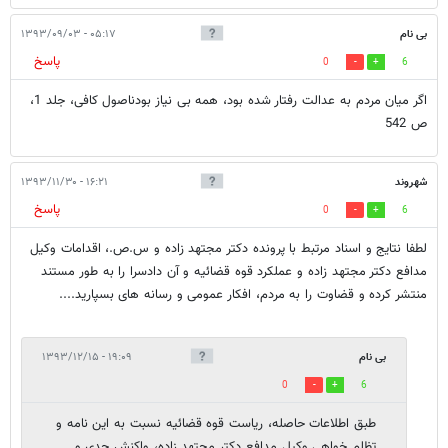
بی نام
۰۵:۱۷ - ۱۳۹۳/۰۹/۰۳
پاسخ
0
6
اگر میان مردم به عدالت رفتار شده بود، همه بی نیاز بودناصول کافی، جلد 1،
ص 542
شهروند
۱۶:۲۱ - ۱۳۹۳/۱۱/۳۰
پاسخ
0
6
لطفا نتایج و اسناد مرتبط با پرونده دکتر مجتهد زاده و س.ص.، اقدامات وکیل
مدافع دکتر مجتهد زاده و عملکرد قوه قضائیه و آن دادسرا را به طور مستند
منتشر کرده و قضاوت را به مردم، افکار عمومی و رسانه های بسپارید....
بی نام
۱۹:۰۹ - ۱۳۹۳/۱۲/۱۵
0
6
طبق اطلاعات حاصله، ریاست قوه قضائیه نسبت به این نامه و
تظلم خواهی وکیل مدافع دکتر مجتهد زاده، واکنش جدی و