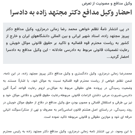
وکیل مدافع و مصونیت از تعرض
احضار وکیل مدافع دکتر مجتهد زاده به دادسرا
در پی انتشار نامۀ تظلم خواهی محمد رضا زمانی درمزاری، وکیل مدافع دکتر
پیروز مجتهد زاده، استاد شهیر ایرانی و بین المللی دانشگاههای ایران و خارج از
کشور به ریاست محترم قوه قضائیه و تاکید بر حقوق قانونی موکل خویش و
رعایت تضمینات قانونی مربوط به دادرسی عادلانه - این وکیل مدافع به دادسرا
احضار گردید...
محمدرضا زمانی درمزاری، وکیل دادگستری و وکیل مدافع دکتر پیروز مجتهد زاده، در این نامه،
ضمن تظلم خواهی از ریاست محترم قوه قضائیه نسبت به موکل خود، با اشارۀ مستند به
وضعیت رسیدگی در پرونده های حقوقی مربوط به موکل،بر لزوم رعایت قواعد آمرۀ آئین
دادرسی،ضرورت مرعی داشتنِ الزامات قانونی مربوطه،رعایت حقوق قانونی و دفاعی موکل خود و
نیز بی طرفی و استقلال قضائی و مصون بودنِ حق وکیل مدافع در دفاع از حقوق موکل خویش در
روند رسیدگی، در راستای اصل هشتم قانون اساسی(امر به معروف و نهی از منکر)،سوگند اتیانی
حرفه ای خود و موازین حقوقی و قانونی مربوطه تاکید نموده است.
با این وجود،
در پی انتشار نامه زمانی درمزاری، وکیل مدافع دکتر مجتهد زاده به رئیس محترم