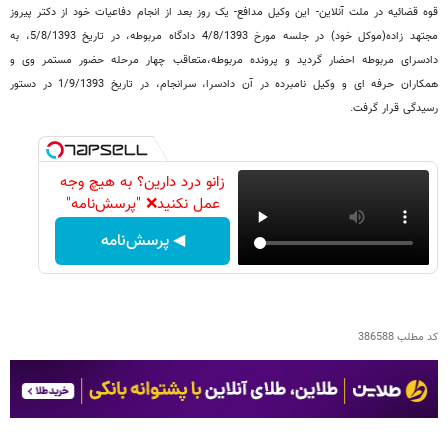
قوه قضائیه در ملت آنلاین- این وکیل مدافع- یک روز بعد از انجام دفاعیات خود از دکتر پیروز
مجتهد زاده(موکل خود) در جلسه مورخ 4/8/1393 دادگاه مربوطه، در تاریخ 5/8/1393، به
دادسرای مربوطه احضار گردید و پرونده مربوطه،متعاقب چهار مرحله حضور مستمر وی و
همکاران حرفه ای و وکیل نامبرده در آن دادسرا، سرانجام، در تاریخ 1/9/1393 در دستور
رسیدگی قرار گرفت.
زانو درد دارین؟ به هیچ وجه
عمل نکنید❌ "پرسش‌نامه"
◀ پرسش‌نامه
کد مطلب
386588