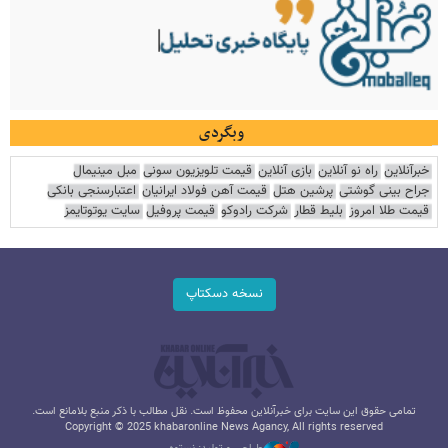
وبگردی
خبرآنلاین
راه نو آنلاین
بازی آنلاین
قیمت تلویزیون سونی
مبل مینیمال
جراح بینی گوشتی
پرشین هتل
قیمت آهن فولاد ایرانیان
اعتبارسنجی بانکی
قیمت طلا امروز
بلیط قطار
شرکت رادوکو
قیمت پروفیل
سایت یوتوتایمز
نسخه دسکتاپ
تمامی حقوق این سایت برای خبرآنلاین محفوظ است. نقل مطالب با ذکر منبع بلامانع است.
Copyright © 2025 khabaronline News Agancy, All rights reserved