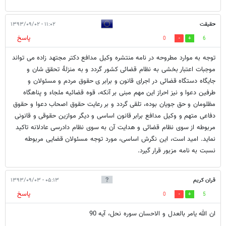
حقیقت
۱۱:۰۲ - ۱۳۹۳/۰۹/۰۲
پاسخ
0
6
توجه به موارد مطروحه در نامه منتشره وکیل مدافع دکتر مجتهد زاده می تواند
موجبات اعتبار بخشی به نظام قضائی کشور گردد و به منزلۀ تحقق شان و
جایگاه دستگاه قضائی در اجرای قانون و برابر ی حقوق مردم و مسئولان و
طرفین دعوا و نیز احراز این مهم مبنی بر آنکه، قوه قضائیه ملجاء و پناهگاه
مظلومان و حق جویان بوده، تلقی گردد و بر رعایت حقوق اصحاب دعوا و حقوق
دفاعی متهم و وکیل مدافع برابر قانون اساسی و دیگر موازین حقوقی و قانونی
مربوطه از سوی نظام قضائی و هدایت آن به سوی نظام دادرسی عادلانه تاکید
نماید. امید است، این نگرش اساسی، مورد توجه مسئولان قضایی مربوطه
نسبت به نامه مزبور قرار گیرد.
قران کریم
۰۵:۱۳ - ۱۳۹۳/۰۹/۰۳
پاسخ
0
5
ان الله یامر بالعدل و الاحسان سوره نحل، آیه 90