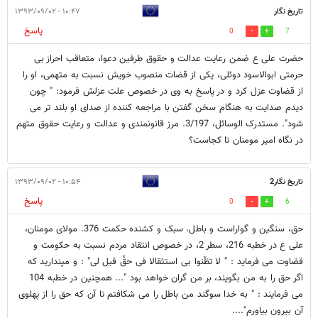
تاریخ نگار
۱۰:۴۷ - ۱۳۹۳/۰۹/۰۲
پاسخ
0
7
حضرت علی ع ضمن رعایت عدالت و حقوق طرفین دعوا، متعاقب احراز بی
حرمتی ابوالاسود دوئلی، یکی از قضات منصوب خویش نسبت به متهمی، او را
از قضاوت عزل کرد و در پاسخ به وی در خصوص علت عزلش فرمود: " چون
دیدم صدایت به هنگام سخن گفتن با مراجعه کننده از صدای او بلند تر می
شود". مستدرک الوسائل، 3/197. مرز قانونمندی و عدالت و رعایت حقوق متهم
در نگاه امیر مومنان تا کجاست؟
تاریخ نگار2
۱۰:۵۴ - ۱۳۹۳/۰۹/۰۲
پاسخ
0
6
حق، سنگین و گواراست و باطل، سبک و کشنده حکمت 376. مولای مومنان،
علی ع در خطبه 216، سطر 2، در خصوص انتقاد مردم نسبت به حکومت و
قضاوت می فرماید : " لا تظّنوا بی استثقالا فی حقِّ قیل لی" : و مپندارید که
اگر حق را به من بگویند، بر من گران خواهد بود "... همچنین در خطبه 104
می فرمایند : " به خدا سوگند من باطل را می شکافتم تا آن که حق را از پهلوی
آن بیرون بیاورم"....