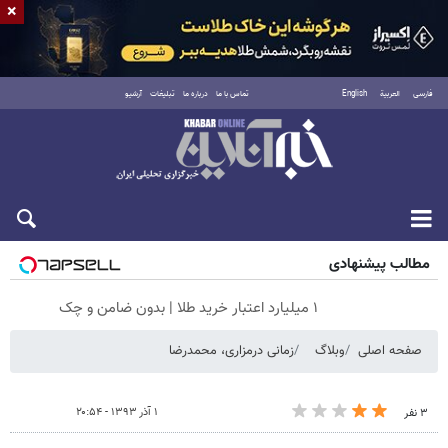
×
فارسی
العربية
English
تماس با ما
درباره ما
تبلیغات
آرشیو
پنجشنبه ۱۵ مرداد ۱۴۰۵
مطالب پیشنهادی
۱ میلیارد اعتبار خرید طلا | بدون ضامن و چک
صفحه اصلی
وبلاگ
زمانی درمزاری، محمدرضا
۱ آذر ۱۳۹۳ - ۲۰:۵۴
۳ نفر