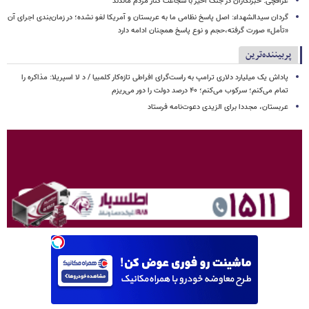
عراقچی: خبرنگاران در جنگ اخیر با شجاعت کنار مردم ماندند
گردان سیدالشهداء: اصل پاسخ نظامی ما به عربستان و آمریکا لغو نشده؛ در زمان‌بندی اجرای آن
«تأمل» صورت گرفته،حجم و نوع پاسخ همچنان ادامه دارد
پربیننده‌ترین
پاداش یک میلیارد دلاری ترامپ به راست‌گرای افراطی تازه‌کار کلمبیا / د لا اسپریلا: مذاکره را
تمام می‌کنم؛ سرکوب می‌کنم؛ ۴۰ درصد دولت را دور می‌ریزم
عربستان، مجددا برای الزیدی دعوت‌نامه فرستاد