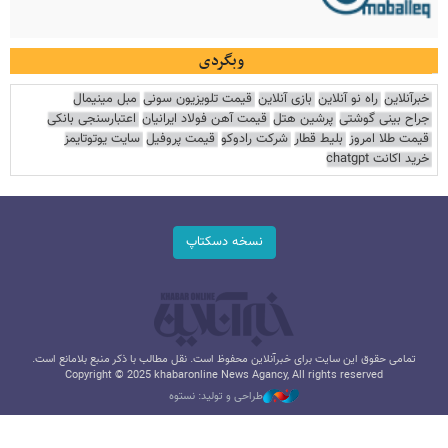
وبگردی
خبرآنلاین
راه نو آنلاین
بازی آنلاین
قیمت تلویزیون سونی
مبل مینیمال
جراح بینی گوشتی
پرشین هتل
قیمت آهن فولاد ایرانیان
اعتبارسنجی بانکی
قیمت طلا امروز
بلیط قطار
شرکت رادوکو
قیمت پروفیل
سایت یوتوتایمز
خرید اکانت chatgpt
نسخه دسکتاپ
تمامی حقوق این سایت برای خبرآنلاین محفوظ است. نقل مطالب با ذکر منبع بلامانع است.
Copyright © 2025 khabaronline News Agancy, All rights reserved
طراحی و تولید: نستوه