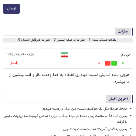
ارسال
نظرات
نظرات منتشر شده: 1
نظرات در صف انتشار: 0
نظرات غیرقابل انتشار: 0
بی نام
۰۹:۱۹ - ۱۳۹۳/۰۹/۰۴
پاسخ
3
5
هرچی باشه اسایش امنیت دینداری اعتقاد به خدا وحدت نظر و انسانیتشون از
ما بیشتره.
آخرین اخبار
پانه‌تا: آمریکا مثل یک «بوکسور مست» بین ایران و روسیه می‌دود
بحران آب، غذا و سلامت روان خدمه در میانه جنگ با ایران / لینکلن فرسوده شد روزولت جایش
را گرفت
بحران پدافندی آمریکا؛ شتاب‌دهنده تحرکات چین