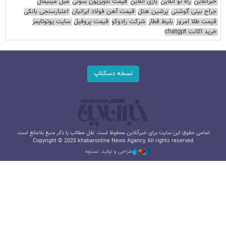
خبرآنلاین
راه نو آنلاین
بازی آنلاین
قیمت تلویزیون سونی
مبل مینیمال
جراح بینی گوشتی
پرشین هتل
قیمت آهن فولاد ایرانیان
اعتبارسنجی بانکی
قیمت طلا امروز
بلیط قطار
شرکت رادوکو
قیمت پروفیل
سایت یوتوتایمز
خرید اکانت chatgpt
نسخه دسکتاپ
تمامی حقوق این سایت برای خبرآنلاین محفوظ است. نقل مطالب با ذکر منبع بلامانع است.
Copyright © 2025 khabaronline News Agancy, All rights reserved
طراحی و تولید: نستوه