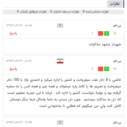
نظرات
نظرات منتشر شده: 8
نظرات در صف انتشار: 0
نظرات غیرقابل انتشار: 0
بی نام
۰۸:۱۵ - ۱۳۹۳/۰۹/۱۲
پاسخ
1
26
شهردار مشهد مذاکرات
بی نام
۰۸:۱۶ - ۱۳۹۳/۰۹/۱۲
پاسخ
2
49
خاتمي با 8 دلار نفت ميفروخت و كشور را اداره ميكرد و احمدي نژاد با 100 دلار
ميفروخت و تحريم ها را كاغذ پاره ميخواند و همه چيز و همه كس را به سخره
گرفته بود و نهايتا نتوانست كشور را اداره كند . اينك با اين تجربه معلوم است
كه دل به مذاكره ميبنديم . چون دل بستن به شما وامثال شما ديگر دوستان
كامل كنند ولي من ميگويم كه خطايي نا بخشودني است
بی نام
۱۲:۴۶ - ۱۳۹۳/۰۹/۱۳