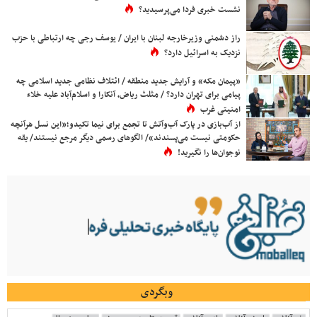
نشست خبری فردا می‌پرسیدید؟
راز دشمنی وزیرخارجه لبنان با ایران / یوسف رجی چه ارتباطی با حزب
نزدیک به اسرائیل دارد؟
«پیمان مکه» و آرایش جدید منطقه / ائتلاف نظامی جدید اسلامی چه
پیامی برای تهران دارد؟ / مثلث ریاض، آنکارا و اسلام‌آباد علیه خلاء
امنیتی غرب
از آب‌بازی در پارک آب‌وآتش تا تجمع برای نیما تکیدو؛«این نسل هرآنچه
حکومتی نیست می‌پسندند»/ الگوهای رسمی دیگر مرجع نیستند/ یقه
نوجوان‌ها را نگیرید!
وبگردی