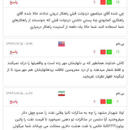
پاسخ
0
18
چي شده آقاي مرتضوي دردولت قبلي راهكار دروني ندادند حالا شده آقاي
راهكاري كجابودي چه پستي داشتي دردولت قبلي كه نتونستند از راهكارهاي
شما استفاده كنند شما حالا يك دفعه از آستينت راهكار درمياري
بی نام
۰۶:۴۸ - ۱۳۹۳/۰۹/۱۵
پاسخ
0
13
كاش خداوند همانطور كه بر دلهايشان مهر زده است و واقعيتها را درك نميكنند
و فقط شعار ميدهند و از درد محرومين غافلند بردهانهايشان هم مهر ميزد تا از
اينگونه اظهار نظرات نفرمايند
بی نام
۱۰:۲۷ - ۱۳۹۳/۰۹/۱۵
پاسخ
0
4
اولا شهردار مشهد را چه به مذکرات ثانیا وقتی نفت را صدو چهل دلار
میفروختید آیا دشمن در مذاکرات تو دهنی نمیخورد تا قیمت نفت را پائین
بیاورد؟؟؟؟ثالثا خاتمی با نفت هشت دلاری مملکت می چرخاند شما میگوئی