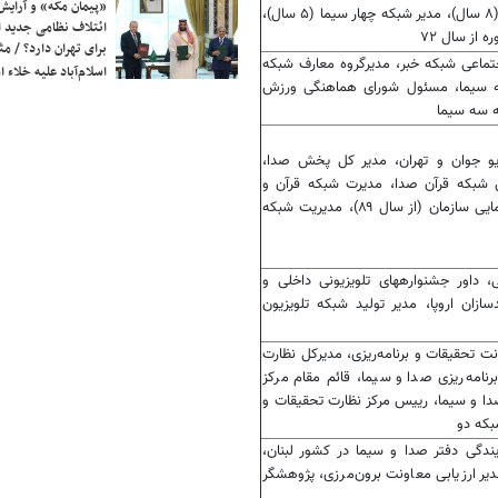
«پیمان مکه» و آرایش
شبکه خبر، مدیر کل اخبار صدا (۸ سال)، مدیر شبکه چهار سیما (۵ سال)،
ائتلاف نظامی جدید 
 از سال ۷۲
برای تهران دارد؟ / مث
تماعی شبکه خبر، مدیرگروه معارف شبکه
اسلام‌آباد علیه خلاء
ه سیما، مسئول شورای هماهنگی ورزش
ه سه سیما
یو جوان و تهران، مدیر کل پخش صدا،
 شبکه قرآن صدا، مدیرت شبکه قرآن و
معارف سیما، رییس مرکز پویانمایی سازمان (از سال ۸۹)، مدیریت شبکه
، داور جشنوارههای تلویزیونی داخلی و
ازان اروپا، مدیر تولید شبکه تلویزیون
ت تحقیقات و برنامه‌ریزی، مدیرکل نظارت
رنامه‌ریزی صدا و سیما، قائم مقام مرکز
صدا و سیما، رییس مرکز نظارت تحقیقات و
بکه دو
دیر نمایندگی دفتر صدا و سیما در کشور لبنان،
یر ارزیابی معاونت برون‌مرزی، پژوهشگر