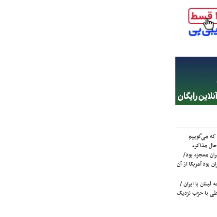
که می‌گوییم
حال مذاکره
ران معجزه بود/
ن بود آمریکا از آن
لبنان با ایران /
ی با حزب نزدیک