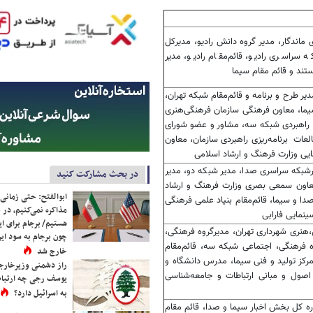
اندگار، مدیر گروه دانش رادیو، مدیرکل
‌ سراسری رادیو، قائم‌مقام رادیو، مدیر
تند و قائم مقام سیما
ر طرح و برنامه و قائم‌مقام شبکه تهران،
یما، معاون فرهنگی سازمان فرهنگی‌هنری
 راهبردی شبکه سه، مشاور و عضو شورای
عات برنامه‌ریزی راهبردی سازمان، معاون
ایی وزارت فرهنگ و ارشاد اسلامی
شبکه سراسری صدا، مدیر شبکه دو، مدیر
در بحث مشارکت کنید
عاون سمعی بصری وزارت فرهنگ و ارشاد
ابوالفتح: حتی زمانی 
ا و سیما، قائم‌مقام بنیاد علمی فرهنگی
مذاکره نمی‌کنیم، در 
ینمایی فارابی
هستیم/ برجام برای ای
هنری شهرداری تهران، مدیرگروه فرهنگی،
چون برجام به سود ایرا
ه فرهنگی، اجتماعی شبکه سه، قائم‌مقام
خارج شد
رکز تولید و فنی سیما، مدرس دانشگاه و
راز دشمنی وزیرخارجه 
صول و مبانی ارتباطات و جامعه‌شناسی
یوسف رجی چه ارتباط
به اسرائیل دارد؟
ره کل بخش اخبار سیما و صدا، قائم مقام