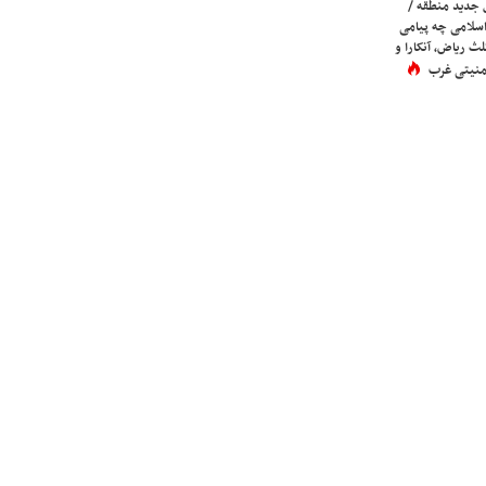
 جدید منطقه /
اسلامی چه پیامی
لث ریاض، آنکارا و
 امنیتی غرب