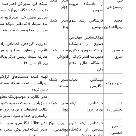
تقی
مدیر شبکه
از دانشگاه تربیت
رستم‌وندی
چهار
مدرس
تدریس دردانشگاه‌های آزاد و سوره
سردبیر بخش خبر، مدیرگروه اج
مجید
کارشناس ارشد علوم
مدیر شبکه
سه سیما، قائم‌مقام شبکه س
زین‌العابدین
سیاسی
پنج
سازمان صدا و سیما، مدیر شبک
فوق‌لیسانس مهندسی
صنایع از دانشگاه
مدیریت گروه‌هی اجتماعی راد
حسین
تربیت مدرس، دکترای
مدیر شبکه
قائم‌مقام معاون صدا و رییس
ساری
مدیریت استراتژیک از
آموزش
دانشگاه عالی دفاع
پویا (از سال ۹۱)
ملی
تهیه کننده مستندهای گزارشی
لیسانس ادبیات
مدیر شبکه
امیر تاجیک
بین‌المللی، عضو شبکه مستندس
انگلیسی
مستند
پرس تی‌وی
مدیر نظارت و مونیتورینگ معاون
علی
کارشناسی ارشد
مدیر شبکه
و ارزیابی معاونت تحقیقات و ب
بخشی‌زاده
برنامه‌ریزی
پویا
نظارت تحقیقات و برنامه‌ریزی 
برنامه‌ریزی صدا و سیما، مدیر ش
کارشناسی ارشد علوم
رییس مرکز
مدیر Ifilm انگلیسی، م
مرتضی
سیاسی از دانشگاه
پویانمایی
مدیر شبکه تلویزیونی سحر، مد
شمسی