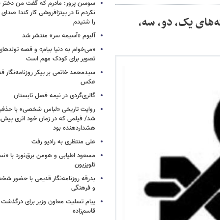
سوسن پرور: مادرم که گفت من دختر 
نکردم تا در پیتزافروشی کار کند! صد
‌های یک، دو، سه،
را شنیدم
آلبوم «آسیمه سر» منتشر شد
«می‌خوام به دنیا بیام» و قصه تولده
تصویر برای کودک مهم است
سیدمحمد خاتمی بر پیکر روزنامه‌نگار قد
عکس
گالری‌گردی در نیمه فصل تابستان
روایت تاریخی «لباس شخصی» با حذفیا
شد/ فیلمی که در زمان خود اثری پیش‌ر
هشداردهنده بود
علی منتظری به رادیو رفت
مسعود اطیابی و هومن برق‌نورد با «ن
تلویزیون
بدرقه روزنامه‌نگار قدیمی با حضور ش
و فرهنگی
پیام تسلیت معاون وزیر برای درگذشت ا
قاسم‌زاده