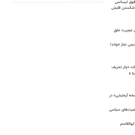
فوق‌ لیسانس
ای شکستن قلبش
ای عجیب؛ خلق
یمی نماز خواند/
ت دچار تحریف
و و
سخه آزمایشی» در
خصیت‌های سیاسی
بوالقاسم