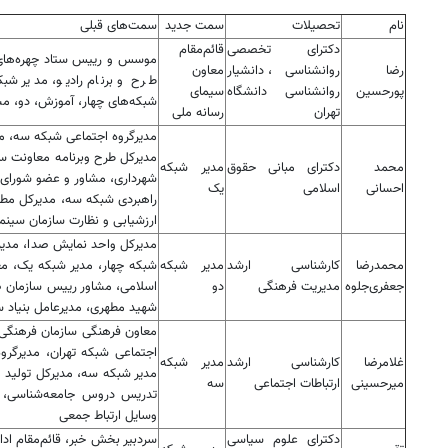
نام
تحصیلات
سمت جدید
سمت‌های قبلی
دکترای تخصصی
قائم‌مقام
موسس و رییس ستاد چهره‌های م
رضا
روانشناسی، دانشیار
معاون
طرح و برنام رادیو، مدیر شبکه
پورحسین
روانشناسی دانشگاه
سیمای
شبکه‌های چهار، آموزش، دو، مس
تهران
رسانه ملی
مدیرگروه اجتماعی شبکه سه، مدی
مدیرکل طرح وبرنامه معاونت س
محمد
دکترای مبانی حقوق
مدیر شبکه
شهرداری، مشاور و عضو شورای
احسانی
اسلامی
یک
راهبردی شبکه سه، مدیرکل مطال
ارزشیابی و نظارت سازمان سینم
مدیرکل واحد نمایش صدا، مدیر
محمدرضا
کارشناسی ارشد
مدیر شبکه
شبکه چهار، مدیر شبکه یک، م
جعفری‌جلوه
مدیریت فرهنگی
دو
اسلامی، مشاور رییس سازمان صد
شهید مطهری، مدیرعامل بنیاد س
معاون فرهنگی سازمان فرهنگی،
اجتماعی شبکه تهران، مدیرگرو
غلامرضا
کارشناسی ارشد
مدیر شبکه
مدیر شبکه سه، مدیرکل تولید م
میرحسینی
ارتباطات اجتماعی
سه
تدریس دروس جامعه‌‌شناسی، ا
وسایل ارتباط جمعی
دکترای علوم سیاسی
سردبیر بخش خبر، قائم‌مقام ادا