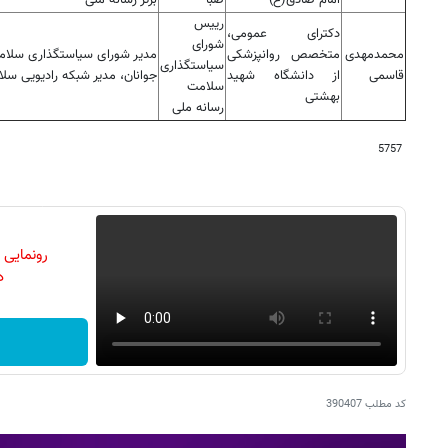
امام صادق(ع)
صبا
برتر رسانه ملی
رییس
دکترای عمومی،
شورای
محمدمهدی
متخصص روانپزشکی
مدیر شورای سیاستگذاری سلام
سیاستگذاری
قاسمی
از دانشگاه شهید
جوانان، مدیر شبکه رادیویی سل
سلامت
بهشتی
رسانه ملی
5757
رونمایی
دن
کد مطلب
390407