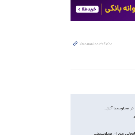
 در صداوسیما آغاز…
جابجایی مدیران صداوسیما…