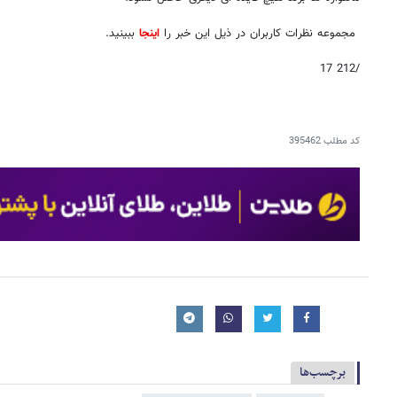
مجموعه نظرات کاربران در ذیل این خبر را
اینجا
ببینید.
/212 17
کد مطلب
395462
برچسب‌ها