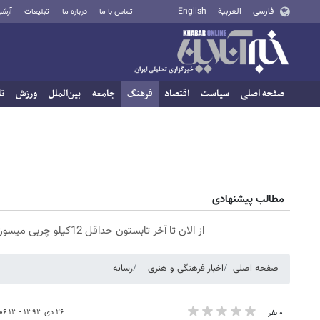
فارسی
العربية
English
تماس با ما
درباره ما
تبلیغات
آرشی
صفحه اصلی
سیاست
اقتصاد
فرهنگ
جامعه
بین‌الملل
ورزش
تا
مطالب پیشنهادی
از الان تا آخر تابستون حداقل 12کیلو چربی میسوزونی🧨
صفحه اصلی
اخبار فرهنگی و هنری
رسانه
۲۶ دی ۱۳۹۳ - ۰۶:۱۳
۰ نفر