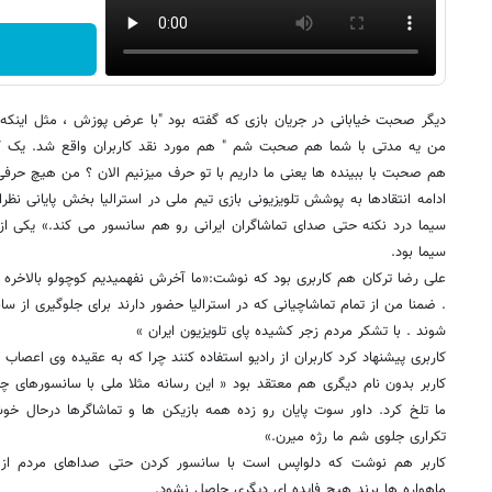
دیگر صحبت خیابانی در جریان بازی که گفته بود "با عرض پوزش ، مثل اینکه
من یه مدتی با شما هم صحبت شم " هم مورد نقد کاربران واقع شد. یک کار
هم صحبت با ببینده ها یعنی ما داریم با تو حرف میزنیم الان ؟ من هیچ حرفی
ادامه انتقادها به پوشش تلویزیونی بازی تیم ملی در استرالیا بخش پایانی 
سیما درد نکنه حتی صدای تماشاگران ایرانی رو هم سانسور می کند.» یکی ا
سیما بود.
علی رضا ترکان هم کاربری بود که نوشت:«ما آخرش نفهمیدیم کوچولو بالاخره
. ضمنا من از تمام تماشاچیانی که در استرالیا حضور دارند برای جلوگیری از سان
شوند . با تشکر مردم زجر کشیده پای تلویزیون ایران »
کاربری پیشنهاد کرد کاربران از رادیو استفاده کنند چرا که به عقیده وی اعصا
کاربر بدون نام دیگری هم معتقد بود « این رسانه مثلا ملی با سانسورهای
ما تلخ کرد. داور سوت پایان رو زده همه بازیکن ها و تماشاگرها درحال
تکراری جلوی شم ما رژه میرن.»
کاربر هم نوشت که دلواپس است با سانسور کردن حتی صداهای مردم از 
ماهواره ها برند هیچ فایده ای دیگری حاصل نشود.