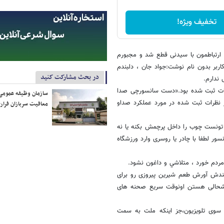
تخفیف ویژه!
 ارتباطمون با سیدنی قطع شد و مجبورم
بر بدون نام نوشت:جواد جان ، دلبندم
در بحث مشارکت کنید
 ندارم.
نظرات ثبت شده بود.«دست سانسورچی صدا
سازمان وظیفه عمومی 
ز نظرات ثبت شده در مورد عملکرد صداو
معافیت سربازان فراری
 تونست چوب را داخل پرچمش بکنه یا نه
سور لطفا با چادر یا روسری وارد ورزشگاه
ب مردم خورد ، متلاشي و داغون نشود.
 چندش آورش طعم شیرین پیروزی رو برای
 خوشحالی هستن اونوقت سریع صحنه های
سوی تلویزیون،جز اینکه ملت به سمت