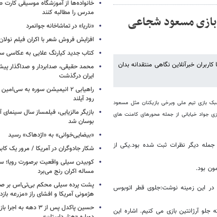
خانواده‌ها از آموزشگاه موسیقی کارت
مدرس را مطالبه کنند
اربران به بازی مسعود شجاعی
«ناریا» در تماشاخانه جوانمرد
افزایش فروش شعر با اکران فیلم نولان
کتاب جدید کیارنگ علایی به عکاسی س
اربران خبرآنلاین نگاهی منتقدانه بدان
محمد حقیقی، صدابردار و صداگذار پ
ایران درگذشت
راهیابی ۲ انیمیشن سوره به سی‌امی
رود آیلند
بک بازی تیم ملی وبرخی بازیکنان مثل مسعود
بازیگر مالزیایی، فیلمساز سال سینمای آ
ازی جواد خیابانی از جمله محورهای کامنت های
بوسان شد
«بیضایی‌خوانی» به «اژدهاک» رسید
جمله دیگر نظرات ثبت شده بود.یکی از
شکار جادوگران در آمریکا / مرور یک کاب
کوبیدن سیلی واقعیت برصورت رویا؛ سی
ون بود.
مساله اکران رنج می‌برد
پشت پرده سیلی محکم بی‌تی‌اس بر صو
ی در این زمینه نوشت:جلوی قطر اتوبوس
هژمونی آمریکا و افشای راز «مزرعه بازد
حسین پاکدل پس از ۳ دهه به ا
قیقه 70 به بعد احساس کرده که جلو آرژانتین بازی می کنیم. اشاره این