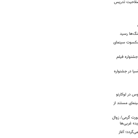
 صلاحیت تدریس
نگ‌ها رسید
یشکسوت سینمای
ن جشنواره فیلم
سیا در جشنواره
وس در لوکارنو
نمای مستند از
رت گرمی/ زوال
ید» غربی‌ها
جرا بازمی‌گردد؛ آغاز