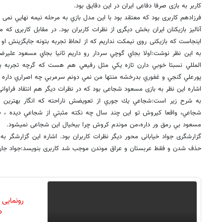
کاربر به بازی صرفا دفاعی ایران در این دقایق بود.
فرزادهم کاربری بود که معتقد بود با اين مدل بازي به مرحله نيمه نهايي نمی 
آنالیز بازیکنان ایران بخش دیگری از نظرات کاربران بود. در مقابل کاربری که 
اینجاست که بازیکنی روی نیمکت نداریم که از لحاظ تجربه بتونه جایگزینش او ب
به این نظر نوشت:اولا بجاي گوچي سردار رو داريم ثانيا بجاي مسعود عليرض
المللي نسبتا خوبي دارن تازه يكي مثل رفيعي هم هست كه گرچه تجربه بي
پورعلي گنجي و غفوري بدرخشه منتها من نمي دونم سرمربي چه اصراري داره بر
اشاره این نظر به بازی مسعود شجاعی بود که در نظرات دیگر هم انتقاد فراوانی 
به شرح زیر است:شجاعي يك جوري از تعويضش ناراحته كه انگار بهترين با
شجاعي، واقعا كيروش تو اين چند سال چه نكته مثبتي از شجاعي ديده ، خ
مسعود بي رمق ور داره،من موندم کروش چرا بیخیال این شجاعی نمیشود.
گزارشگری جواد خیابانی محور دیگر نظرات کاربران بود. اشاره این گزارشگر ب
حذف شدن و فقط عربستان و عراق موندن موجب شد کاربری بنویسد:جواد جان
رونمایی
دن