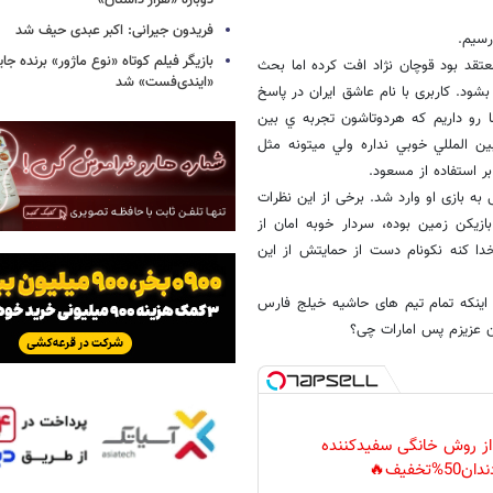
دوباره «هزار داستان»
فریدون جیرانی: اکبر عبدی حیف شد
رسیم.
بازیگر فیلم کوتاه «نوع ماژور» برنده جا
معتقد بود قوچان نژاد افت کرده اما بحث
«ایندی‌فست» شد
شود. کاربری با نام عاشق ایران در پاسخ
ا رو داريم كه هردوتاشون تجربه ي بين
ن المللي خوبي نداره ولي ميتونه مثل
 استفاده از مسعود.
به بازی او وارد شد. برخی از این نظرات
زيكن زمين بوده، سردار خوبه امان از
دا كنه نكونام دست از حمايتش از اين
ه اینکه تمام تیم های حاشیه خیلج فارس
 عزیزم پس امارات چی؟
 از روش خانگی سفیدکننده
دان50%تخفیف🔥