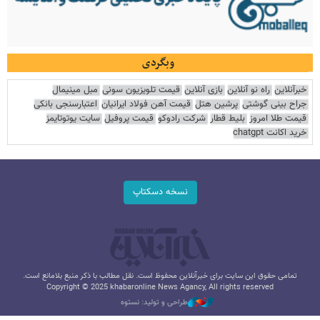
وبگردی
خبرآنلاین
راه نو آنلاین
بازی آنلاین
قیمت تلویزیون سونی
مبل مینیمال
جراح بینی گوشتی
پرشین هتل
قیمت آهن فولاد ایرانیان
اعتبارسنجی بانکی
قیمت طلا امروز
بلیط قطار
شرکت رادوکو
قیمت پروفیل
سایت یوتوتایمز
خرید اکانت chatgpt
نسخه دسکتاپ
تمامی حقوق این سایت برای خبرآنلاین محفوظ است. نقل مطالب با ذکر منبع بلامانع است.
Copyright © 2025 khabaronline News Agancy, All rights reserved
طراحی و تولید: نستوه