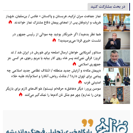
در بحث مشارکت کنید
نماز جماعت سران ترکیه، عربستان و پاکستان + عکس / بن‌سلمان، شهباز
شریف و اردوغان پس از امضای پیمان دفاع مشترک نماز خواندند
شما نظر بدهید/ اگر خبرنگار بودید چه سوالی از رئیس جمهور در
نشست خبری فردا می‌پرسیدید؟
سناتور آمریکایی خواهان ارسال اسلحه برای شورش در ایران شد / تد
کروز: فرقی نمی‌کند پسر شاه روی کار بیاید یا مریم رجوی، هر کسی جز
جمهوری اسلامی
«پیمان مکه» و آرایش جدید منطقه / ائتلاف نظامی جدید اسلامی چه
پیامی برای تهران دارد؟ / مثلث ریاض، آنکارا و اسلام‌آباد علیه خلاء
امنیتی غرب
سوسن پرور: دیگر «عاشق» حرفه‌ام نیستم/ شو آف‌های لازم برای بازیگر
بودن را ندارم/ مِهر هم مثل نان آدم‌ها را نمک‌گیر می‌کند