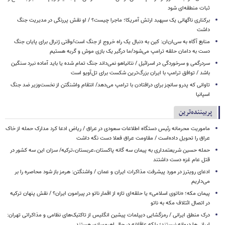
ثبات منطقه‌ای شود
برکناری ناگهانی یک سپهبد ارتش آمریکا؛ ماجرا چیست؟ / او نقش پررنگی در مدیریت جنگ
داشت
منابع آگاه به سی‌ان‌ان: کین به دنبال یک راه خروج از جنگ است/وقتی ژنرال برای پایان جنگ
دست به دامان حلقه ترامپ می‌شود/ما درگیر یک بازی موش و گربه هستیم
سردرگمی و سرخوردگی در اسرائیل / نتانیاهو نمی‌داند جنگ تمام شده یا باید آماده نبرد سنگین
باشد / توافق ترامپ با ایران بزرگ‌ترین شکست برای تل‌آویو است
تاوانی که پدرو سانچز برای درافتادن با ترامپ می‌دهد/ انتقام واشنگتن از نخست‌وزیر ضد جنگ
اسپانیا
پربیننده‌ترین
ماموریت محرمانه رئیس دستگاه اطلاعات سعودی در عراق / ریاض ادعا کرد مدارک حمله از خاک
عراق را تحویل داده‌است / مقاومت عراق فعلا دست نگه داشت
حمله حسین شریعتمداری به پیمان سه گانه پاکستان،عربستان،ترکیه/ سزان این سه کشور در
قتل عام غزه دست داشتند
ادعای رویترز در مورد پیشرفت مذاکرات ایران و عمان / واشنگتن: هرمز باز شود محاصره را بر
می‌داریم
پیمان مکه؛ «ناتوی اسلامی» یا حلقه‌ای تازه از اقمار ناتو در پیرامون ایران؟ / نقش پنهان ترکیه
در اتصال ائتلاف مکه به ناتو
درک منطق ایرانی / رمزگشایی دیپلمات پیشین انگلیس از تاکتیک‌های نظامی و مذاکراتی تهران:
ایرانی‌ها دیوانه نیستند؛ بلکه عاقلانه در حال اهرم‌سازی هستند