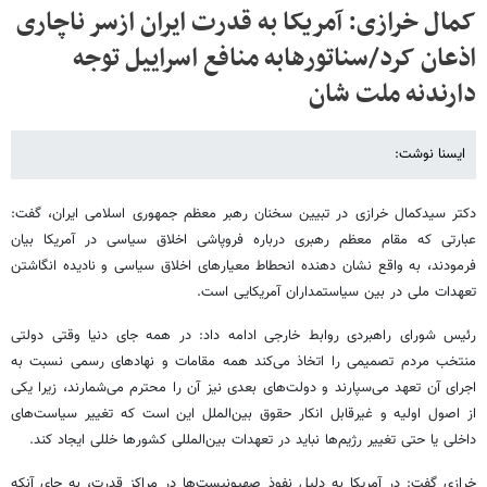
کمال خرازی: آمریکا به قدرت ایران ازسر ناچاری
اذعان کرد/سناتورهابه منافع اسراییل توجه
دارندنه ملت شان
ایسنا نوشت:
دکتر سیدکمال خرازی در تبیین سخنان رهبر معظم جمهوری اسلامی ایران، گفت:
عبارتی که مقام معظم رهبری درباره فروپاشی اخلاق سیاسی در آمریکا بیان
فرمودند، به واقع نشان دهنده انحطاط معیارهای اخلاق سیاسی و نادیده انگاشتن
تعهدات ملی در بین سیاستمداران آمریکایی است.
رئیس شورای راهبردی روابط خارجی ادامه داد: در همه جای دنیا وقتی دولتی
منتخب مردم تصمیمی را اتخاذ می‌کند همه مقامات و نهادهای رسمی نسبت به
اجرای آن تعهد می‌سپارند و دولت‌های بعدی نیز آن را محترم می‌شمارند،‌ زیرا یکی
از اصول اولیه و غیرقابل انکار حقوق بین‌الملل این است که تغییر سیاست‌های
داخلی یا حتی تغییر رژیم‌ها نباید در تعهدات بین‌المللی کشورها خللی ایجاد کند.
خرازی گفت: در آمریکا به دلیل نفوذ صهیونیست‌ها در مراکز قدرت، به جای آنکه