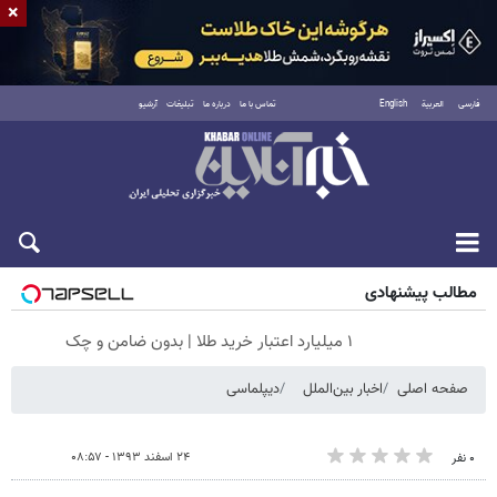
×
فارسی
العربية
English
تماس با ما
درباره ما
تبلیغات
آرشیو
شنبه ۱۷ مرداد ۱۴۰۵
مطالب پیشنهادی
۱ میلیارد اعتبار خرید طلا | بدون ضامن و چک
صفحه اصلی
اخبار بین‌الملل
دیپلماسی
۲۴ اسفند ۱۳۹۳ - ۰۸:۵۷
۰ نفر