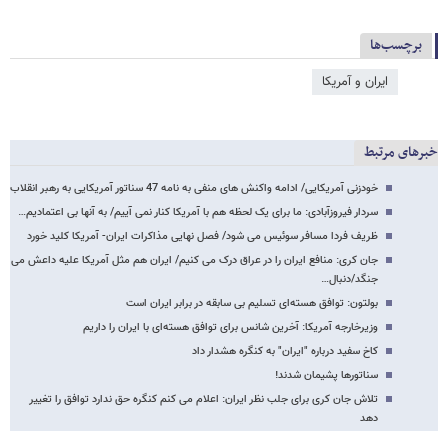
برچسب‌ها
ایران و آمریکا
خبرهای مرتبط
خودزنی آمریکایی/ ادامه واکنش های منفی به نامه 47 سناتور آمریکایی به رهبر انقلاب
سردار فیروزآبادی: ما برای یک لحظه هم با آمریکا کنار نمی آییم/ به آنها بی اعتمادیم…
ظریف فردا مسافر سوئیس می شود/ فصل نهایی مذاکرات ایران- آمریکا کلید خورد
جان کری: منافع ایران را در عراق درک می کنیم/ ایران هم مثل آمریکا علیه داعش می
جنگد/دنبال…
بولتون: توافق هسته‌ای تسلیم بی سابقه در برابر ایران است
وزیرخارجه آمریکا: آخرین شانس برای توافق هسته‌ای با ایران را داریم
کاخ سفید درباره "ایران" به کنگره هشدار داد
سناتورها پشیمان شدند!
تلاش جان کری برای جلب نظر ایران: اعلام می کنم کنگره حق ندارد توافق را تغییر
دهد