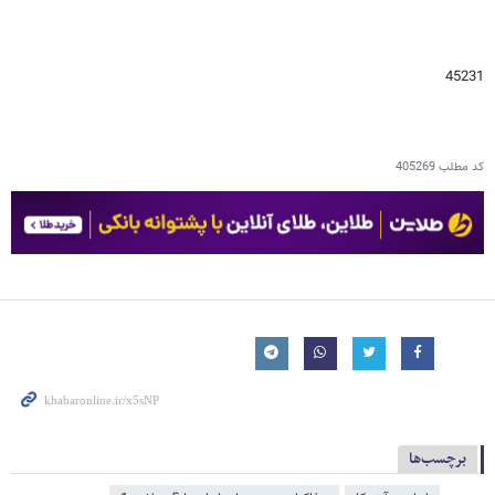
45231
کد مطلب
405269
برچسب‌ها