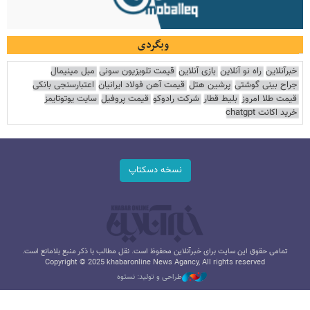
وبگردی
خبرآنلاین
راه نو آنلاین
بازی آنلاین
قیمت تلویزیون سونی
مبل مینیمال
جراح بینی گوشتی
پرشین هتل
قیمت آهن فولاد ایرانیان
اعتبارسنجی بانکی
قیمت طلا امروز
بلیط قطار
شرکت رادوکو
قیمت پروفیل
سایت یوتوتایمز
خرید اکانت chatgpt
نسخه دسکتاپ
تمامی حقوق این سایت برای خبرآنلاین محفوظ است. نقل مطالب با ذکر منبع بلامانع است.
Copyright © 2025 khabaronline News Agancy, All rights reserved
طراحی و تولید: نستوه