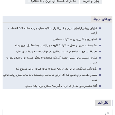
ایران و آمریکا
مذاکرات هسته ای ایران با 5 بعلاوه 1
خبرهای مرتبط
گزارش رویترز از لوزان: ایران و آمریکا واردمذاکره درباره جزئیات شده اند/ 24ساعت
آینده…
تصاویری از آخرین دور مذاکرات هسته‌ای
سفره هفت سین در محل مذاکرات/ ظریف و یارانش، به استقبال نوروز رفتند
آمریکا: پیروزی نتانیاهو در اسراییل تاثیری در توافق هسته ای با ایران ندارد
مشاور امنیتی سابق رئیس جمهور آمریکا: مخالفت با توافق هسته ای با ایران بازی با
آتش…
رفت‌وآمد خبرنگاران ایرانی بدون ارایه کارت از طرف هیات ایرانی ممنوع شد
معمای ظریف برای غربی ها: اگر ایرانی ها مانند او هستند باید سالها پیش روابط عادی
می…
آغاز ششمین دور مذاکرات ایران و آمریکا/ ماراتن لوزان پایان ندارد
نظر شما