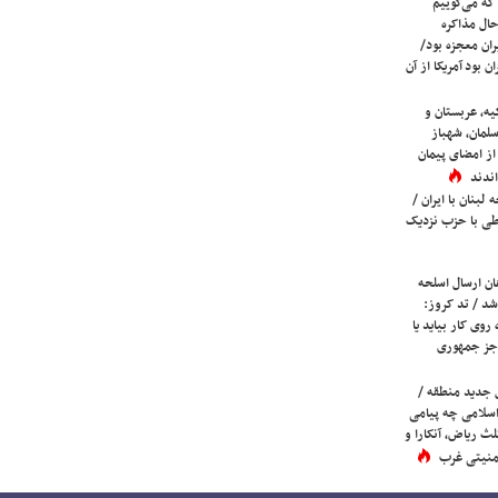
که می‌گوییم
حال مذاکره
ران معجزه بود/
ن بود آمریکا از آن
یه، عربستان و
لمان، شهباز
ز امضای پیمان
ندند
لبنان با ایران /
ی با حزب نزدیک
ان ارسال اسلحه
شد / تد کروز:
روی کار بیاید یا
جز جمهوری
 جدید منطقه /
اسلامی چه پیامی
لث ریاض، آنکارا و
 امنیتی غرب