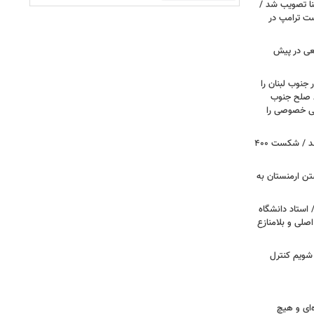
نا تصویب شد /
ست ترامپ در
عی در پیش
 جنوب لبنان را
ظ صلح جنوب
یتی خصوصی را
پروژه سالن رقص کاخ سفید متوقف شد / شکست ۴۰۰
تن ارمنستان به
 استاد دانشگاه
اصلی و بلامنازع
 شویم کنترل
‌ای و هیچ