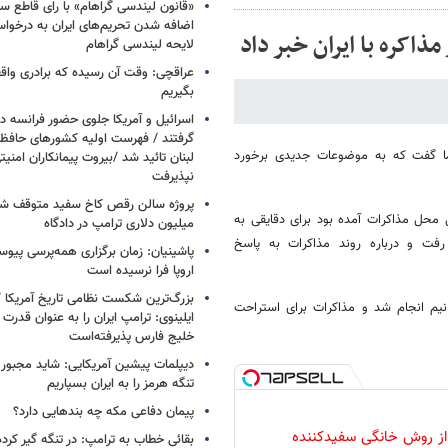
«قانون لیندسی گراهام» با رای قاطع س
اضافه شدن تحریم‌های ایران به درخوا
ذاکره با ایران خبر داد
لایحه لیندسی گراهام
عراقچی: وقت آن رسیده که برادری واق
بگیریم
اسرائیل و آمریکا جلوی حضور فرانسه در
گرفتند / فهرست اولیه کشورهای حاف
اما گفت که به موضوعات جدیدی برخورد
لبنان تائید شد /بیروت پیمانکاران امن
نپذیرفت
 محل مذاکرات آمده بود برای دقایقی به
میلیون دلاری ترامپ در دادگاه
فت و درباره روند مذاکرات به پاسخ
پاشینیان: زمان برگزاری همه‌پرسی پیوس
اروپا فرا نرسیده است
بزرگ‌ترین شکست نظامی تاریخ آمریکا /
م انجام شد و مذاکرات برای استراحت
ایلینوی: ترامپ ایران را به عنوان قدرت 
خلیج فارس پذیرفته‌است
دیپلمات پیشین آمریکایی: شاید مجبور
تنگه هرمز را به ایران بسپاریم
پیمان دفاعی مکه چه بندهایی دارد؟
 از روش خانگی سفیدکننده
بقائی خطاب به ترامپ: در تنگه گیر کرده