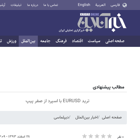
فارسی
العربية
English
تماس با ما
درباره ما
تبلیغات
آرشی
صفحه اصلی
سیاست
اقتصاد
فرهنگ
جامعه
بین‌الملل
ورزش
تا
مطالب پیشنهادی
ترید EURUSD با اسپرد از صفر پیپ
صفحه اصلی
اخبار بین‌الملل
دیپلماسی
۲۸ اسفند ۱۳۹۳ - ۱۴:۰۹
۰ نفر