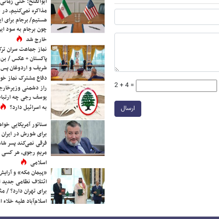
ابوالفتح: حتی زمانی 
مذاکره نمی‌کنیم، در 
هستیم/ برجام برای ای
چون برجام به سود ایرا
خارج شد
نماز جماعت سران ترک
پاکستان + عکس / بن‌س
شریف و اردوغان پس ا
دفاع مشترک نماز خوا
2 + 4 =
راز دشمنی وزیرخارجه 
یوسف رجی چه ارتباط
به اسرائیل دارد؟
ارسال
سناتور آمریکایی خواه
برای شورش در ایران 
فرقی نمی‌کند پسر شاه 
مریم رجوی، هر کسی 
اسلامی
«پیمان مکه» و آرایش
ائتلاف نظامی جدید 
برای تهران دارد؟ / مث
اسلام‌آباد علیه خلاء