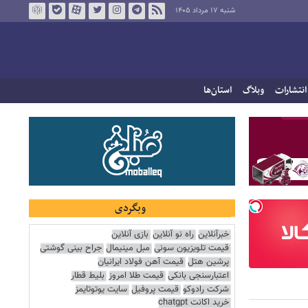
شنبه ۱۷ مرداد ۱۴۰۵
انتشارات
وبلاگ
استان‌ها
وبگردی
خبرآنلاین
راه نو آنلاین
بازی آنلاین
قیمت تلویزیون سونی
مبل مینیمال
جراح بینی گوشتی
پرشین هتل
قیمت آهن فولاد ایرانیان
اعتبارسنجی بانکی
قیمت طلا امروز
بلیط قطار
شرکت رادوکو
قیمت پروفیل
سایت یوتوتایمز
خرید اکانت chatgpt