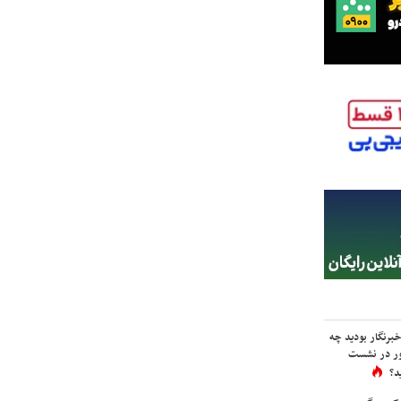
برنگار بودید چه
ور در نشست
د؟