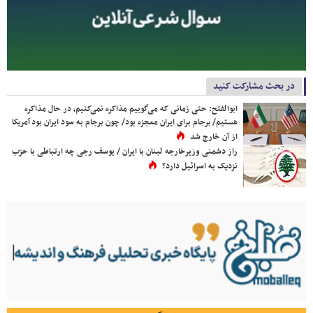
در بحث مشارکت کنید
ابوالفتح: حتی زمانی که می‌گوییم مذاکره نمی‌کنیم، در حال مذاکره
هستیم/ برجام برای ایران معجزه بود/ چون برجام به سود ایران بود آمریکا
از آن خارج شد
راز دشمنی وزیرخارجه لبنان با ایران / یوسف رجی چه ارتباطی با حزب
نزدیک به اسرائیل دارد؟