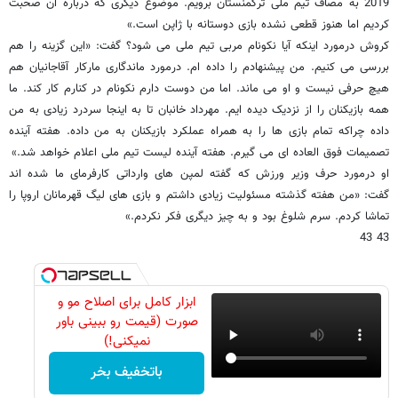
2019 به مصاف تیم ملی ترکمنستان برویم. موضوع دیگری که درباره آن صحبت
کردیم اما هنوز قطعی نشده بازی دوستانه با ژاپن است.»
کروش درمورد اینکه آیا نکونام مربی تیم ملی می شود؟ گفت: «این گزینه را هم
بررسی می کنیم. من پیشنهادم را داده ام. درمورد ماندگاری مارکار آقاجانیان هم
هیچ حرفی نیست و او می ماند. اما من دوست دارم نکونام در کنارم کار کند. ما
همه بازیکنان را از نزدیک دیده ایم. مهرداد خانبان تا به اینجا سردرد زیادی به من
داده چراکه تمام بازی ها را به همراه عملکرد بازیکنان به من داده. هفته آینده
تصمیمات فوق العاده ای می گیرم. هفته آینده لیست تیم ملی اعلام خواهد شد.»
او درمورد حرف وزیر ورزش که گفته لمپن های وارداتی کارفرمای ما شده اند
گفت: «من هفته گذشته مسئولیت زیادی داشتم و بازی های لیگ قهرمانان اروپا را
تماشا کردم. سرم شلوغ بود و به چیز دیگری فکر نکردم.»
43 43
ابزار کامل برای اصلاح مو و
صورت (قیمت رو ببینی باور
نمیکنی!)
باتخفیف بخر