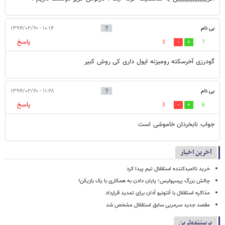
بی نام
۱۰:۱۴ - ۱۳۹۴/۰۲/۲۰
پاسخ
3
7
گودرزی آخرسکته رومیزنه ایول داری کی روش کبیر
بی نام
۱۱:۲۸ - ۱۳۹۴/۰۲/۲۰
پاسخ
3
6
جواب نابخردان خاموشی است
آخرین اخبار
خرید ناامیدکننده استقلال تیم پیدا کرد
چالش بزرگ پرسپولیس؛ پایان دادن به همکاری با یک بازیکن!
مذاکره استقلال با آنتونیو آدان برای تمدید قرارداد
مقصد جدید سرمربی سابق استقلال مشخص شد
پربیننده‌ترین