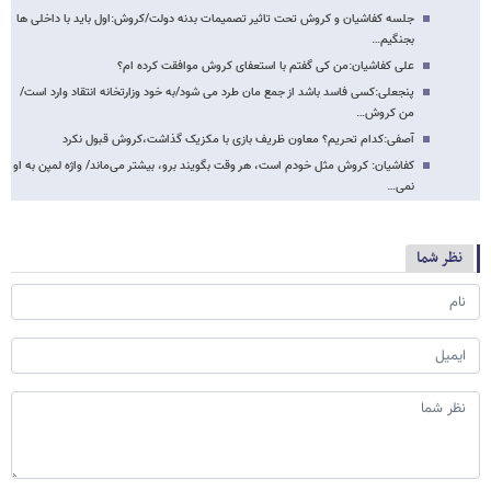
جلسه کفاشیان و کروش تحت تاثیر تصمیمات بدنه دولت/کروش:اول باید با داخلی ها
بجنگیم…
علی کفاشیان:من کی گفتم با استعفای کروش موافقت کرده ام؟
پنجعلی:کسی فاسد باشد از جمع مان طرد می شود/به خود وزارتخانه انتقاد وارد است/
من کروش…
آصفی:کدام تحریم؟ معاون ظریف بازی با مکزیک گذاشت،کروش قبول نکرد
کفاشیان: کروش مثل خودم است، هر وقت بگویند برو، بیشتر می‌ماند/ واژه لمپن به او
نمی…
نظر شما