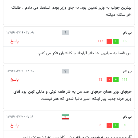
بهترین جواب به وزیر لمپین بود. به جای وزیر بودم استعفا می دادم . طفلک
اخر سکته میکنه
بی نام
۱۷:۰۹ - ۱۳۹۴/۰۲/۱۹
پاسخ
117
15
من فقط به میلیون ها دلار قرارداد با کفاشیان فکر می کنم.
بی نام
۱۸:۴۰ - ۱۳۹۴/۰۲/۱۹
پاسخ
13
111
حرفهای وزیر همان حرفهای صد من یه قاز قلعه نوئی و مایلی کهن بود آقای
وزیر حرف جدید بیار اینکه اسیر مافیا شدی که هنر نیست.
بی نام
۰۷:۱۶ - ۱۳۹۴/۰۲/۲۰
پاسخ
3
8
آفریییییییییییین به شخصیت حرفه ایت . کارلوس عزیز دوستت داریم .