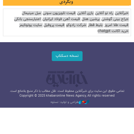
وبگردی
خبرآنلاین
راه نو آنلاین
بازی آنلاین
قیمت تلویزیون سونی
مبل مینیمال
جراح بینی گوشتی
پرشین هتل
قیمت آهن فولاد ایرانیان
اعتبارسنجی بانکی
قیمت طلا امروز
بلیط قطار
شرکت رادوکو
قیمت پروفیل
سایت یوتوتایمز
خرید اکانت chatgpt
نسخه دسکتاپ
تمامی حقوق این سایت برای خبرآنلاین محفوظ است. نقل مطالب با ذکر منبع بلامانع است.
Copyright © 2025 khabaronline News Agancy, All rights reserved
طراحی و تولید: نستوه