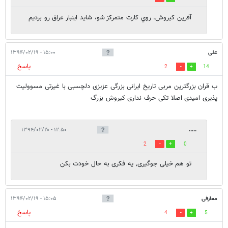
آفرين كيروش. روي كارت متمركز شو، شايد اينبار عراق رو برديم
علی
۱۵:۰۰ - ۱۳۹۴/۰۲/۱۹
پاسخ
2
14
ب قران بزرگترین مربی تاریخ ایرانی بزرگی عزیزی دلچسبی با غیرتی مسوولیت
پذیری امیدی اصلا تکی حرف نداری کیروش بزرگ
۱۲:۵۰ - ۱۳۹۴/۰۲/۲۰
.....
2
0
تو هم خیلی جوگیری, یه فکری به حال خودت بکن
معارفی
۱۵:۰۵ - ۱۳۹۴/۰۲/۱۹
پاسخ
4
5