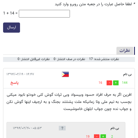
*
لطفا حاصل عبارت را در جعبه متن روبرو وارد کنید
1 + 14 =
ارسال
نظرات
نظرات منتشر شده: 17
نظرات در صف انتشار: 0
نظرات غیرقابل انتشار: 0
بی نام
۱۴:۴۷ - ۱۳۹۴/۰۲/۱۹
پاسخ
16
144
افرین اگر به حرف افراد حسود وبیسواد وبی ثپات گوش کنی خودتو نابود میکنی
بچسب به تیم ملی وتا زمانیکه ملت پشتتند بجنگ و به ارجیف اینها گوش نکن
و جواب نده چون جواب ابلهان خاموشیست
بی نام
۰۵:۵۳ - ۱۳۹۴/۰۲/۲۰
19
2