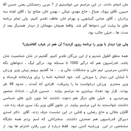
مان انجام دادند. در این مراسم می خواستیم از 7 مربی زحمتکش یعنی حسن آقا
حبیبی ،آقای بیوک صباغ ، حاج مهدی عیاثی ، بهمن خان صالح نیا ، آقای لفته سه
برادران ، آقای عباس گیشویی و بهرام خان عاطف تقدیر کنیم. ولی تمام برنامه
های ما پشت این دعواها گم شد. واقعا هیجان مهمانان از دیدار همدیگر بعد از
مدت ها ، خیلی جالب بود.
ولی چرا دیدار با وزیر را برنامه ریزی کردید؟ آن هم در غیاب کفاشیان؟
همه متفق القول شدیم و از این بزرگان تقدیر کنیم. گفتیم در شان شخصیت شان
باشد. فدراسیون هم که درگیر 1000 تا مسئله بود. درگیر لیگ ، دعواهای نگه
داشتن سرمربی تیم ملی و مشکلات مالی و... . ما گفتیم برویم پیش وزیر ورزش
تا ایشان این دیدار را میزبانی کند. خود اتحادیه نامه را برای وزارتخانه فرستاد و
وزیر محترم ورزش درخواست ما را پذیرفت. افرادی که آمدند ، حدود 48 نفر
بودند. قرار بود تعداد بیشتری به مراسم بیایند . حسین فرکی ، خداداد منصور
پورحیدری و خیلی های دیگر هم دعوت داشتند اما چون بازی های حساسی
داشتند نتوانستند به این مراسم بیایند. در جلوی آقای وزیر یک سری حرف زده شد.
آقایان جلالی و حاج رضایی و فنایی در این نشست حرف زدند. آقای دکتر اسدی
دبیرکل فدراسیون هم صحبتی داشتند. سخنرانانی که اسم بردم همه جایگاه
مشخصی در این ورزشیه کسی نبود. فقط درباره از بین رفتن احترام ها بود. از