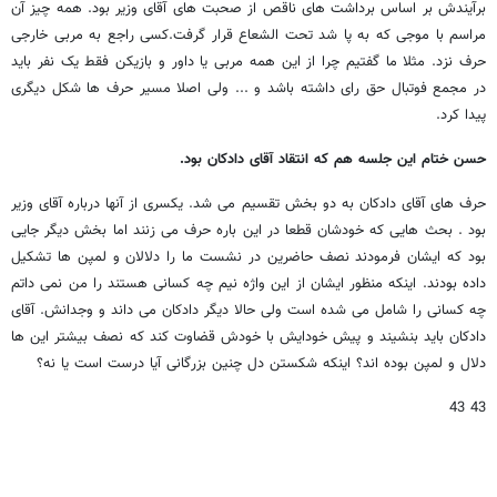
برآیندش بر اساس برداشت های ناقص از صحبت های آقای وزیر بود. همه چیز آن
مراسم با موجی که به پا شد تحت الشعاع قرار گرفت.کسی راجع به مربی خارجی
حرف نزد. مثلا ما گفتیم چرا از این همه مربی یا داور و بازیکن فقط یک نفر باید
در مجمع فوتبال حق رای داشته باشد و ... ولی اصلا مسیر حرف ها شکل دیگری
پیدا کرد.
حسن ختام این جلسه هم که انتقاد آقای دادکان بود.
حرف های آقای دادکان به دو بخش تقسیم می شد. یکسری از آنها درباره آقای وزیر
بود . بحث هایی که خودشان قطعا در این باره حرف می زنند اما بخش دیگر جایی
بود که ایشان فرمودند نصف حاضرین در نشست ما را دلالان و لمپن ها تشکیل
داده بودند. اینکه منظور ایشان از این واژه نیم چه کسانی هستند را من نمی داتم
چه کسانی را شامل می شده است ولی حالا دیگر دادکان می داند و وجدانش. آقای
دادکان باید بنشیند و پیش خودایش با خودش قضاوت کند که نصف بیشتر این ها
دلال و لمپن بوده اند؟ اینکه شکستن دل چنین بزرگانی آیا درست است یا نه؟
43 43