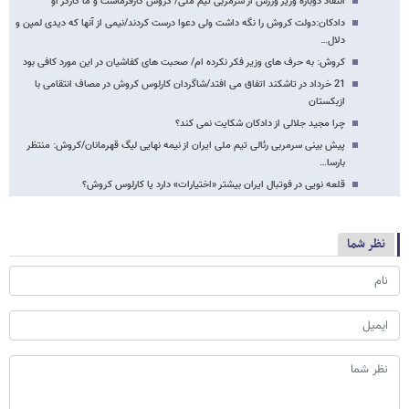
انتقاد دوباره وزیر ورزش از سرمربی تیم ملی/ کروش کارفرماست و ما کارگر او
دادکان:دولت کروش را نگه داشت ولی دعوا درست کردند/نیمی از آنها که دیدی لمپن و
دلال…
کروش: به حرف های وزیر فکر نکرده ام/ صحبت های کفاشیان در این مورد کافی بود
21 خرداد در تاشکند اتفاق می افتد/شاگردان کارلوس کروش در مصاف انتقامی با
ازبکستان
چرا مجید جلالی از دادکان شکایت نمی کند؟
پیش بینی سرمربی رئالی تیم ملی ایران از نیمه نهایی لیگ قهرمانان/کروش: منتظر
بارسا…
قلعه نویی در فوتبال ایران بیشتر «اختیارات» دارد یا کارلوس کروش؟
نظر شما