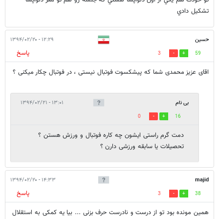
تو خودت هم يكي از اون دلواپسا هستي كه جلسه رو هم تو مقر دلواپسا
تشكيل دادي
حسین
۱۲:۲۹ - ۱۳۹۴/۰۲/۲۰
پاسخ
3
59
اقای عزیز محمدی شما که پیشکسوت فوتبال نیستی ، در فوتبال چکار میکنی ؟
بی نام
۱۳:۰۱ - ۱۳۹۴/۰۲/۲۱
0
16
دمت گرم راستی ایشون چه کاره فوتبال و ورزش هستن ؟
تحصیلات یا سابقه ورزشی دارن ؟
۱۴:۳۳ - ۱۳۹۴/۰۲/۲۰
majid
پاسخ
3
38
همین مونده بود تو از درست و نادرست حرف بزنی ... بیا یه کمکی به استقلال