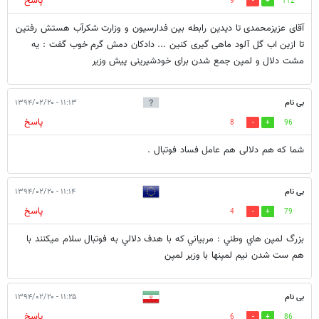
پاسخ
9
112
آقای عزیزمحمدی تا دیدین رابطه بین فدارسیون و وزارت شکرآب هستش رفتین
تا ازین اب گل آلود ماهی گیری کنین ... دادکان دمش گرم خوب گفت : یه
مشت دلال و لمپن جمع شدن برای خودشیرینی پیش وزیر
بی نام
۱۱:۱۳ - ۱۳۹۴/۰۲/۲۰
پاسخ
8
96
شما که هم دلالی هم عامل فساد فوتبال .
بی نام
۱۱:۱۴ - ۱۳۹۴/۰۲/۲۰
پاسخ
4
79
بزرگ لمپن هاي وطني : مربياني كه با هدف دلالي به فوتبال سلام ميكنند با
هم ست شدن نيم لمپنها با وزير لمپن
بی نام
۱۱:۲۵ - ۱۳۹۴/۰۲/۲۰
پاسخ
6
86