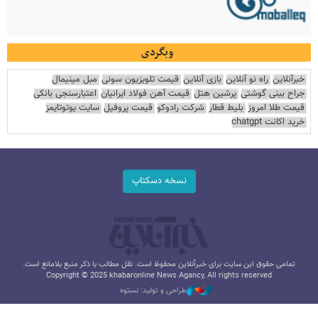
وبگردی
خبرآنلاین
راه نو آنلاین
بازی آنلاین
قیمت تلویزیون سونی
مبل مینیمال
جراح بینی گوشتی
پرشین هتل
قیمت آهن فولاد ایرانیان
اعتبارسنجی بانکی
قیمت طلا امروز
بلیط قطار
شرکت رادوکو
قیمت پروفیل
سایت یوتوتایمز
خرید اکانت chatgpt
نسخه دسکتاپ
تمامی حقوق این سایت برای خبرآنلاین محفوظ است. نقل مطالب با ذکر منبع بلامانع است.
Copyright © 2025 khabaronline News Agancy, All rights reserved
طراحی و تولید: نستوه