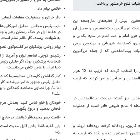
متناقض به خارج از کشور در بحران‌های
خاتمی پیام داد
باقر خرازی و مسئولیت مقامات قضایی
ین پیش از خطبه‌های نمازجمعه این
نایب رئیس مجلس: تحلیل آمریکایی‌ها ا
ملیات غرور‌آفرین بیت‌المقدس و سمبل آن
در هفته اول در جنگ رمضان رهبر و جم
لمقدس فرزندان عزیز امام و امت امام در سایه یکدلی و
به شهادت برسند، کار نظام تمام است.
ری، کمیته‌ها، شهربانی و مهندسی رزمی
پیام روشن پزشکیان در گفت‌وگوی تص
یات بیت‌المقدس که از جمله بزرگترین
رشیدی کوچی: تفاهم ایران و آمریکا از
شجاعانه پزشکیان بود/ اگر جلیلی رئیس
دنیا ایران را عامل تنش می‌دانست
وی افزود: فرزندان دلبند امام در آن مقطع و عملیات بیت‌المقدس جغرافیایی را انتخاب کردند که قریب به 12 هزار
کنار گذاشتن کارمندان صداوسیما که در
المقدس را طراحی و اجرا کردند که قریب
مقابل رئیس جمهور حاضر می‌شدند کا
اما.../ چرا تصاویر مصاحبه کنندگان با 
نشد؟
قدس نیز گفت: عملیات بیت‌المقدس در
خودتان را خلع لباس کنید، بعدش هرچ
منطقه‌ای بین اهواز، خرمشهر و بصره قرار دارد و دشمن آن منطقه را به واسطه 4 مانع طبیعی قادر است از عملیات
فحش بدهید و دروغ بگویید
اقامت پسر محمدباقر ذوالقدر در خارج ا
رودخانه کارون، رودخانه کرخه، رودخانه اروند و
ولی فقیه فقط وقتی قابل تبعیت است ک
بزند
قدس بود و دشمن با استقرار عده و عُده که قریب به