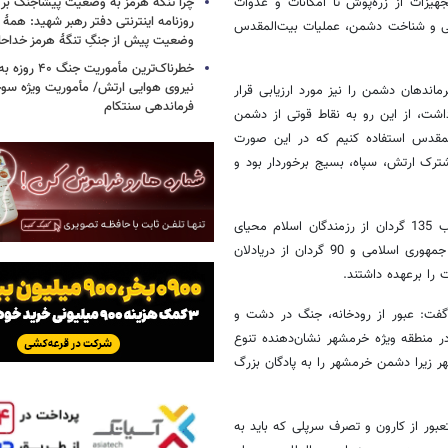
یزات از زره‌پوش تا امکانات و عدوات
چرا تنگه هرمز به وضعیت پیشاجنگ بر
روزنامه اینترنتی دفتر رهبر شهید: همۀ دن
لاعاتی و شناخت دشمن، عملیات بیت‌المقدس
وضعیت پیش از جنگِ تنگۀ هرمز خداحا
خطرناک‌ترین مأمو
اندهان دشمن را نیز مورد ارزیابی قرار
فرماندهی سنتکام
اشت، از این رو به نقاط قوتی از دشمن
المقدس استفاده کنیم که در این صورت
ه‌ای که از 4 قرارگاه عمل کننده مشترک ارتش، سپاه، بسیج برخوردار بود و
جانشین رئیس سازمان بسیج مستضعفین با بیان اینکه در این عملیات قریب 135 گردان از رزمندگان اسلام محیای
انجام رسالت و تکلیف خود بودند تصریح کرد: قریب به 45 گردان از ارتش جمهوری اسلامی و 90 گردان از دریادلان
 گفت: عبور از رودخانه، جنگ در دشت و
 منطقه ویژه خرمشهر نشان‌دهنده تنوع
 زیرا دشمن خرمشهر را به پادگان بزرگ
لمقدس به 3 مرحله اشاره کرد و گفتعبور از کارون و تصرف سرپلی که باید به