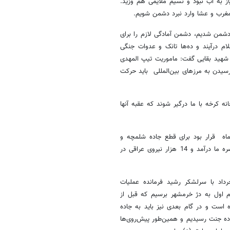
ز به آب نبود و نسیم ملایمی هم وزید.
ز مغرب و عشا وارد نبرد دشمن شویم.
دشمن شدیم، دشمن آمادگی لازم را برای
ه 1500 نفر به اسارت سپاه اسلام درآیند و ده‌ها تانک و عدوات جنگی
 شهید بقایی گفت: ماموریت تیپ المهدی
رسیدن به مرزهای بین‌المللی باید حرکت
ه کرخه با ما درگیر شوند که عقبه آنها
یات 31 اردیبهشت‌ماه نیز گفت: در 31 اردیبهشت‌ماه قرار بود برای قطع جاده شلمچه و
خرمشهر فاصله‌ای را ایجاد کنیم که وقتی به جاده رسیدیم خرمشهر به محاصره ما درآمد و 14 هزار نیروی عراقی در
اد با سرلشکر رشید فرمانده عملیات
م اول به دژ خرمشهر برسیم که قبل از
 است و در گام بعدی نیز باید به جاده
ده جنت رسیدیم و همین‌طور پیش‌روی‌ها