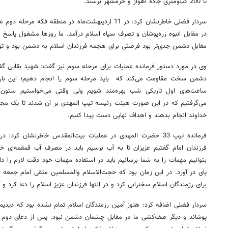
تا 200 کیلومتری جاده اهواز و خرمشهر برسند.
در مقابل انبوه زره‌پوشان و تصرف سپاه اسلام درآمد. ما روزها مشغول پاسخ 
مقابل دشمن جدی‌تر بود فرصتی برای هجمه فرزندان اسلام به دشمن بود و تو
وی در مورد دستور فرمانده عملیات برای مرحله سوم نیز گفت: شهید بقایی گف
دشمن سخت مقاومت می‌کند که باید مرحله سوم را انجام دهیم؛ این بار ب
ساعت‌های اول تاریکی شب بهره‌مند شویم ولی وقتی می‌خواستیم ستون
می‌گرفتیم که در این صورت هیئت رئیسه تیپ المهدی بر آن شدند تا یک مجا
خداوند انجام بدهند و اهداف نهایی دست پیدا کنیم.
فرزندان امام گفتیم عزیزان تا به آب برسیم باید در مصرف آب قمقمه‌ای خ
بتوانیم مهمات را به شما برسانیم باید در استفاده مهمات خود دقت لازم را د
پای در آورد. در این زمان بود که حجت‌الاسلام والمسلمین متقی امام جمعه
برای رزمندگان اسلام سخنرانی کرد و در انتها فرزندان عزیز اسلام را دعا کرد و آ
سردار فضلی اضافه کرد: هنوز آمین رزمندگان اسلام تمام نشده بود که دیدیم
پوشاند و دیگر صف‌کشی ما در مقابل چشمان دشمن نبود. پس از دعای دوم ح