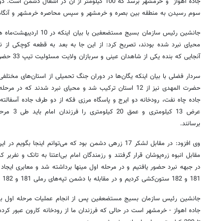
جاده اهواز و خرمشهر برسد که 100 کیلومتر از آن در اشغ
سوم رسیدن به منطقه بین بصره و خرمشهر و سپس محاصره خرمشهر و آنگاه
جانشین رئیس سازمان بسیج مستضع
محیای نبرد شده بودند، تصریح کرد: از این جا به بعد به قطعه کوچکی از نبر
آنجایی که بنده یکی از شاهدان عینی و سربازان ولایت مسئولیت تیپ 33 حضرت المهدی را عهده‌دار بودم.
حضرت المهدی نیز از 12 استان ترکیب شد و محیای نبرد شدند ک
جاده چاه نفت، رودخانه دو ایرج و پاسگاه مرزی فکه از دو طرف جاده آسفالت
عرض 13 کیلو
برسانند.
وی افزود: در مقابل لشکر 17 زرهی دشمن بود که می‌توانم این
مقابل انبوه زره‌پوشان قرار گرفتند و رزمندگان امام بی‌اعتنا به تانک و نفربر 
در جبهه نبرد حضور یافتیم و در مرحله اول مینها برداشته شد و معابری ایجاد
181 و 182 ستون‌کشی کردیم و در مقابله با دشمن تپه‌های رملی 181 و 182 به تصرف ما در آمد.
جانشین رئیس سازمان بسیج مستضعفین پس از انجام عملیات مرحله اول ب