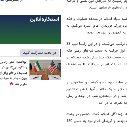
ال دشمن است. دوم رسیدن به مرزهای بین‌المللی و مرحله
 آزادسازی خرمشهر است.
فین با بیان اینکه در 10 اردیبهشت‌ماه همه سپاه اسلام در منطقه عملیات و فکه
د بزرگ فرزندان امام اشاره می‌کنم، به
سردار فضلی با بیان اینکه یگان‌ها در دوران جنگ تحمیلی از استان‌های مختلفی ترکیب می‌شدند و در این راستا تیپ 33
ه در مرحله اول حرکت به سمت تپه‌های رملی فکه
در بحث مشارکت کنید
ه به سمت فکه پیش‌بینی شده بود که در
ابوالفتح: حتی زمانی 
متری و عمق 20 کیلومتری را فرزندان امام باید طی 3 مرحله عملیات انجام می‌دادند تا به اهداف
مذاکره نمی‌کنیم، در 
هستیم/ برجام برای ای
چون برجام به سود ایرا
جا بگویم در این عملیات پوست و گوشت و استخوان در
خارج شد
که حتی ما یک دانه از آنها را هم نداشتیم
 شد و در نیمه‌های شب در تپه‌های رملی
ه رزمندگان اسلام گفت: دشمن در پشت
جاده اهواز - خرمشهر است در حالی که فرزندان ما از رودخانه کارون عبور کرده بودند و فرزندان امام باید به مسیر 180