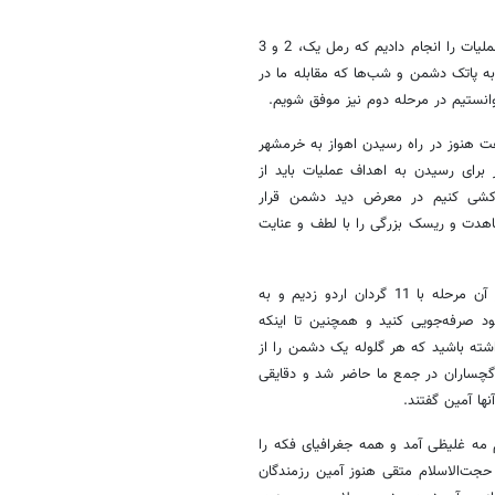
سردار فضلی خاطرنشان کرد: در 11 اردیبهشت‌ماه در منطقه فکه مرحله دوم عملیات را انجام دادیم که رمل یک، 2 و 3
به پاتک دشمن و شب‌ها که مقابله ما در
انستیم در مرحله دوم نیز موفق شویم.
ت هنوز در راه رسیدن اهواز به خرمشهر
رای رسیدن به اهداف عملیات باید از
‌کشی کنیم در معرض دید دشمن قرار
هدت و ریسک بزرگی را با لطف و عنایت
فرمانده تیپ 33 حضرت المهدی در عملیات بیت‌المقدس خاطرنشان کرد: در آن مرحله با 11 گردان اردو زدیم و به
ود صرفه‌جویی کنید و همچنین تا اینکه
اشته باشید که هر گلوله یک دشمن را از
 گچساران در جمع ما حاضر شد و دقایقی
نها آمین گفتند.
 مه غلیظی آمد و همه جغرافیای فکه را
جت‌الاسلام متقی هنوز آمین رزمندگان