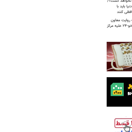
 نخواهد گشت؟/
یا باید با
فظی کنند
ریت جنگ ۴۰ روزه به روایت معاون
نیروی هوایی ارتش/ مأموریت ویژه سوخو-۲۴ علیه مرکز