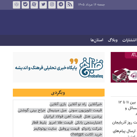
جمعه ۱۶ مرداد ۱۴۰۵
انتشارات
وبلاگ
استان‌ها
وبگردی
محمودزاده: نمره مجلس دوازهم از ۲۰، بین ۱۱ تا ۱۲
خبرآنلاین
راه نو آنلاین
بازی آنلاین
سائل و
قیمت تلویزیون سونی
مبل مینیمال
جراح بینی گوشتی
پرشین هتل
قیمت آهن فولاد ایرانیان
اعتبارسنجی بانکی
قیمت طلا امروز
بلیط قطار
 روز آذربایجان
شرکت رادوکو
قیمت پروفیل
سایت یوتوتایمز
رسال پیام‌های
خرید اکانت chatgpt