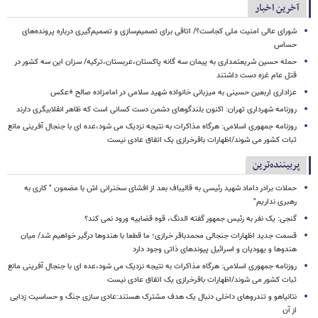
آخرین اخبار
شورای عالی امنیت ملی کجاست؟/ اتاقی برای تصمیم‌سازی و تصمیم‌گیری درباره پرونده‌های
حساس
حمله حسین شریعتمداری به پیمان سه گانه پاکستان،عربستان،ترکیه/ سزان این سه کشور در
قتل عام غزه دست داشتند
عزاداری اربعین حسینی به میزبانی خانواده شهید سلامی در امامزاده صالح +عکس
روزنامه شهرداری تهران: اکنون بلندگوهای دشمن دست کسانی است که ظاهر انقلابیگری دارند
روزنامه جمهوری اسلامی: هرگاه مذاکرات به نتیجه نزدیک می شود،عده ای با جنجال آفرینی مانع
ثبات کشور می شوند/اظهارات باقرخرازی یک اتفاق عادی نیست
پربیننده‌ترین
حملات برادر داماد شهید رئیسی به قالیباف بعد از افشای سخنرانی اش با مضمون " کاری به
رهبری نداریم"
گنجی: یک نفر به رئیس جمهور گفته الدنگ، قوه قضاییه ورود نمی کند؟
قسمت جدید اظهارات جنجالی محمدباقر خرازی؛ ما قطعا با هندوها درگیر خواهیم شد/ میان
هندوها و یهودیان و اسرائیل پیوندهای ذاتی وجود دارد
روزنامه جمهوری اسلامی: هرگاه مذاکرات به نتیجه نزدیک می شود،عده ای با جنجال آفرینی مانع
ثبات کشور می شوند/اظهارات باقرخرازی یک اتفاق عادی نیست
نتانیاهو و تندروهای داخلی دنبال یک هدف مشترک هستند:عادی سازی جنگ و حساسیت زدایی
از آن