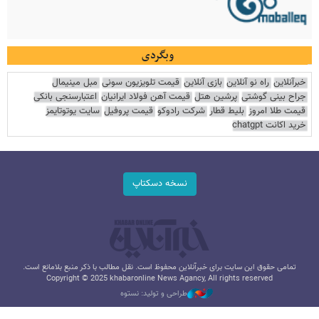
وبگردی
خبرآنلاین
راه نو آنلاین
بازی آنلاین
قیمت تلویزیون سونی
مبل مینیمال
جراح بینی گوشتی
پرشین هتل
قیمت آهن فولاد ایرانیان
اعتبارسنجی بانکی
قیمت طلا امروز
بلیط قطار
شرکت رادوکو
قیمت پروفیل
سایت یوتوتایمز
خرید اکانت chatgpt
نسخه دسکتاپ
تمامی حقوق این سایت برای خبرآنلاین محفوظ است. نقل مطالب با ذکر منبع بلامانع است.
Copyright © 2025 khabaronline News Agancy, All rights reserved
طراحی و تولید: نستوه