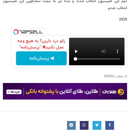
دوم این کمیسیون انتخاب شدند و بنده نیز به سمت سخنگویی این کمیسیون
انتخاب شدم.
2929
زانو درد دارین؟ به هیچ وجه
عمل نکنید❌ "پرسش‌نامه"
◀ پرسش‌نامه
کد مطلب
420052