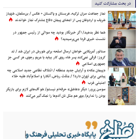
در بحث مشارکت کنید
نماز جماعت سران ترکیه، عربستان و پاکستان + عکس / بن‌سلمان، شهباز
شریف و اردوغان پس از امضای پیمان دفاع مشترک نماز خواندند
شما نظر بدهید/ اگر خبرنگار بودید چه سوالی از رئیس جمهور در
نشست خبری فردا می‌پرسیدید؟
سناتور آمریکایی خواهان ارسال اسلحه برای شورش در ایران شد / تد
کروز: فرقی نمی‌کند پسر شاه روی کار بیاید یا مریم رجوی، هر کسی جز
جمهوری اسلامی
«پیمان مکه» و آرایش جدید منطقه / ائتلاف نظامی جدید اسلامی چه
پیامی برای تهران دارد؟ / مثلث ریاض، آنکارا و اسلام‌آباد علیه خلاء
امنیتی غرب
سوسن پرور: دیگر «عاشق» حرفه‌ام نیستم/ شو آف‌های لازم برای بازیگر
بودن را ندارم/ مِهر هم مثل نان آدم‌ها را نمک‌گیر می‌کند