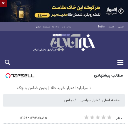
×
فارسی
العربية
English
تماس با ما
درباره ما
تبلیغات
آرشیو
شنبه ۱۷ مرداد ۱۴۰۵
مطالب پیشنهادی
۱ میلیارد اعتبار خرید طلا | بدون ضامن و چک
صفحه اصلی
اخبار سیاسی
مجلس
۵ خرداد ۱۳۹۴ - ۱۲:۵۹
۰ نفر