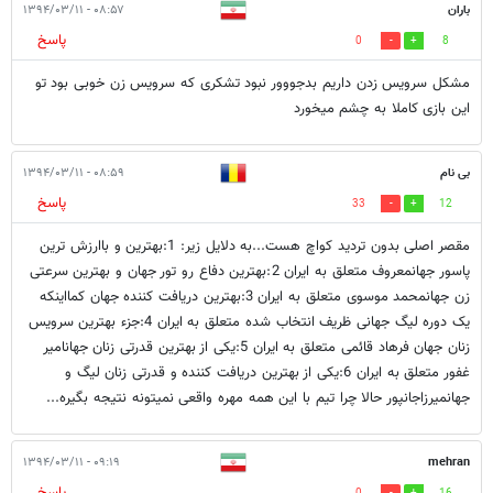
باران
۰۸:۵۷ - ۱۳۹۴/۰۳/۱۱
پاسخ
0
8
مشکل سرویس زدن داریم بدجووور نبود تشکری که سرویس زن خوبی بود تو
این بازی کاملا به چشم میخورد
بی نام
۰۸:۵۹ - ۱۳۹۴/۰۳/۱۱
پاسخ
33
12
مقصر اصلی بدون تردید کواچ هست...به دلایل زیر: 1:بهترین و باارزش ترین
پاسور جهانمعروف متعلق به ایران 2:بهترین دفاع رو تور جهان و بهترین سرعتی
زن جهانمحمد موسوی متعلق به ایران 3:بهترین دریافت کننده جهان کمااینکه
یک دوره لیگ جهانی ظریف انتخاب شده متعلق به ایران 4:جزء بهترین سرویس
زنان جهان فرهاد قائمی متعلق به ایران 5:یکی از بهترین قدرتی زنان جهانامیر
غفور متعلق به ایران 6:یکی از بهترین دریافت کننده و قدرتی زنان لیگ و
جهانمیرزاجانپور حالا چرا تیم با این همه مهره واقعی نمیتونه نتیجه بگیره...
۰۹:۱۹ - ۱۳۹۴/۰۳/۱۱
mehran
پاسخ