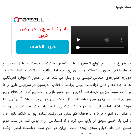
ست دوم:
این فشارسنج و نخری ضرر
کردی!
خرید باتخفیف
در شروع ست دوم کواچ تیمش را با دو تغییر به ترکیب فرستاد ، عادل غلامی و
فرهاد قائمی بیرون نشستند و عبادی پور و سامان فائزی به ترکیب اضافه شدند.
دوباره امتیازهای ابتدایی تنیسی رد و بدل می شد اما از امتیاز 4 دوباره آمریکایی
ها با چند دفاع عالی توانستند پیش بیفتند . خطای اندرسون در سرویس بازی را 5
بر 4 به سود میزبان کرد.آبشار قدرتی امیر غفور بازی را مساوی کرد. در دفاع روی
تور بچه ها همچنان نمی توانستند مثل ست اول در برابر ضربات آمریکایی ها
موفق باشند اما در این ست در حملات ترکیبی ، تیم راحت تر به امتیاز می رسید
. امتیاز دو تیم 7 بر 6 و با فاصله کم پیش می رفت. عبادی پور بر خلاف بازی اول
، این بار خیلی موفق تر بازی می کرد و 3 امتیازش از 7 پوئن تیم در ست دوم
نشان می داد خیلی موفق بوده است. ایران در این ست توانست اولین وقت