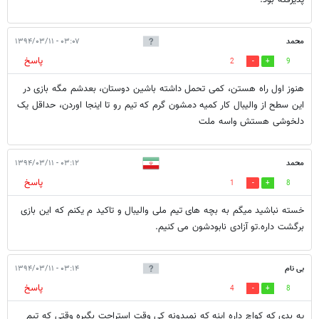
محمد
۰۳:۰۷ - ۱۳۹۴/۰۳/۱۱
پاسخ
2
9
هنوز اول راه هستن، کمی تحمل داشته باشین دوستان، بعدشم مگه بازی در
این سطح از والیبال کار کمیه دمشون گرم که تیم رو تا اینجا اوردن، حداقل یک
دلخوشی هستش واسه ملت
محمد
۰۳:۱۲ - ۱۳۹۴/۰۳/۱۱
پاسخ
1
8
خسته نباشید میگم به بچه های تیم ملی والیبال و تاکید م یکنم که این بازی
برگشت داره.تو آزادی نابودشون می کنیم.
بی نام
۰۳:۱۴ - ۱۳۹۴/۰۳/۱۱
پاسخ
4
8
یه بدی که کواچ داره اینه که نمیدونه کی وقت استراحت بگیره وقتی که تیم