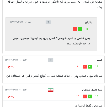
تجربه ش کمه... به امید روزی که بازیکن درشت و جون دار به والیبال اضافه
بشه...
یاقیش
۰۱:۵۱ - ۱۳۹۴/۰۳/۱۱
1
15
پس قائمی و غفور هویجن؟ اصن بازی رو دیدی؟ موسوی امروز
در حد خودشم نبود
الیاس
۰۱:۵۳ - ۱۳۹۴/۰۳/۱۱
پاسخ
6
11
میرزاجانپور , عبادی پور ... نقاط ضعف تیم ... کواچ کمتر از این ها استفاده کن
سید دانیال طباطبایی
۰۱:۵۳ - ۱۳۹۴/۰۳/۱۱
پاسخ
10
15
سرمربی فقط اناستازی