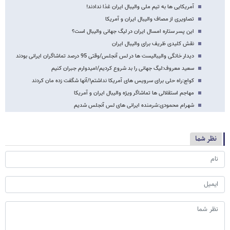
آمریکایی ها به تیم ملی والیبال ایران غذا ندادند!
تصاویری از مصاف والیبال ایران و آمریکا
این پسر ستاره امسال ایران در لیگ جهانی والیبال است؟
نقش کلیدی ظریف برای والیبال ایران
دیدار خانگی والیبالیست ها در لس آنجلس/وقتی 95 درصد تماشاگران ایرانی بودند
سعید معروف:لیگ جهانی را بد شروع کردیم/امیدوارم جبران کنیم
کواچ:راه حلی برای سرویس های آمریکا نداشتم!/آنها شگفت زده مان کردند
مهاجم استقلالی ها تماشاگر ویژه والیبال ایران و آمریکا
شهرام محمودی:شرمنده ایرانی های لس آنجلس شدیم
نظر شما