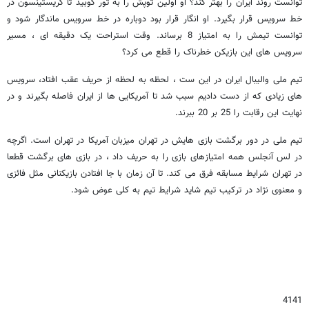
توانست روند ایران را بهتر کند؟ او اولین توپش را به تور کوبید تا کریستینسون در
خط سرویس قرار بگیرد. او انگار قرار بود دوباره در خط سرویس ماندگار شود و
توانست تیمش را به امتیاز 8 برساند. وقت استراحت یک دقیقه ای ، مسیر
سرویس های این بازیکن خطرناک را قطع می کرد؟
تیم ملی والیبال ایران در این ست ، لحظه به لحظه از حریف عقب افتاد، سرویس
های زیادی که از دست دادیم سبب شد تا آمریکایی ها از ایران فاصله بگیرند و در
نهایت این رقابت را 25 بر 20 ببرند.
تیم ملی در دور برگشت بازی هایش در تهران میزبان آمریکا در تهران است. اگرچه
در لس آنجلس همه امتیازهای بازی را به حریف داد ، در بازی های برگشت قطعا
در تهران شرایط مسابقه فرق می کند. تا آن زمان با جا افتادن بازیکنانی مثل فائزی
و معنوی نژاد در ترکیب تیم شاید شرایط تیم به کلی عوض شود.
4141