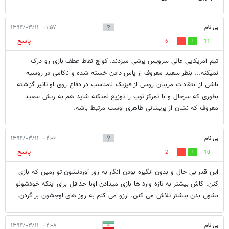
بی نام
۰۱:۵۷ - ۱۳۹۴/۰۳/۱۱
پاسخ
6
11
تیم آمریکایی عالی سرویس پرشی میزدند. کواچ نقاط عطف بازی رو درک
نمیکنه... بنظر سعید معروف از پاس دادن خسته شده و ناکامی در روسیه
ناشی از انتقادات مربیان روس از فیزیک نامناسب در دفاع روی او تاثیر گزاشته
بطوری که سرحال و با تمرکز توپ را توزیع نمیکنه شاید هم به ریش سعید
معروف که نشان از پریشانی ظاهری اوست مرتبط باشه.
بی نام
۰۲:۰۶ - ۱۳۹۴/۰۳/۱۱
پاسخ
2
10
این قدر بی حال و بدون انگیزه بودن انگار به زور آوردنشون تو زمین که بازی
کنن. کاش بیشتر به تازه وارد ها بازی میدادن اونا حداقل برای اینکه خودشونو
نشون بدن بیشتر تلاش می کنن. ارزو می کنم به روز های اوجشون بر گردن.
بی نام
۰۲:۰۸ - ۱۳۹۴/۰۳/۱۱