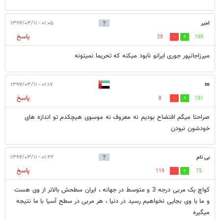
امير
۰۱:۰۵ - ۱۳۹۴/۰۳/۱۱
پاسخ
20
109
ميرزاجانپور جوری ایرانو نابود میکنه که تحريما نمیتونه
۰۱:۱۷ - ۱۳۹۴/۰۳/۱۱
m
پاسخ
8
101
صراحتا میگم افتضاح بودیم نه معروف نه موسوی هیچکدم تو اندازه های
خودشون نبودن
بی نام
۰۱:۲۲ - ۱۳۹۴/۰۳/۱۱
پاسخ
119
75
کواچ یک مربی درجه 3 و متوسط در جهانه ، ایران سطحش بالاتر از وی هست
و ما با وی بجایی نخواهیم رسید در دنیا ، هر مربی در سطح آسیا با ما نتیجه
میگیره