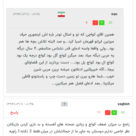
۰۹:۲۸ - ۱۳۹۴/۰۳/۱۱
iran
4
20
همین اقای کواچی که تو و امثال تودر باره اش اینجوری حرف
میزنین ایرانو قهرمان اسیا کرد...و صد البته تلاش بچه ها هم
بود...ولی واقعا واسه ادمای قدر نشناس متاسفم..۴ سال دیگه
یه مربی دیگه میاد بعد میگن کواچ گل بود کواچ درجه یک بود
کواچ ال بود کواچ بل بود.... دست بردارید از این قضاوتای
بیجا...اگه خیییللیی ادعاتون میشه برین مربی شین
خوب...شما هارو ببرن تو زمین دست چپ و راستتونو قاطی
میکنینا...بعد ادعای فضل هم میکنین...
۰۱:۳۵ - ۱۳۹۴/۰۳/۱۱
yaghish
پاسخ
11
60
راجع ب میزان ضعف کواچ و زیادی صحنه های آهسته و بد بازی کردن بازیکنان
نظر خاصی ندارم.دوستان به جای ما از خجالتشان در میان.فقط 2 نکته:1.زاویه