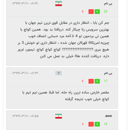
بی نام
۰۶:۲۶ - ۱۳۹۴/۰۳/۱۱
6
25
جم کن بابا ، انتظار داری در مقابل قوی ترین تیم جهان با
بهترین سرویس زنا چیکار کنه. دریافتا بد بود. همین کواچ با
همین تی بردمون تو 4 تا.آخه مرد حسابی انصاف خوب
چیزیه.امریکاااا قهرااان جهان شده ، انتظار داری تو خونش 3 بر
هیچ ببری ؟؟؟؟؟؟؟؟؟؟؟؟؟؟؟؟؟؟ کواچ کواچ کواچ. تیمون غرور
داره. دریافت کننده هااا خیلی بد عمل می کنن
بی نام
۰۶:۲۹ - ۱۳۹۴/۰۳/۱۱
6
17
مقصر خارجی ساده ترین راه حله. اما قبلا همین تیم تیم با
کواچ خیلی خوب نتیجه گرفته
۰۶:۵۵ - ۱۳۹۴/۰۳/۱۱
amir
5
15