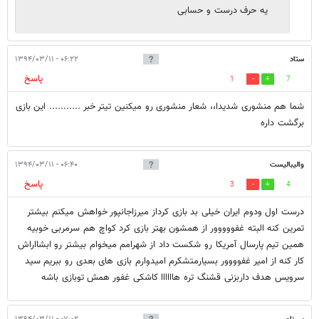
یه حرف درست و حسابی
ستاد
۰۶:۲۲ - ۱۳۹۴/۰۳/۱۱
پاسخ
1
7
شما هم منشوری شدیدا،، شعار منشوری رو میکنین تیتر خبر ........... این بازی
برگشت داره
والیبالیست
۰۶:۴۰ - ۱۳۹۴/۰۳/۱۱
پاسخ
3
4
درست اول ودوم ایران خیلی بد بازی کرداز میرزاجانپور خواهش میکنم بیشتر
تمرین کنه البته غفووووور از همشون بهتر بازی کرد کواچ هم سرمربی خوبیه
همین تیم پارسال آمریکا رو شکست داد از شهرامم میخوام بیشتر رو ابشااراش
کار کنه از امیر غفوووور بسیارمتشکرم امیدوارم بازی های بعدی رو ببریم سید
سرویس هدف داربزنی قشنگ تره هاااااا کاشکی غفور همش توبازی باشه