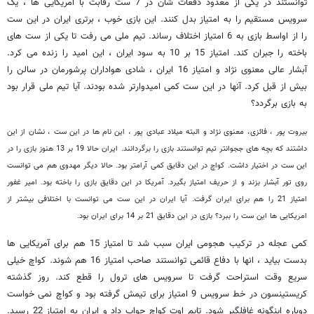
توانستند در یکی از معدود دفعات شان در 7 ست رقابت با آمریکایی ها ، یک
سرویس مستقیم را به امتیاز بدل کنند. این بازی خوب ، برتری ایران در این ست
را از اواسط بازی به 6 امتیاز اختلاف رساند. تیم ملی می رفت تا یکی از ست های
باخته را جبران کند. امتیاز 15 بر 10 به سود ایران ، این امید را زنده می کرد.
آبشار عالی معنوی نژاد و امتیاز 16 ایران ، شادی هواداران پرشورمان در سالن را
بیش از قبل کرد. آنها در این ست کمی امیدوارتر شده بودند. آیا تیم ملی قرار بود
به بازی برگردد؟
بیروت پور ، فائزی، معنوی نژاد و البته میلاد عبادی پور ، این نام ها در این ست ، نشان از این
داشتند که بچه های ججوانتر تیم توانستند بازی را برگردانند. ایران حالا 19 بر 13 هنوز بازی را در
این ست در اختیار داشت. کواچ در این دقایق کمی آرامتر بود. حالا دیگر مهدوی هم می توانست
روی تور آبشار بزند و از حریف امتیاز بگیرد. آمریکا در این دقایق بازی را باخته بود. امیر غفور
امتیاز 21 را هم برای ایران گرفت. آیا ایران در این ست می توانست با اختلافی بیشتر از
امریکایی ها این ست را ببرد؟ بازی در این دقایق 21 بر 14 برای ایران بود.
کمی عجله در ترکیب هجومی ایران سبب شد تا امتیاز 15 هم برای آمریکایی ها
بدست بیاید ، انها با دفاع قائمی توانستند صاحب امتیاز 16 هم شوند. کواچ خیلی
سریع وقت استراحت گرفت تا سرویس های ترول را قطع کند. روز گذشته
کریستینسون در خط سرویس 9 امتیاز برای تیمش گرفته بود و کواچ نمی خواست
دوباره اینگونه غافلگیر شود. تایم اوت کواچ جواب داد و ایران به امتیاز 22 رسید.