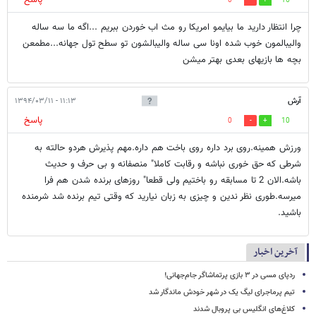
0
16
چرا انتظار دارید ما بیایمو امریکا رو مث اب خوردن ببریم ...اگه ما سه ساله
والیبالمون خوب شده اونا سی ساله والیبالشون تو سطح تول جهانه...مطمعن
بچه ها بازیهای بعدی بهتر میشن
آرش
۱۱:۱۳ - ۱۳۹۴/۰۳/۱۱
پاسخ
0
10
ورزش همینه.روی برد داره روی باخت هم داره.مهم پذیرش هردو حالته به
شرطی که حق خوری نباشه و رقابت کاملا" منصفانه و بی حرف و حدیث
باشه.الان 2 تا مسابقه رو باختیم ولی قطعا" روزهای برنده شدن هم فرا
میرسه.طوری نظر ندین و چیزی به زبان نیارید که وقتی تیم برنده شد شرمنده
باشید.
آخرین اخبار
ردپای مسی در ۳ بازی پرتماشاگر جام‌جهانی!
تیم پرماجرای لیگ یک در شهر خودش ماندگار شد
کلاغ‌های انگلیس بی پروبال شدند