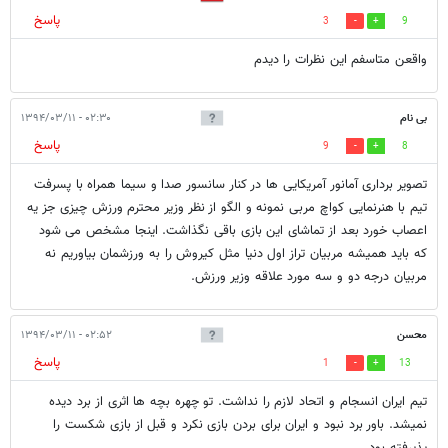
پاسخ
3
9
واقعن متاسفم این نظرات را دیدم
بی نام
۰۲:۳۰ - ۱۳۹۴/۰۳/۱۱
پاسخ
9
8
تصویر برداری آمانور آمریکایی ها در کنار سانسور صدا و سیما همراه با پسرفت
تیم با هنرنمایی کواچ مربی نمونه و الگو از نظر وزیر محترم ورزش چیزی جز یه
اعصاب خورد بعد از تماشای این بازی باقی نگذاشت. اینجا مشخص می شود
که باید همیشه مربیان تراز اول دنیا مثل کیروش را به ورزشمان بیاوریم نه
مربیان درجه دو و سه مورد علاقه وزیر ورزش.
محسن
۰۲:۵۲ - ۱۳۹۴/۰۳/۱۱
پاسخ
1
13
تیم ایران انسجام و اتحاد لازم را نداشت. تو چهره بچه ها اثری از برد دیده
نمیشد. باور برد نبود و ایران برای بردن بازی نکرد و قبل از بازی شکست را
پذیرفته بود.