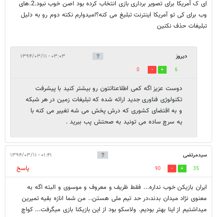
ای ک آمریکا برای تصویر برداری بازی انتخاب کرده بود اصن خوب نبود.2.های
وب برای کی تو آمریکا اینترنت تبلیغ می کنه؟امیدوارم نکته دوم رو به دلیل
تبلیغات حذف نکنین
دیروز
۰۳:۰۳ - ۱۳۹۴/۰۳/۱۱
0
6
دوست عزیز اگه کمی اطلاعتاتتون رو بیشتر کنید با پیشرفت
تکنولوژی فناوری جدید ارائه شده که تبلیغات زمین در هر شبکه
و به اقتضای کشوری که درش پخش می شه تغییر می کنه با
یه سرچ ساده می تونید به صحتش پب ببرید .
سیدمرتضی
۰۱:۴۱ - ۱۳۹۴/۰۳/۱۱
پاسخ
90
35
ایران بازیکن خوب نداره... فقط ظریف و معروف و موسوی و البته اگه به
معنوی نژاد میدان بدند،در حد تیم ملی هستن.. من شما انازه بقیه تمیرین
میداشتیم از اینا بهتر بودیم. ولاسکو بود از این بازیکنا بازی میگرفت... کواچ