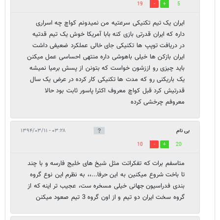
19
5
ایران یک تیم تکنیکی سرعتیه من نمیدونم کواچ چه اسراری
داره که ایران قدرتی بازی کنه بابا آمریکا خوش یک تیم قدتیه
در دریافت توپپ ها تکنیکی جای خالی عملکرد ضعیفی داشت
ایران بازکن ها خیلی باهوشی داره منتهی احساسی عمل میکنن
باید چیزی رو اززشون خواست که بتونن از پسش برمیا نمیشه
یک باریکنی رو که مدت ها تکنیکی کار کرده در عرض یک سال
قدرتیش کرد قبل کواچ معروف اکثرا پاسور ثابت بود حالا
معروفم چرخشی کرده
بی نام
۰۳:۲۸ - ۱۳۹۴/۰۳/۱۱
10
20
متاسفم برات که تفکراتت مثل شیخ های خلیج فارسه و با چند
تا باخت شروع میکنین به این حرفا...،، به نظرم این نوع گروه
بندی فدراسیون جهانی خیلی مسخره ست، عجیب تر اینه که از
گروه سخت ایران دو تیم و از اون گروه 3 تیم صعود میکنن