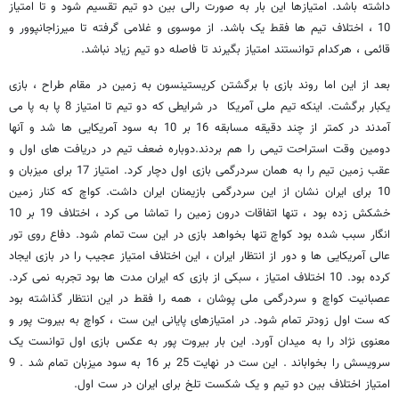
داشته باشد. امتیازها این بار به صورت رالی بین دو تیم تقسیم شود و تا امتیاز
10 ، اختلاف تیم ها فقط یک باشد. از موسوی و غلامی گرفته تا میرزاجانپوور و
قائمی ، هرکدام توانستند امتیاز بگیرند تا فاصله دو تیم زیاد نباشد.
بعد از این اما روند بازی با برگشتن کریستینسون به زمین در مقام طراح ، بازی
یکبار برگشت. اینکه تیم ملی آمریکا در شرایطی که دو تیم تا امتیاز 8 پا به پا می
آمدند در کمتر از چند دقیقه مسابقه 16 بر 10 به سود آمریکایی ها شد و آنها
دومین وقت استراحت تیمی را هم بردند.دوباره ضعف تیم در دریافت های اول و
عقب زمین تیم را به همان سردرگمی بازی اول دچار کرد. امتیاز 17 برای میزبان و
10 برای ایران نشان از این سردرگمی بازیمنان ایران داشت. کواچ که کنار زمین
خشکش زده بود ، تنها اتفاقات درون زمین را تماشا می کرد ، اختلاف 19 بر 10
انگار سبب شده بود کواچ تنها بخواهد بازی در این ست تمام شود. دفاع روی تور
عالی آمریکایی ها و دور از انتظار ایران ، این اختلاف امتیاز عجیب را در بازی ایجاد
کرده بود. 10 اختلاف امتیاز ، سبکی از بازی که ایران مدت ها بود تجربه نمی کرد.
عصبانیت کواچ و سردرگمی ملی پوشان ، همه را فقط در این انتظار گذاشته بود
که ست اول زودتر تمام شود. در امتیازهای پایانی این ست ، کواچ به بیروت پور و
معنوی نژاد را به میدان آورد. این بار بیروت پور به عکس بازی اول توانست یک
سرویسش را بخواباند . این ست در نهایت 25 بر 16 به سود میزبان تمام شد . 9
امتیاز اختلاف بین دو تیم و یک شکست تلخ برای ایران در ست اول.