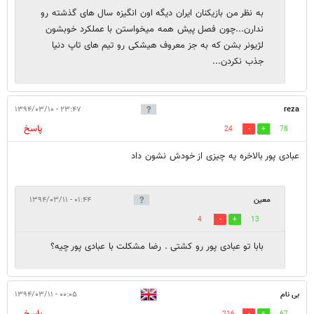
به نظر من بازیکنان ایران دیگه اون انگیزه سال های گذشته رو
ندارن...چون فصل پیش همه میخواستن با عملکرد خوبشون
لژیونر بشن که به جز معروف هیشکی رو تیم های تاپ دنیا
جذب نکردن...
۲۳:۴۷ - ۱۳۹۴/۰۳/۱۰
reza
پاسخ
24
78
عبادی پور بالاخره یه چیزی از خودش نشون داد
معین
۰۱:۴۴ - ۱۳۹۴/۰۳/۱۱
4
13
بابا تو عبادی پور رو کشتی . رضا مشکلت با عبادی پور چیه؟
بی نام
۰۰:۰۵ - ۱۳۹۴/۰۳/۱۱
پاسخ