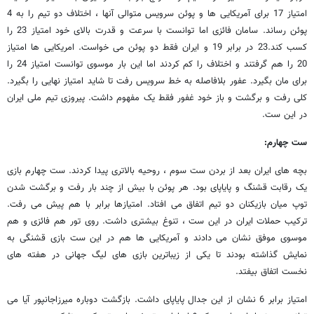
امتیاز 17 برای آمریکایی ها و پوئن سرویس متوالی آنها ، اختلاف دو تیم را به 4
پوئن رساند. سامان فائزی اما توانست با سرعت و قدرت بالای خود امتیاز 23 را
کسب کند.23 در برابر 19 و ایران فقط دو پوئن می خواست. امریکایی ها امتیاز
20 را هم گرفتند و اختلاف را کم کردند اما این بار موسوی توانست امتیاز 24 را
برای مان بگیرد. عفور بلافاصله به خط سرویس رفت تا شاید امتیاز نهایی را بگیرد.
کلی رفت و برگشت و باز خود غفور فقط یک مفهوم داشت. پیروزی تیم ملی ایران
در این ست.
ست چهارم:
بچه های ایران بعد از بردن ست سوم ، روحیه بالاتری پیدا کردند. ست چهارم بازی
یک رقابت قشنگ و پایاپای بود. هر پوئن با بیش از چند بار رفت و برگشت شدن
توپ میان بازیکنان دو تیم اتفاق می افتاد. امتیازها برابر با هم پیش می رفت.
ترکیب حملات ایران در این ست ، تنوغ بیشتری داشت. روی تور هم فائزی و هم
موسوی موفق نشان می دادند و آمریکایی ها هم در این ست بازی قشنگی به
نمایش گذاشته بودند تا یکی از زیباترین بازی های لیگ جهانی در هفته های
نخست اتفاق بیفتد.
امتیاز برابر 6 نشان از این جدال پایاپای داشت. بازگشت دوباره میرزاجانپور آیا می