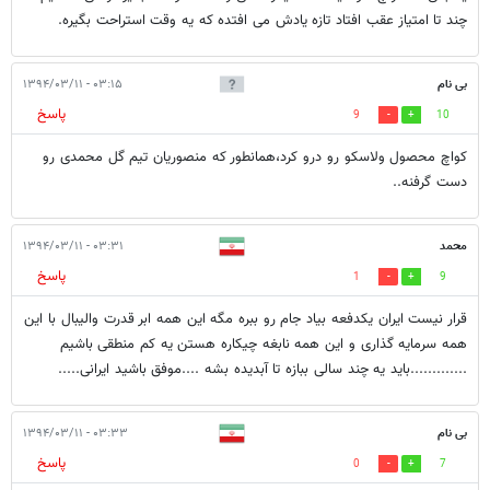
چند تا امتیاز عقب افتاد تازه یادش می افتده که یه وقت استراحت بگیره.
بی نام
۰۳:۱۵ - ۱۳۹۴/۰۳/۱۱
پاسخ
9
10
کواچ محصول ولاسکو رو درو کرد،همانطور که منصوریان تیم گل محمدی رو
دست گرفنه..
محمد
۰۳:۳۱ - ۱۳۹۴/۰۳/۱۱
پاسخ
1
9
قرار نیست ایران یکدفعه بیاد جام رو ببره مگه این همه ابر قدرت والیبال با این
همه سرمایه گذاری و این همه نابغه چیکاره هستن یه کم منطقی باشیم
.............باید یه چند سالی ببازه تا آبدیده بشه ....موفق باشید ایرانی.....
بی نام
۰۳:۳۳ - ۱۳۹۴/۰۳/۱۱
پاسخ
0
7