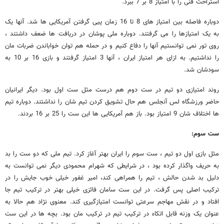
استراحت فنی را با امتیاز 8 بر 7 ببرد.
دوباره فاصله بین امتیاز های 8 تا 16 زمان پیی گرفتن آمریکایی ها شد. آنها یک
به یک امتیازها را می گرفتند. دوباره ملی پوشان در دریافت ها ضعف داشتند ،
روی تور نمی توانستیم آنها را دفاع کنیم و در حمله هم توان خواباندن ضربات مان
را نداشتیم. به ازای هر امتیاز ایران ، آنها 3 امتیاز گرفتند و بازی 16 بر 10 به
سودشان شد.
روند امتیازی دو تیم در ست دوم هم درست مثل ست اول بود. دیگر ایرانیان
حاضر ورزشگاه لس آنجلس هم حال تشویق کردن تیم شان را نداشتند. دوباره تیم
ها اختلاف شان 9 امتیاز بود. باز هم آمریکایی ها این ست را 25 بر 16 بردند.
ست سوم:
مثل بازی اول دو تیم ، ست سوم را ایران بهتر آغاز کرد. تیم ملی که دو ست را بد
به حریف واگذار کرده بود ، در شرایطی که شهرام محمودی دیگر نمی توانست به
دلیل بد شدن حالش ، تیم را همراهی کند، امیر غفور خیلی خوب جایش را در
ترکیب اصلی پس گرفت. در این ست سامان فائزی خیلی بهتر در ترکیب تیم جا
افتاد و در نقش مهاجم سرعتی توانست امتیازگیری کند. معنوی نژاد هم حالا به
عنوان یک وزنه قابل اتکاء در ترکیب تیم در ترکیب مان بود. بچه ها در این ست