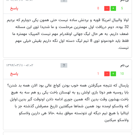
بی نام
۰۷:۰۲ - ۱۳۹۴/۰۳/۱۱
پاسخ
0
5
اولا والیبال امریکا قویه و بردنش ساده نیست حتی همون یکی دوبارم که بردیم
32 بوده. دوم دریافت اول مهمترین مرحلست و ما شدیدا توی این مسئله
ضعف داریم. به هر حال لیگ جهانی اونقدرام مهم نیست المپیک مهمتره ما
فقط باید خودمونو توی 8 تیم لیگ دسته اول نگه داریم بقیش خیلی مهم
نیست.
بی نام
۰۷:۰۲ - ۱۳۹۴/۰۳/۱۱
پاسخ
1
10
پارسال که نتیجه میگرفتن همه خوب بودن کواچ عالی بود الان همه بد شدن؟
بابا روسیه هم دوتا بازی اولش رو به لهستان باخت یکی رو هم سه به هیچ
باخت.بهشون وقت بدین اگه همین جوری ادامه دادن اونوقت گیر بدین.اوایل
که ولاسکو اومده بود همین شماها میگفتین تاریخ مصرفش گذشته جز با
ایتالیا با هیچ تیم دیگه ای نتونسته موفق بشه .حالا هی دارین ولاسکو
ولاسکو میکنین