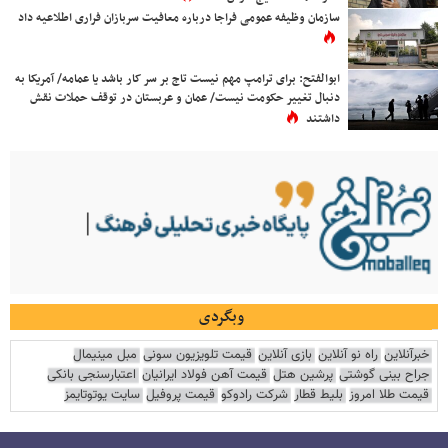
سازمان وظیفه عمومی فراجا درباره معافیت سربازان فراری اطلاعیه داد
ابوالفتح: برای ترامپ مهم نیست تاج بر سر کار باشد یا عمامه/ آمریکا به
دنبال تغییر حکومت نیست/ عمان و عربستان در توقف حملات نقش
داشتند
وبگردی
خبرآنلاین
راه نو آنلاین
بازی آنلاین
قیمت تلویزیون سونی
مبل مینیمال
جراح بینی گوشتی
پرشین هتل
قیمت آهن فولاد ایرانیان
اعتبارسنجی بانکی
قیمت طلا امروز
بلیط قطار
شرکت رادوکو
قیمت پروفیل
سایت یوتوتایمز