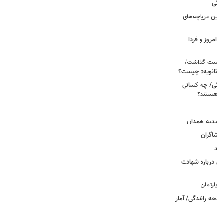
ی
 آبی/ بهترین دریاچه‌های
مروز و فردا
دوم روی دست گذاشت/
ثانویه» چیست؟
ی/ چه کسانی
 هستند؟
یدیه همدان
شاگران
د
درباره شهادت
ه رانندگی/ آمار