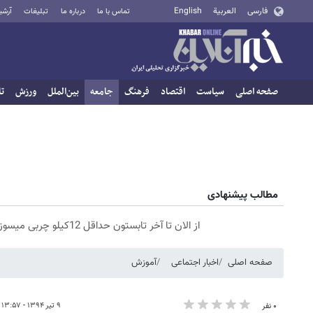
فارسی
العربية
English
تماس با ما
درباره ما
تبلیغات
آرشی
صفحه اصلی
سیاست
اقتصاد
فرهنگ
جامعه
بین‌الملل
ورزش
تا
مطالب پیشنهادی
از الان تا آخر تابستون حداقل 12کیلو چربی میسوزونی🧨
صفحه اصلی
اخبار اجتماعی
آموزش
۹ تیر ۱۳۹۴ - ۱۳:۵۷
۰ نفر