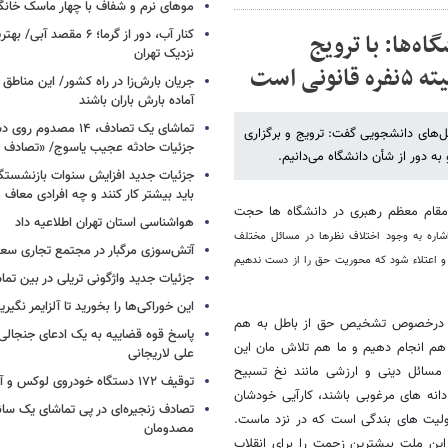
موهای نرم و شفاف با چهار ماسک خانگ
کنار آب، دور از گرما؛ ۶ مقصد
ه‌ها: با ترویج
نزدیک تهران
 است
جریان بارش‌زا در راه کشور/ این مناطق ا
آماده بارش باران باشند
تماشای یک تصادف، ۱۴ مص
ل‌های دانشجویی گفت: ترویج و برگزاری
جزئیات حادثه عجیب یاسوج/ «تصادف 
 دور از شأن دانشگاه می‌دانیم.
جزئیات جدید افزایش سنوات بازنشستگ
باید بیشتر کار کنند و چه افرادی معاف
گی مقام معظم رهبری در دانشگاه ها حجت
هواشناسی استان تهران اطلاعیه داد
اره به وجود اختلاف نظرها در مسائل مختلف
آتش‌سوزی مرگبار در مجتمع تجاری سع
 و اعتلاء شود که محوریت حق را از دست ندهیم
جزئیات جدید واژگونی تریلی در بین تما
این خوراکی‌ها را بخورید تا آلزایمر نگیری
باید درخصوص تشخیص حق از باطل به هم
پاسخ قوه قضاییه به یک ادعای جنجالی 
هم انجام دهیم و ما هم تلاش مان این
علی لاریجانی
سائل دینی و ارزشی مانند نخ تسبیح
توقیف ۱۷۲ دستگاه خودروی لوکس و آپارتمان
انه های مرغوبی باشند، کارآیی خودشان
تصادف زنجیره‌ای در پی تماشای یک سانح
ولیت های بندگی است که در نزد ماست.
مصدومان
ا گذاشته است؛ این ملت بیشترین زحمت را برای انقلاب