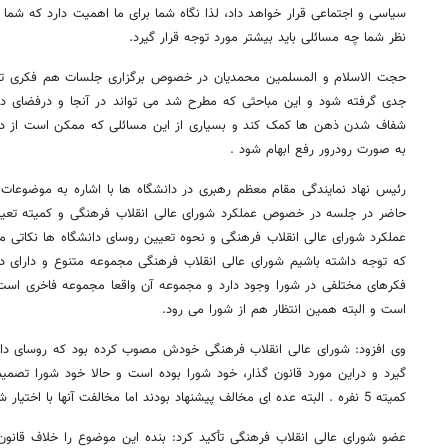
سیاسی و اجتماعی قرار خواهد داد، لذا نگاه شما برای ما اهمیت دارد که شما 
نظر شما چه مسائلی باید بیشتر مورد توجه قرار گیرد.
حجت الاسلام و المسلمین محمدیان در خصوص برگزاری جلسات هم فکری ت
جدی گرفته شود و این مباحثی که مطرح شد می تواند در آنجا و درفضای دو
شفاف شدن ذهن ها کمک کند و بسیاری از این مسائلی که ممکن است از دور 
به صورت رودرور رفع ابهام شود .
رئیس نهاد نمایندگی مقام معظم رهبری در دانشگاه ها با اشاره به موضوعا
حاضر در جلسه در خصوص عملکرد شورای عالی انقلاب فرهنگی و کمیته تع
عملکرد شورای عالی انقلاب فرهنگی و نحوه تعیین روسای دانشگاه ها نکاتی م
که توجه داشته باشیم شورای عالی انقلاب فرهنگی مجموعه متنوع و دارای د
فکرهای مختلفی در شورا وجود دارد و مجموعه آن واقعا مجموعه فاخری است و
است و البته همین انتظار هم از شورا می رود.
وی افزود: شورای عالی انقلاب فرهنگی خودش مصوب کرده بود که روسای دانش
گیرد و دراین مورد قانون گذار، خود شورا بوده است و حالا خود شورا تصم
کمیته 5 نفره . البته عده ای مخالف پیشنهاد بودند اما مخالفت آنها با اختیار شورا برای چنین کاری نبود.
عضو شورای عالی انقلاب فرهنگی تأکید کرد:‌ بنده این موضوع را خلاف قانون