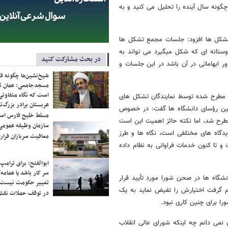
چگونه سال آینده را تحلیل می کنید و به
شکل ها افزود: جلسات مجمع تشکل ها
ستانه ای که شکل میگیرد می تواند به
در بحث مشارکت کنید
ابهاماتی در آن باشد در این جلسات و
شیخ‌نشین‌ها چگونه فک
مسجدجامعی: عمان تن
است که نگاه متفاوتی 
ت مطرح شده توسط نمایندگان تشکل های
عربستان برادر بزرگ‌
یین رؤسای دانشگاه ها گفت: در خصوص
مسلط خلیج فارس ا
طرح شد، اما نکته حائز اهمیت این است
سازمان وظیفه عمومی 
یدگاه های مختلفی است، نگاه ها و طرز
معافیت سربازان فراری
 تا کنون خدمات فراوانی به نظام داده
ابوالفتح: برای ترامپ
سر کار باشد یا عمامه/
گاه ها در صحن شورا مورد تأیید قرار
تغییر حکومت نیست/ 
یم گرفت اختیارش را تفیض نماید به یک
در توقف حملات نقش
 نمی دانم چه اینکه شورای عالی انقلاب