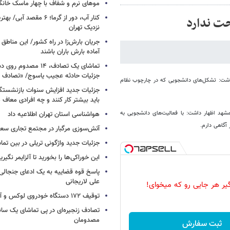
موهای نرم و شفاف با چهار ماسک خانگ
کنار آب، دور از گرما؛ ۶ مقصد
ت ندارد
نزدیک تهران
جریان بارش‌زا در راه کشور/ این مناطق ا
آماده بارش باران باشند
تماشای یک تصادف، ۱۴ مص
جزئیات حادثه عجیب یاسوج/ «تصادف 
داشت: تشکل‌های دانشجویی که در چارچوب نظام
جزئیات جدید افزایش سنوات بازنشستگ
باید بیشتر کار کنند و چه افرادی معاف
شهد اظهار داشت‌: با فعالیت‌های دانشجویی به
هواشناسی استان تهران اطلاعیه داد
آگاهی دارم.
آتش‌سوزی مرگبار در مجتمع تجاری سع
جزئیات جدید واژگونی تریلی در بین تما
این خوراکی‌ها را بخورید تا آلزایمر نگیری
پاسخ قوه قضاییه به یک ادعای جنجالی 
علی لاریجانی
گیر هر جایی رو که میخوای!
توقیف ۱۷۲ دستگاه خودروی لوکس و آپارتمان
تصادف زنجیره‌ای در پی تماشای یک سانح
مصدومان
ثبت سفارش