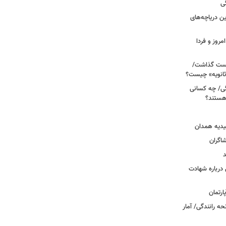
ی
 آبی/ بهترین دریاچه‌های
مروز و فردا
دوم روی دست گذاشت/
ثانویه» چیست؟
ی/ چه کسانی
 هستند؟
یدیه همدان
شاگران
د
درباره شهادت
ه رانندگی/ آمار