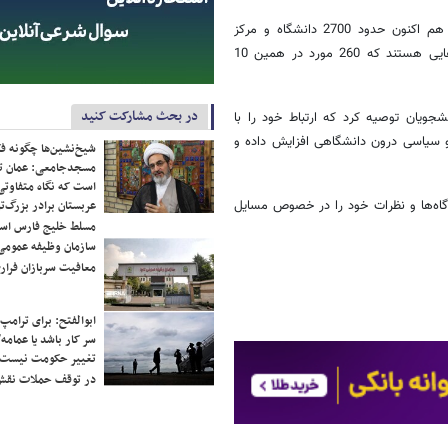
فرهادی در ادامه با انتقاد از رشد کمی بیش از حد در آموزش عالی گفت: هم اکنون حدود 2700 دانشگاه و مرکز
آموزش عالی در کشور فعالیت می‌کنند که از این میان 380 موسسه غیرانتفایی هستند که 260 مورد در همین 10
در بحث مشارکت کنید
جویان توصیه کرد که ارتباط خود را با
و سیاسی درون دانشگاهی افزایش داده و
شیخ‌نشین‌ها چگونه فک
مسجدجامعی: عمان تن
است که نگاه متفاوتی 
گاه‌ها و نظرات خود را در خصوص مسایل
عربستان برادر بزرگ‌
مسلط خلیج فارس ا
سازمان وظیفه عمومی 
معافیت سربازان فراری
ابوالفتح: برای ترامپ
سر کار باشد یا عمامه/
تغییر حکومت نیست/ 
در توقف حملات نقش