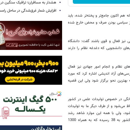
هشدار به مسافران؛ ترافیک سنگین در 
افزایش شمار غرق‌شدگی در ساحل رامس
 هم اکنون جامع‌تر و پخته‌تر شده، باید
د از سیاسی بودن صرف و محض خارج شده
ی نیز فعال و قوی باشند گفت: دانشگاه
های دانشجویی که دغدغه نظام را دارند
ای نظام و انجام امور جهادی نیز فعال
ی‌های آزاد اندیشی اشاره کرد که مورد
 بهترین نحو برگزار شود ولی این قضیه
انگی در خصوص تولیدات علمی در کشور
 بدین صورت که از طرفی رشد علمی بر اساس isi و scopous لحاظ می‌شود و از طرف دیگر ما به تولیدات
‌شود، ولی با همه این موارد شاهد رشد
تولیدات علمی در کشور هستیم و هم اکنون عدد پارک‌های علم و فناوری کشور به 38 رسیده که به همراه 1300