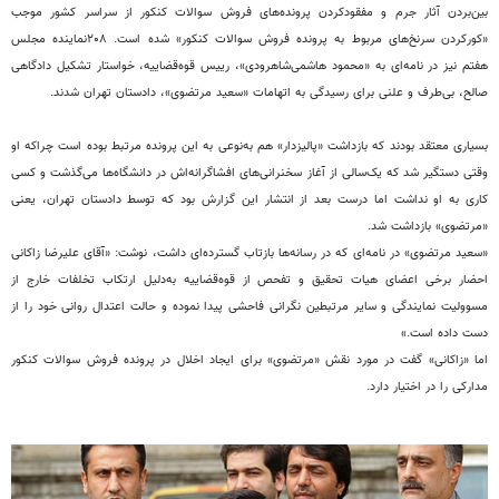
بین‌بردن آثار جرم و مفقودکردن پرونده‌های فروش سوالات کنکور از سراسر کشور موجب
«کورکردن سرنخ‌های مربوط به پرونده فروش سوالات کنکور» شده‌ است. ۲۰۸نماینده مجلس
هفتم نیز در نامه‌ای به «محمود هاشمی‌شاهرودی»، رییس قوه‌قضاییه، خواستار تشکیل دادگاهی
صالح، بی‌طرف و علنی ‏برای رسیدگی به اتهامات «سعید مرتضوی»، دادستان تهران شدند.
بسیاری معتقد بودند که بازداشت «پالیزدار» هم به‌نوعی به این پرونده مرتبط بوده ‌است چراکه او
وقتی دستگیر شد که یک‌سالی از آغاز سخنرانی‌های افشاگرانه‌اش در دانشگاه‌ها می‌گذشت و کسی
کاری به او نداشت اما درست بعد از انتشار این گزارش بود که توسط دادستان تهران، یعنی
«مرتضوی» بازداشت شد.
«سعید مرتضوی» در نامه‌ای که در رسانه‌ها بازتاب گسترده‌ای داشت، نوشت: «آقای علیرضا زاکانی
احضار برخی اعضای هیات تحقیق و تفحص از قوه‌قضاییه به‌دلیل ارتکاب تخلفات خارج از
مسوولیت نمایندگی و سایر مرتبطین نگرانی فاحشی پیدا نموده و حالت اعتدال روانی خود را از
دست داده ‌است.»
اما «زاکانی» گفت در مورد نقش «مرتضوی» برای ایجاد اخلال در پرونده فروش سوالات کنکور
مدارکی را در اختیار دارد.