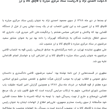
5.دولت احمدی نژاد و 6.ریاست ستاد مرکزی مبارزه با قاچاق کالا و ارز
او بعدها در دی ماه ۱۳۸۸ از سوی محمود احمدی نژاد به عنوان رئیس ستاد مرکزی مبارزه با
قاچاق کالا و ارز تعیین شد و این اولین انتصاب او در یک پست دولتی پس از عزل از دستگاه
قضایی بود که واکنش و اعتراض مجلس هشتم را برانگیخت.علی اکبر حیدری فرد، دادیاری که
دستور انتقال بازداشت شدگان به بازداشتگاه کهریزک را داده بود نیز به عنوان مشاور سعید
مرتضوی در ستاد مرکزی مبارزه با قاچاق کالا و ارز منصوب شد.
علی مطهری نماینده تهران، در نامه سرگشاده‌ای به صادق لاریجانی، رئیس قوه به انتصاب قاضی
مرتضوی به عنوان رئیس ستاد مبارزه با قاچاق کالا و ارز اعتراض کرد و خواستار انجام اقداماتی
علیه وی شد.
مطهری در قسمت‌هایی از این نامه نوشته بود: "سعید مرتضوی، قاضی دادگستری و دادستان
سابق عمومی و انقلاب تهران به موجب گزارش هیأت تحقیق و تفحص مجلس شورای اسلامی
دوره هفتم از قوه قضائیه در خرداد ماه سال ۱۳۸۷ و همچنین گزارش اخیر کمیته حقیقت یاب
مجلس شورای اسلامی، متهم به ارتکاب جرایمی گردیده است که طبق قانون باید در یک مرجع
قضایی ذی‌صلاح و خارج از نوبت رسیدگی شود. با توجه به اینکه نامبرده با حفظ سمت قضایی
خود متأسفانه از سوی ریاست محترم جمهوری، علی‌رغم اطلاع از اتهامات ایشان به عنوان رئیس
ستاد مبارزه با قاچاق کالا و ارز منصوب گردیده است و رسیدگی به اتهامات منتسب به مشارٌ‌الیه