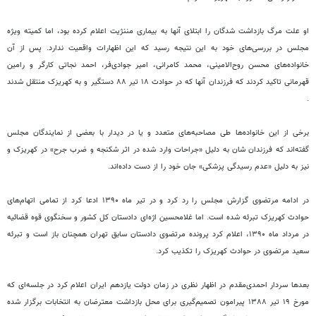
او علت مرگ بازداشت شدگان را ابتلای آنها به بیماری مننژیت اعلام کرده بود، اما کمیته ویژه
مجلس در بررسی‌های خود به این نتیجه رسید که این اظهارات واقعیت ندارد. پس از آن
خانواده‌های محسن روح‌الامینی، محمد کامرانی، امیر جوادی‌فر، احمد نجاتی کارگر و رامین
قهرمانی تاکید کردند که فرزندان آنها که در حوادث ۱۸ تیر ۸۸ دستگیر و به کهریزک منتقل شدند
.
برخی از این خانواده‌ها طی مصاحبه‌های متعدد و یا در دیدار با بعضی از نمایندگان مجلس
گفته‌اند که فرزندان شان به دلیل «جراحات وارد شده در اثر شکنجه و ضرب جرح» در کهریزک و
نیز به دلیل «عدم رسیدگی پزشکی» جان خود را از دست داده‌اند.
در ادامه مرتضوی گزارش مجلس را رد کرد و در تیر ماه ۱۳۹۰ ادعا کرد از تمامی اتهام‌های
حوادث کهریزک تبرئه شده است. اما غلامحسین اژه‌ای دادستان کل کشور و سخنگوی قوه قضائیه
در مرداد ماه ۱۳۹۰، اعلام کرد پرونده مرتضوی دادستان سابق تهران همچنان باز است و تبرئه
سعید مرتضوی در حوادث کهریزک را تکذیب کرد.
بعدها سردار احمدی‌مقدم در اظهار نظری در زمان دولت یازدهم ایران اعلام کرد در جلسه‌ای که
مورخ ۱۹ تیر ۱۳۸۸ پیرامون تصمیم‌گیری برای محل بازداشت معترضان به انتخابات برگزار شده