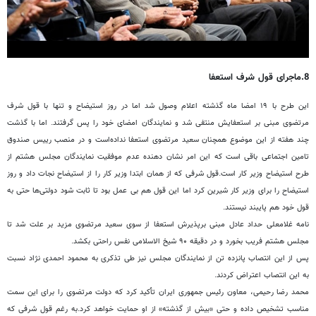
8.ماجرای قول شرف استعفا
این طرح با ۱۹ امضا ماه گذشته اعلام وصول شد اما در روز استیضاح و تنها با قول شرف
مرتضوی مبنی بر استعفایش منتفی شد و نمایندگان امضای خود را پس گرفتند. اما با گذشت
چند هفته از این موضوع همچنان سعید مرتضوی استعفا نداده‌است و در منصب رییس صندوق
تامین اجتماعی باقی است که این امر نشان دهنده عدم موفقیت نمایندگان مجلس هشتم از
طرح استیضاح وزیر کار است.قول شرفی که از همان ابتدا وزیر کار را از استیضاح نجات داد و روز
استیضاح را برای وزیر کار شیرین کرد اما این قول هم بی عمل بود تا ثابت شود دولتی‌ها حتی به
قول خود هم پایبند نیستند.
نامه غلامعلی حداد عادل مبنی برپذیرش استعفا از سوی سعید مرتضوی مزید بر علت شد تا
مجلس هشتم فریب بخورد و در دقیقه ۹۰ شیخ الاسلامی نفس راحتی بکشد.
پس از این انتصاب پانزده تن از نمایندگان مجلس نیز طی تذکری به محمود احمدی نژاد نسبت
به این انتصاب اعتراض کردند.
محمد رضا رحیمی، معاون رئیس جمهوری ایران تأکید کرد که دولت مرتضوی را برای این سمت
مناسب تشخیص داده و حتی «بیش از گذشته» از او حمایت خواهد کرد.به رغم قول شرفی که