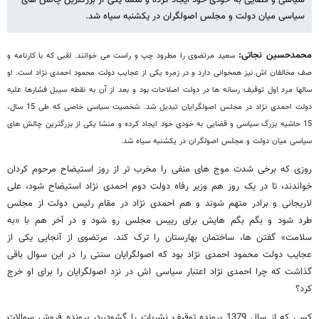
سیاسی و قضایی به خودی خود ایجاد کرده و منشا یکی از بزرگترین چالش های
سیاسی میان دولت و مجلس اصولگران در یکشنبه سیاه شد.
محمدحسین نجاتی:
سعید مرتضوی را مطرود چپ و راست می خوانند. لقبی که با کارنامه و
صف مخالفان اش نیز همخوانی دارد و در زمره یکی از عجایب دولت محمود احمدی نژاد است. او
سالها مرد اول توقیف رسانه ها در دولت اصلاحات بود و بعد از آن به نقطه سیبل فشارها علیه
دولت احمدی نژاد در مجلس اصولگرایان تبدیل شد. شخصیت سیاسی خاصی که طی 15 سال،
15 حاشیه بزرگ سیاسی و قضایی به خودی خود ایجاد کرده و منشا یکی از بزرگترین چالش های
سیاسی میان دولت و مجلس اصولگران در یکشنبه سیاه شد.
روزی که برخی شدت موج های منفی را مخرب تر از روز استیضاح مرحوم کردان
خواندند، تا در یک روز هم وزیر رفاه دولت دوم احمدی نژاد استیضاح شود، علی
لاریجانی و برادر متهم شوند و هم احمدی نژاد در مقام رئیس دولت از مجلس
طرد شود و بگم بگم هایش برای رییس مجلس رو شود و در آخر هم با «به
سلامت» گفتن ها، ساختمان بهارستان را ترک کند. مرتضوی از آنجایی یکی از
عجایب دولت محمود احمدی نژاد بود که اصولگرایان سنتی را در این سوال باقی
گذاشت که چرا احمدی نژاد اعتبار سیاسی اش در نزد اصولگرایان را برای او خرج
کرد؟
کسی که از سال 1379 پرونده توقیف نشریات را گشود،،در پرونده فروش سوالات