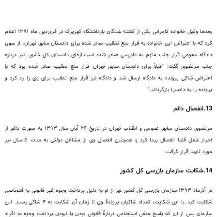
بعدها وکیل خانواده کامرانی یکی از کشته شدگان بازداشتگاه کهریزک در فروردین ماه ۱۳۹۱ اعلام
کرد که با اعتراض این خانواده به قرار منع تعقیب صادر شده برای دادستان سابق تهران، از سوی
دادگاه عمومی قرار جلب متهم به دادرسی صادر شده است.اژه‌ای دادستان کل کشور، نیر درباره
جلب مرتضوی گفت: "قبلاً برای دادستان سابق تهران قرار منع تعقیب صادر شده بود که با
اعتراض شاکی پرونده به دادگاه ارسال شد و دادگاه نیز قرار منع تعقیب برای وی را رد کرد و
پرونده را به دادسرا بازگرداند."
13.انفصال دائم
مرتضوی دادستان سابق عمومی و انقلاب تهران در تاریخ ۲۴ آبان سال ۱۳۹۳ به صورت دائم از
احراز شغل قضا انفصال پیدا کرد و همچنین انفصال وی از مشاغل دولتی به مدت ۵ سال نیز
مورد تایید قرار گرفت.
14.شکایت سازمان بازرسی کل کشور
در آذرماه ۱۳۹۳ سازمان بازرسی کل کشور نیز از او به دلیل پرداخت وجوه غیر قانونی به اشخاصی
شکایت کرد. با این شکایت، تعداد شاکیان پروندهٔ وی تا زمان آن شکایت به ۴ شاکی رسید. این
سازمان پس از آن که پاسخ منفی استعلامی دربارهٔ قانونی بودن یا نبودن پرداخت وجوه به افراد