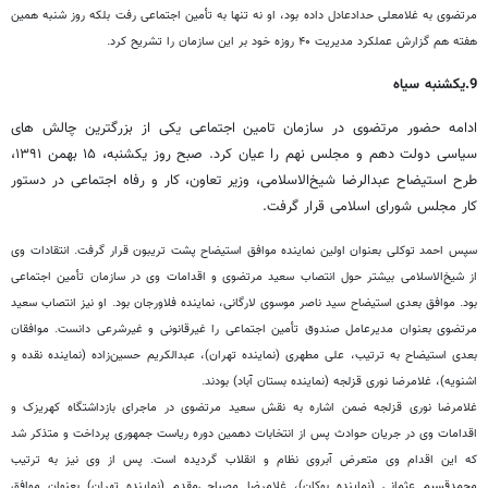
مرتضوی به غلامعلی حدادعادل داده بود، او نه تنها به تأمین اجتماعی رفت بلکه روز شنبه همین
هفته هم گزارش عملکرد مدیریت ۴۰ روزه خود بر این سازمان را تشریح کرد.
9.یکشنبه سیاه
ادامه حضور مرتضوی در سازمان تامین اجتماعی یکی از بزرگترین چالش های
سیاسی دولت دهم و مجلس نهم را عیان کرد. صبح روز یکشنبه، ۱۵ بهمن ۱۳۹۱،
طرح استیضاح عبدالرضا شیخ‌الاسلامی، وزیر تعاون، کار و رفاه اجتماعی در دستور
کار مجلس شورای اسلامی قرار گرفت.
سپس احمد توکلی بعنوان اولین نماینده موافق استیضاح پشت تریبون قرار گرفت. انتقادات وی
از شیخ‌الاسلامی بیشتر حول انتصاب سعید مرتضوی و اقدامات وی در سازمان تأمین اجتماعی
بود. موافق بعدی استیضاح سید ناصر موسوی لارگانی، نماینده فلاورجان بود. او نیز انتصاب سعید
مرتضوی بعنوان مدیرعامل صندوق تأمین اجتماعی را غیرقانونی و غیرشرعی دانست. موافقان
بعدی استیضاح به ترتیب، علی مطهری (نماینده تهران)، عبدالکریم حسین‌زاده (نماینده نقده و
اشنویه)، غلامرضا نوری قزلجه (نماینده بستان آباد) بودند.
غلامرضا نوری قزلجه ضمن اشاره به نقش سعید مرتضوی در ماجرای بازداشتگاه کهریزک و
اقدامات وی در جریان حوادث پس از انتخابات دهمین دوره ریاست جمهوری پرداخت و متذکر شد
که این اقدام وی متعرض آبروی نظام و انقلاب گردیده است. پس از وی نیز به ترتیب
محمدقسیم عثمانی (نماینده بوکان)، غلامرضا مصباحی‌مقدم (نماینده تهران) بعنوان موافق