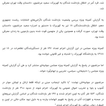
شد، فرد آمر در انتقال بازداشت شدگان به کهریزک، سعید مرتضوی، دادستان وقت تهران معرفی
شد.
به گزارش کمیته ویژه بررسی وضعیت بازداشت شدگان ناآرامی‌های انتخابات ریاست جمهوری
دهم، انتقال بازداشت‌شدگان ۱۸ تیر به کهریزک با «دستور و اصرار» سعید مرتضوی، دادستان
وقت تهران، صورت گرفت و همچنین یکی از متهمین فوت شده بدون بازجویی به زندان معرفی
شده بود.
کمیته ویژه مجلس در این گزارش اعزام تعداد ۱۴۷ نفر از دستگیرشدگان تظاهرات در ۱۸ تیر
۱۳۸۸ به بازداشتگاه کهریزک را اشتباه و غیر قانونی خوانده بود.
اما مرتضوی در پاسخ به گزارش کمیته ویژه مجلس جوابیه‌ای منتشر کرد و طی آن گزارش کمیته
ویژه مجلس را «تبلیغاتی، سیاسی، تخریبی و ابهام‌آور» خواند.
مرتضوی در جوابیه‌اش نوشت: "با تاکید اینجانب مبنی بر اینکه فقط اراذل و اوباش موثر در
آشوب و بلوا و تخریب اموال عمومی به کهریزک اعزام شوند از حدود ۳۰۰ نفر از بازداشت
شدگان، ۱۵۳ نفر آنان به اوین اعزام شدند و ۱۴۷ نفر بازداشت شدگان بر اساس گزارش نیروهای
در صحنه و اظهارات آنان در پاسخ به تفهیم اتهامات وارده و به دلیل نبود مکان خالی در اوین و
اضطرار زمانی مذکور، به کهریزک اعزام شدند."