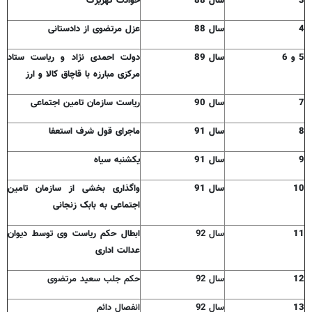
3
سال 88
حوادث کهریزک
4
سال 88
عزل مرتضوی از دادستانی
5 و 6
سال 89
دولت احمدی نژاد و ریاست ستاد
مرکزی مبارزه با قاچاق کالا و ارز
7
سال 90
ریاست سازمان تامین اجتماعی
8
سال 91
ماجرای قول شرف استعفا
9
سال 91
یکشنبه سیاه
10
سال 91
واگذاری بخشی از سازمان تامین
اجتماعی به بابک زنجانی
11
سال 92
ابطال حکم ریاست وی توسط دیوان
عدالت اداری
12
سال 92
حکم جلب سعید مرتضوی
13
سال 92
انفصال دائم