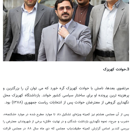
3.حوادث کهریزک
مرتضوی بعدها، نامش با حوادث کهریزک گره خورد که می توان آن را بزرگترین و
پرهزینه ترین پرونده او برای ساختار سیاسی کشور خواند. بازداشتگاه کهریزک محل
نگهداری گروهی از معترضان حوادث پس از انتخابات ریاست جمهوری (۱۳۸۸) بود.
پس از آن مجلس هشتم نیز کمیته ویژه‌ای تشکیل داد تا موارد مطرح شده در موارد «شکنجه»،
«ضرب و جرح»، نحوه نگهداری بازداشت شدگان و در نهایت «قتل» برخی از شهروندان معترض را
بررسی کند.بر اساس گزارش کمیته حقیقت‌یاب مجلس که دی ماه سال ۸۸ در مجلس قرائت