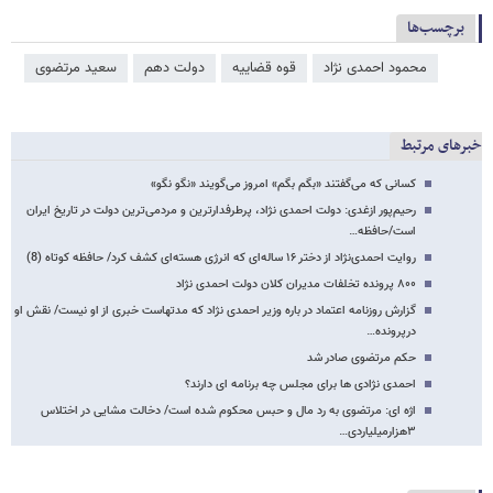
برچسب‌ها
محمود احمدی ‌نژاد
قوه قضاییه
دولت دهم
سعید مرتضوی
خبرهای مرتبط
کسانی که می‌گفتند «بگم بگم» امروز می‌گویند «نگو نگو»
‌رحیم‌پور ازغدی: دولت احمدی نژاد، پرطرفدارترین و مردمی‌ترین دولت در تاریخ ایران
است/حافظه…
روایت احمدی‌نژاد از دختر ۱۶ ساله‌ای که انرژی هسته‌ای کشف کرد/ حافظه کوتاه (8)
۸۰۰ پرونده تخلفات مدیران کلان دولت احمدی نژاد
گزارش روزنامه اعتماد در باره وزیر احمدی نژاد که مدتهاست خبری از او نیست/ نقش او
درپرونده…
حکم مرتضوی صادر شد
احمدی نژادی ها برای مجلس چه برنامه ای دارند؟
اژه ای: مرتضوی به رد مال و حبس محکوم شده است/ دخالت مشایی در اختلاس
۳هزارمیلیاردی…