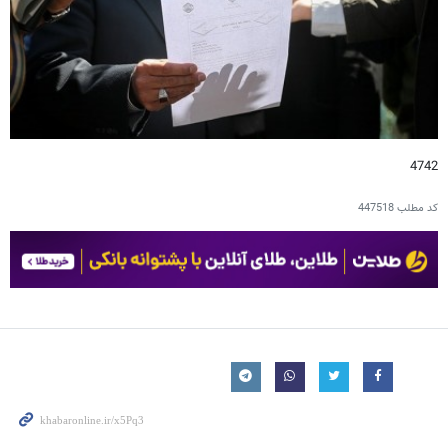
4742
کد مطلب
447518