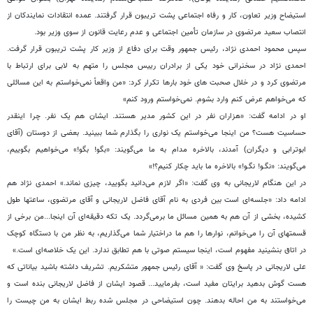
استیضاح وزیر تعاون، کار و رفاه اجتماعی پشت تریبون قرار گرفتند. عمده انتقادات نمایندکان از
انتصاب سعید مرتضوی در سازمان تأمین اجتماعی و عدم رعایت قانون از سوی وزیر بود.
سپس محمود احمدی نژاد، رئیس جمهور وقت برای دفاع از وزیر کار پشت تریبون قرار گرفت.
احمدی نژاد در سخنرانی خود یکی از برادران رییس مجلس را متهم به لابی برای ارتباط با
مرتضوی کرد و در خلال صحبت های خود بارها تکرار کرد: «من واقعاً نمی‌خواستم به این مسائلی
که می‌خواهم عرض کنم وارد بشوم. نمی‌خواستم ورود کنم»
او در ادامه گفت: «هزاران نفر در این کشور مدیر هستند. ایشان هم یک نفر. چرا اینقدر
حساسیت هست؟ من اینجا می‌خواستم یک نواری را بگذارم شما ببینید. بعضی از دوستان (آقای
ابوترابی و دیگران) آمدند، بالاخره مدام به ما می‌گویند: «بگو! بگو!» می‌خواهیم بگوییم،
می‌گویند: «نگـو! نگـو!» بالاخره ما باید چکار کنیم؟!»
در این هنگام لاریجانی به وی گفت: «اگر لازم می‌دانید بگویید، چیزی نماند.» احمدی نژاد هم
ادامه داد: «جلسه‌ای است بین فردی به نام آقای فاضل لاریجانی و آقای مرتضوی، ساعتها طول
کشیده، بخشی از آن هم به همین مسائل ما برمی‌گردد. یک تکه دقیقه‌ای آن اینجا...من برخی از
قسمتهای آن را می‌خوانم، نوارها را هم ما دراختیار شما می‌گذاریم، به نظر من با دستگاه کوچک
در اتاق بنشینید مفهوم است، اینجا سیستم صوتی با هم تطابق ندارد. این یک خلاصه‌ای است.»
علی لاریجانی در پاسخ وی گفت: « آقای رئیس جمهور متشکریم. تشریف داشته باشید بیاناتی که
هست گوش بدهید برایتان مفید است، بفرمایید... قصود ایشان از فاضل لاریجانی بنده است و
می‌خواستند به من احاله بدهند. چون استیضاحی در مجلس شده ربط ایشان به من چیست را