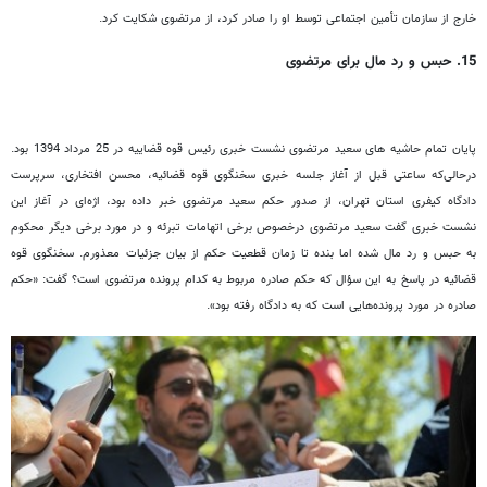
خارج از سازمان تأمین اجتماعی توسط او را صادر کرد، از مرتضوی شکایت کرد.
15. حبس و رد مال برای مرتضوی
پایان تمام حاشیه های سعید مرتضوی نشست خبری رئیس قوه قضاییه در 25 مرداد 1394 بود.
درحالی‌که ساعتی قبل از آغاز جلسه خبری سخنگوی قوه قضائیه، محسن افتخاری، سرپرست
دادگاه کیفری استان تهران، از صدور حکم سعید مرتضوی خبر داده بود، اژه‌ای در آغاز این
نشست خبری گفت سعید مرتضوی درخصوص برخی اتهامات تبرئه و در مورد برخی دیگر محکوم
به حبس و رد مال شده اما بنده تا زمان قطعیت حکم از بیان جزئیات معذورم. سخنگوی قوه
قضائیه در پاسخ به این سؤال که حکم صادره مربوط به کدام پرونده‌ مرتضوی است؟ گفت: «حکم
صادره در مورد پرونده‌هایی است که به دادگاه رفته بود».