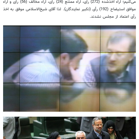
می‌کنیم؛ آراء اخذشده (272) رأی، آراء ممتنع (24) رأی، آراء مخالف (56) رأی و آراء
موافق استیضاح (192) رأی (تکبیر نمایندگان). لذا آقای شیخ‌الاسلامی موفق به اخذ
رأی اعتماد از مجلس نشدند.