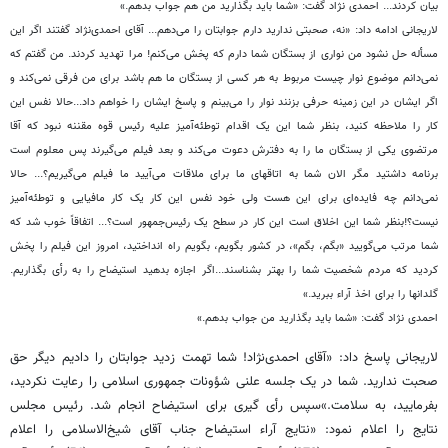
بیان کردند... احمدی نژاد گفت: «شما باید بگذارید من هم جواب بدهم.»
لاریجانی ادامه داد: «نه، صحبتی ندارید دارم جوابتان را می‌دهم... آقای احمدی‌نژاد گفتند اگر این
مسأله حل نشود من نواری از بستگان شما دارم که پخش می‌کنم! مرا تهدید کردند. من گفتم که
نمی‌دانم موضوع نوار چیست مربوط به هر کسی از بستگان ما هم باشد برای من فرقی نمی‌کند و
اگر ایشان در این زمینه حرفی بزنند نوار را می‌بینم و پاسخ ایشان را خواهم داد...حالا نفس این
کار را ملاحظه کنید، بنظر شما این یک اقدام توطئه‌آمیز علیه رئیس قوه مقننه نبود که آقا
مرتضوی یکی از بستگان ما را به دفترش دعوت می‌کند و بعد فیلم می‌گیرند پس معلوم است
برنامه داشتید مگر الان شما به اتاقهای ما برای ملاقات می‌آیید ما فیلم می‌گیریم؟... حالا
نمی‌دانم چه فایده‌ای برای این هست ولی خود نفس این کار یک کار مافیایی و توطئه‌آمیز
نیست؟!بنظر شما این اخلاق است این کار در سطح یک رئیس‌جمهور است؟... اتفاقاً خوب شد که
شما مرتب می‌گویید «بگم، بگم»، در کشور بگویم، بگویم راه انداختید، امروز این فیلم را پخش
کردید که مردم شخصیت شما را بهتر بشناسند...اگر اجازه بدهید استیضاح را به رأی بگذاریم.
گلدانها را برای اخذ آراء ببرید.»
احمدی نژاد گفت: «شما باید بگذارید من جواب بدهم.»
لاریجانی پاسخ داد: «آقای احمدی‌نژاد! شما تهمت زدید جوابتان را دادیم دیگر حق
صحبت ندارید. شما در یک جلسه علنی شؤونات جمهوری اسلامی را رعایت نکردید،
بفرمایید، به سلامت.»سپس رأی گیری برای استیضاح انجام شد. رئیس مجلس
نتایج را اعلام نمود: «نتایج آراء استیضاح جناب آقای شیخ‌الاسلامی را اعلام