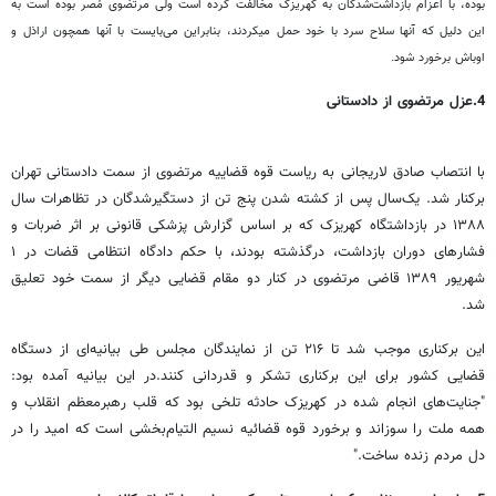
بوده، با اعزام بازداشت‌شدگان به کهریزک مخالفت کرده است ولی مرتضوی مُصر بوده است به
این دلیل که آنها سلاح سرد با خود حمل می‎کردند، بنابراین می‌بایست با آنها همچون اراذل و
اوباش برخورد شود.
4.عزل مرتضوی از دادستانی
با انتصاب صادق لاریجانی به ریاست قوه قضاییه مرتضوی از سمت دادستانی تهران
برکنار شد. یک‌سال پس از کشته شدن پنج تن از دستگیرشدگان در تظاهرات‌ سال
۱۳۸۸ در بازداشتگاه کهریزک که بر اساس گزارش پزشکی قانونی بر اثر ضربات و
فشارهای دوران بازداشت، درگذشته بودند، با حکم دادگاه انتظامی قضات در ۱
شهریور ۱۳۸۹ قاضی مرتضوی در کنار دو مقام قضایی دیگر از سمت خود تعلیق
شد.
این برکناری موجب شد تا ۲۱۶ تن از نمایندگان مجلس طی بیانیه‌ای از دستگاه
قضایی کشور برای این برکناری تشکر و قدردانی کنند.در این بیانیه آمده بود:
"جنایت‌های انجام شده در کهریزک حادثه تلخی بود که قلب رهبرمعظم انقلاب و
همه ملت را سوزاند و برخورد قوه قضائیه نسیم التیام‌بخشی است که امید را در
دل مردم زنده ساخت."