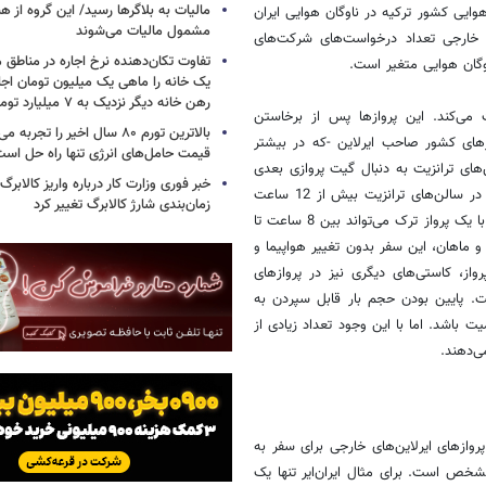
مالیات به بلاگرها رسید/ این گروه از ه
هوایی کشور ترکیه در ناوگان هوایی ایران
مشمول مالیات می‌شوند
و خارجی تعداد درخواست‌های شرکت‌های
تفاوت تکان‌دهنده نرخ اجاره در مناطق 
اوگان هوایی متغیر است.
یک خانه را ماهی یک میلیون تومان اجا
رهن خانه دیگر نزدیک به ۷ میلیارد تومان است
ت می‌کند. این پروازها پس از برخاستن
بالاترین تورم ۸۰ سال اخیر را تج
شهرهای کشور صاحب ایرلاین -که در بیشتر
قیمت حامل‌های انرژی تنها راه حل اس
های ترانزیت به دنبال گیت پروازی بعدی
خبر فوری وزارت کار درباره واریز کالابرگ
برای چک شدن دوباره می‌گردند و به مسیر خود ادامه می‌دهند. گاهی حضور در سالن‌های ترانزیت بیش از 12 ساعت
زمان‌بندی شارژ کالابرگ تغییر کرد
طول می‌کشد. به‌عنوان مثال پرواز از تهران به یک شهر اروپایی همچون میلان با یک پرواز ترک می‌تواند بین 8 ساعت تا
 و ماهان، این سفر بدون تغییر هواپیما و
 بودن زمان پرواز، کاستی‌های دیگری نیز در پروازهای
ت. پایین بودن حجم بار قابل سپردن به
ت باشد. اما با این وجود تعداد زیادی از
ی‌دهند.
 پروازهای ایرلاین‌های خارجی برای سفر به
شخص است. برای مثال ایران‌ایر تنها یک