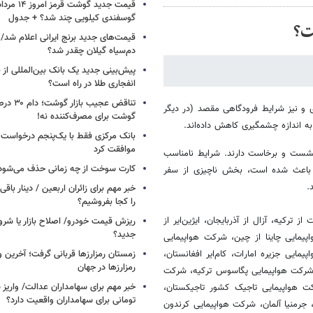
گوسفندی کیلویی چند شد؟ + جدول
ت؟
قیمت‌های جدید برنج ایرانی اعلام شد/
دم‌سیاه گیلان چقدر شد؟
پیش‌بینی جدید یک بانک بین‌المللی از با
انفجاری طلا در راه است؟
تناقض عجیب 
ی و نیز شرایط فرودگاهی مقصد (در دیگر
گوشت برای مصرف‌کننده نه!
 به اندازه چشمگیری کاهش داده‌اند.
بانک مرکزی فقط با یک‌‎پنجم
موافقت کرد
 ایران نشست و برخاست دارند. شرایط نامناسب
کارت سوخت از چه زمانی حذف می‌شود
ور باعث شده است، بخش ناچیزی از سفر
.
خبر مهم برای زائران اربعین / دینار باقی‌
را کجا بفروشیم؟
ز ترکیه، آزال از آذربایجان، ایژین‌ایر از
ریزش قیمت خودرو/ اصلاح بازار یا شرو
جدید؟
پیمایی چاینا از چین، شرکت هواپیمایی
مایی جزیره امارات، کام‌ایر افغانستان،
زمستان رمزارزها قربانی گرفت؛ آخرین 
رمزارزها در جهان
ه، شرکت هواپیمایی پگاسوس ترکیه، شرکت
ت هواپیمایی تاجیک کشور تاجیکستان،
تومانی برای سهامداران واقعیت دارد؟
، جرمنیا آلمان، شرکت هواپیمایی کرندون