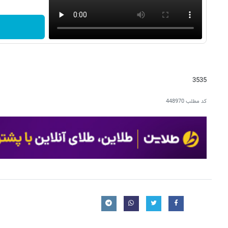
3535
کد مطلب
448970