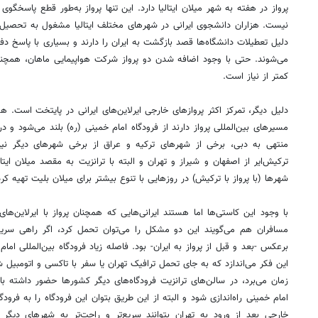
پرواز در هفته به شهر میلان ایتالیا دارد. این تنها پرواز به‌طور قطع پاسخگوی
نیست. هزاران دانشجوی ایرانی در شهرهای مختلف ایتالیا مشغول به تحصیل 
دلیل تعطیلات دانشگاه‌ها قصد بازگشت به ایران را دارند و بسیاری با پاسخ دفتر 
می‌شوند. حتی با وجود اضافه شدن دو پرواز شرکت هواپیمایی ماهان، همچنان
کمتر از نیاز است.
دلیل دیگر، تمرکز اکثر پروازهای خارجی ایرلاین‌های ایرانی در پایتخت است. هوا
مسیرهای بین‌المللی پرواز دارند از فرودگاه امام خمینی (ره)‌ بلند می‌شود و د
منتهی به دبی، برخی از شهرهای ترکیه و عراق از برخی شهرهای دیگر نیز
ترکیش‌ایر از اصفهان و شیراز و تهران و البته با ترانزیت به مقصد میلان ایتال
شهرها (با پرواز با ترکیش) در روزهایی با تنوع بیشتر برای میلان بلیت تهیه کرد
با وجود این کاستی‌ها اما هستند ایرانی‌هایی که همچنان پرواز با ایرلاین‌های
مسافران هم می‌گویند این دو مشکل را می‌توان تحمل کرد، اگر راهی سریع 
برعکس -بعد و قبل از پرواز به ایران- بود. فاصله زیاد فرودگاه بین‌المللی امام
این فکر می‌اندازد که به جای تحمل ترافیک تهران یا سفر با تاکسی و اتومبی
زمان می‌برد، در سالن‌های ترانزیت فرودگاه‌های دیگر کشورها حضور داشته باش
امام خمینی راه‌اندازی شود و البته از این طریق بتوان این فرودگاه را به فرودگ
خارجی بعد از ورود به تهران بتوانند سریع‌تر و راحت‌تر به شهرهای دیگر