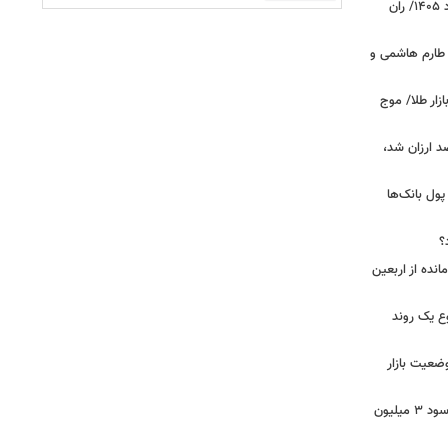
قیمت جدید گوشت قرمز امروز ۱۴ مرداد ۱۴۰۵/ ران
 طارم هاشمی و
زار طلا/ موج
بازار گوشت؛ دام ۳۰ درصد ارزان شد،
 درخواست پول بانک‌ها
؟
مانده از اربعین
ع یک روند
وضعیت بازار
خبر مهم برای سهامداران عدالت/ واریز سود ۳ میلیون