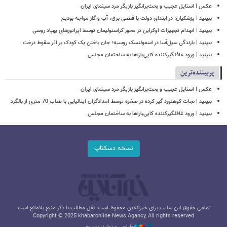
عکس | استایل عجیب و بحث‌برانگیز بازیگر مرد سینمای ایران
ببینید | پزشکیان: در ابتدای دولت با قطعی برق، آب و گاز مواجه بودیم
ببینید | انهدام تجهیزات اوکراین در محور کراسنولیمان توسط اپراتورهای پهپاد روسی
ببینید | بارندگی سیل‌آسا در اسمولنسک روسیه؛ جان باختن یک کودک بر اثر سقوط درخت
ببینید | ورود غافلگیرکننده کاپی‌باراها به ساختمان مجلس
پربیننده‌ترین
عکس | استایل عجیب و بحث‌برانگیز بازیگر مرد سینمای ایران
ببینید | نجات کوهنورد گیر کرده در صخره توسط امدادگران ایتالیایی با طناب 70 متری از بالگرد
ببینید | ورود غافلگیرکننده کاپی‌باراها به ساختمان مجلس
نسخه دسکتاپ
تمامی حقوق این سایت برای خبرآنلاین محفوظ است. نقل مطالب با ذکر منبع بلامانع است.
Copyright © 2025 khabaronline News Agancy, All rights reserved
طراحی و تولید: نستوه