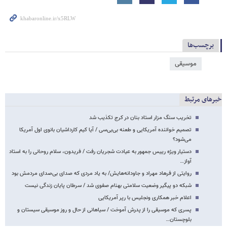
برچسب‌ها
موسیقی
خبرهای مرتبط
تخریب سنگ مزار استاد بنان در کرج تکذیب شد
تصمیم خواننده‌ آمریکایی و طعنه بی‌بی‌سی / آیا کیم کارداشیان بانوی اول آمریکا
می‌‌شود؟
دستیار ویژه رییس جمهور به عیادت شجریان رفت / فریدون، سلام روحانی را به استاد
آواز…
روایتی از فرهاد مهراد و جاودانه‌هایش/ به یاد مردی که صدای بی‌صدای مردمش بود
شبکه دو پیگیر وضعیت سلامتی بهنام صفوی شد / سرطان پایان زندگی نیست
اعلام خبر همکاری ونجلیس با رپر آمریکایی
پسری که موسیقی را از پدرش آموخت / سیاهانی از حال و روز موسیقی سیستان و
بلوچستان…