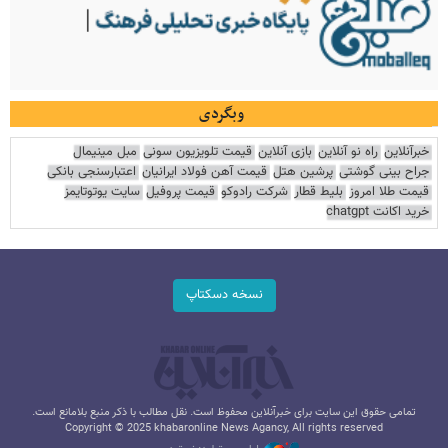
وبگردی
خبرآنلاین
راه نو آنلاین
بازی آنلاین
قیمت تلویزیون سونی
مبل مینیمال
جراح بینی گوشتی
پرشین هتل
قیمت آهن فولاد ایرانیان
اعتبارسنجی بانکی
قیمت طلا امروز
بلیط قطار
شرکت رادوکو
قیمت پروفیل
سایت یوتوتایمز
خرید اکانت chatgpt
نسخه دسکتاپ
تمامی حقوق این سایت برای خبرآنلاین محفوظ است. نقل مطالب با ذکر منبع بلامانع است.
Copyright © 2025 khabaronline News Agancy, All rights reserved