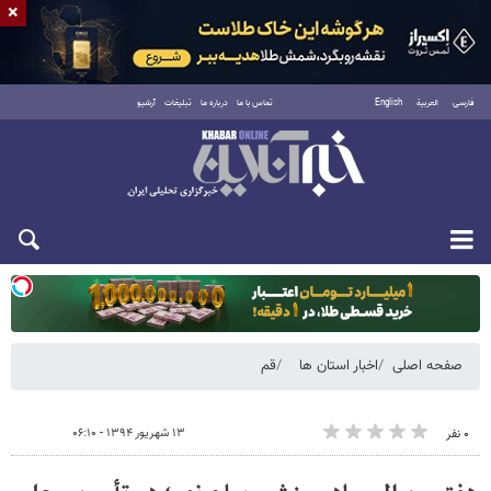
×
فارسی
العربية
English
تماس با ما
درباره ما
تبلیغات
آرشیو
یکشنبه ۱۸ مرداد ۱۴۰۵
صفحه اصلی
اخبار استان ها
قم
۱۳ شهریور ۱۳۹۴ - ۰۶:۱۰
۰ نفر