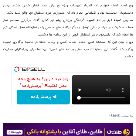
وي گفت: كميته فوق برنامه المپياد تمهيدات ويژه اي براي ايجاد فضاي شادي ونشاط دربين
دانشجويان انديشيده بود و اقداماتي انجام داد كه اميدواريم مورد استقبال آنها واقع شده باشد.
مسوول كميته فوق برنامه المپياد فرهنگي ورزشي پيام نور كشور گفت: برگزاري مستمر نماز
جماعت، شركت در مراسم دعاي توسل و ديگر برنامه هاي مذهبي را در نمازخانه محل اسكان تيم
ها انجام شد كه دانشجويان نيز استقبال خوبي از اين برنامه ها داشتند.
وي با بیان این که مسابقه كتبي احكام، طناب كشي و پرتاب حلقه در حاشیه برگزاری المپیاد
برگزار شد، گفت: این مسابقات جزء اصلی برنامه های المپیاد نبود اما برای ورزشکاران جذابیت
داشت.
زانو درد دارین؟ به هیچ وجه
عمل نکنید❌ "پرسش‌نامه"
◀ پرسش‌نامه
کد مطلب
453645