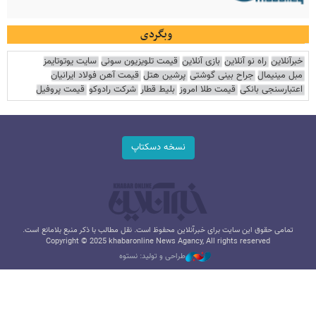
وبگردی
خبرآنلاین
راه نو آنلاین
بازی آنلاین
قیمت تلویزیون سونی
سایت یوتوتایمز
مبل مینیمال
جراح بینی گوشتی
پرشین هتل
قیمت آهن فولاد ایرانیان
اعتبارسنجی بانکی
قیمت طلا امروز
بلیط قطار
شرکت رادوکو
قیمت پروفیل
نسخه دسکتاپ
تمامی حقوق این سایت برای خبرآنلاین محفوظ است. نقل مطالب با ذکر منبع بلامانع است.
Copyright © 2025 khabaronline News Agancy, All rights reserved
طراحی و تولید: نستوه