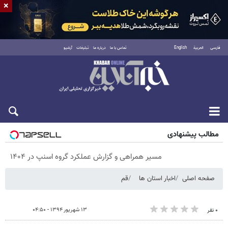
×
فارسی
العربية
English
تماس با ما
درباره ما
تبلیغات
آرشیو
پنجشنبه ۱۵ مرداد ۱۴۰۵
مطالب پیشنهادی
مسیر همراهی و گزارش عملکرد گروه اسنپ در ۱۴۰۴
صفحه اصلی
اخبار استان ها
قم
۱۳ شهریور ۱۳۹۴ - ۰۴:۵۰
۰ نفر