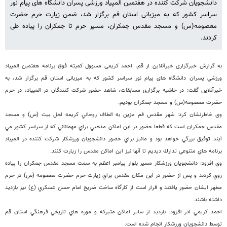
دانشجویان شرکت کننده در هفتمین المپیاد ورزشی پسران دانشگاه های پیام نور
سراسر کشور که به میزبانی استان قم برگزار شد، ضمن زیارت حرم حضرت
معصومه(س) و مسجد مقدس جمکران، مسیر حرم تا جمکران را پیاده طی
کردند.
به گزارش خبرگزاری خبرآنلاین از قم، احمد کریمی
مسوول كميته فوق برنامه هفتمین المپياد
ورزشي پسران دانشگاه های پيام نور سراسر كشور که به میزبانی استان قم برگزار شد، به
خبرآنلاین گفت: در حاشیه برگزاری مسابقات، شاهد حضور شرکت کنندگان در المپیاد، در حرم
حضرت معصومه(س) و مسجد جمکران بودیم.
وی خاطرنشان کرد: شهر مقدس قم مزين به الطاف روحاني كريمه اهل بيت (س) و مسجد
مقدس جمكران است كه قطعا حضور در اين اماكن مذهبي براي مهماناني كه از سراسر كشور مي
آيند توفيق بزرگي خواهد بود و مانيز براي حضور دانشجويان ورزشكار شركت كننده در المپياد
برنامه هاي متنوعي تدارك ديديم تا آنها نيز اين اماكن مقدس را زيارت كنند.
وي افزود: دانشجويان ورزشكار مسير بلوار پيامبر اعظم به سمت مسجد مقدس جمكران را پياده
روي كردند و پس از حضور در اين مكان مقدس براي زيارت حرم حضرت معصومه (س) در حرم
مطهر ايشان حضور يافتند و قرار است از كارگاه ساخت ضريح امام حسن عسكري (ع) نيز بازديد
داشته باشند.
احمد كريمي آذر افزود: بازديد از ساير اماكن متبركه و موزه هاي تاريخي فرهنگي استان قم
توسط دانشجويان ورزشكار انجام شده است.