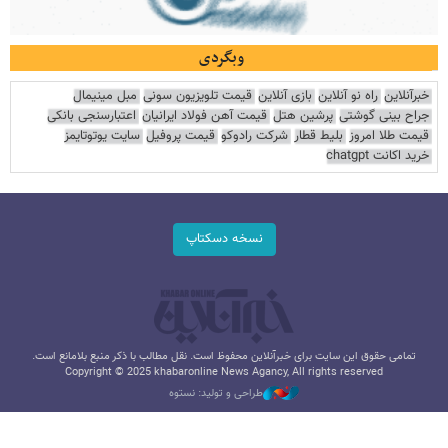
وبگردی
خبرآنلاین
راه نو آنلاین
بازی آنلاین
قیمت تلویزیون سونی
مبل مینیمال
جراح بینی گوشتی
پرشین هتل
قیمت آهن فولاد ایرانیان
اعتبارسنجی بانکی
قیمت طلا امروز
بلیط قطار
شرکت رادوکو
قیمت پروفیل
سایت یوتوتایمز
خرید اکانت chatgpt
نسخه دسکتاپ
تمامی حقوق این سایت برای خبرآنلاین محفوظ است. نقل مطالب با ذکر منبع بلامانع است.
Copyright © 2025 khabaronline News Agancy, All rights reserved
طراحی و تولید: نستوه