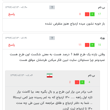
بی نام
۰۷:۴۰ - ۱۳۹۴/۰۶/۱۳
پاسخ
0
17
باز خوبه نشون میده ازدواج هنوز منقرض نشده
بهزاد
۰۷:۴۱ - ۱۳۹۴/۰۶/۱۳
پاسخ
11
10
وقتی بازده یک طرح فقط 1 درصد هست به معنی شکست اون طرح هست
نمیدونم چرا مسئولان سایت تبین فکر میکنن طرحشان موفق هست
بی نام
۰۸:۰۴ - ۱۳۹۴/۰۶/۱۳
2
4
خب برادر من بزار این طرح پر و بال بگیره بعد بیا کامنت بزار
تازه اول راهه .... ۱۴۰ ازدواج که به ثمر رسیده چیز کمی نیستااا
.. شما به دفتر ازدواج و طلاق مراجعه کن ببین طی چه مدت
۱۴۰ تا ازدواج ثبت کردن