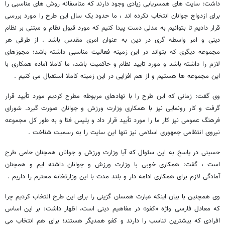
داشت: سایت های همسریابی زیادی وجود دارند که متاسفانه روش های مناسبی را
برای ازدواج جوانان انتخاب نکرده اند ، ما حدود یک سال این طرح را مورد بررسی
قرار دادیم تا بتوانیم به مدلی دست پیدا کنیم که مورد قبول نظام و مبتنی بر نظام
دینی و امر واسطه گری در دین به عنوان امری مقدس باشد . از طرفی هر
مجموعه دیگری که بتواند در این زمینه فعالیت مناسبی داشته باشد؛ مجوزهای
لازم را داشته باشد و مورد تایید نظام و حاکمیت باشد، ما کاملا آماده همکاری با
این مجموعه ها هستیم و از هم افزایی در این زمینه کاملا استفبال می کنیم .
وی گفت: زمانی که این طرح را با نهادهای مربوطه مطرح کردیم مورد تأیید قرار
گرفت و کار رونمایی نیز با همکاری وزارت ورزش و جوانان صورت گیرد. شورای
فرهنگ عمومی نیز کار ما را مورد تأیید قرار داد و پلیس فتا و به طور کل مجموعه
نیروی انتظامی جمهوری اسلامی نیز تنها این سایت را به رسمیت شناخت .
حسینی در پاسخ به این سئوال که آیا وزارت ورزش و جوانان همچنان حامی طرح
است ، گفت: همکاری خوبی با وزارت ورزش و جوانان داشته ایم و همچنان
آمادگی لازم برای همکاری ادامه دار و بلند مدت با این وزارتخانه محترم را داریم .
وی همچنین با بیان اینکه عبارت همسان گزینی را برای این طرح انتخاب کردیم چرا
که معادل فارسی واژه «کفو» در مفاهیم دینی است، اظهار داشت: بر این اساس
افرادی که بیشترین تناسب را دارند و کفو همدیگر هستند؛ برای هم انتخاب می