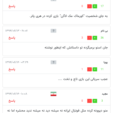
پاسخ
0
17
به جای شخصیت "کورماک مک لاگن" بازی کرده در هری پاتر.
بی نام
۲۰:۰۷ - ۱۳۹۴/۰۶/۱۳
پاسخ
3
36
جان اسنو برميگرده تو داستانش كه اينطور نوشته
پویا
۰۳:۲۹ - ۱۳۹۴/۰۶/۱۴
پاسخ
1
11
عجب سریالی این بازی تاج و تخت ....
مجید
۱۰:۰۸ - ۱۳۹۴/۰۶/۱۴
پاسخ
0
3
منو دیوونه کرده مثل فوتبال ایرانه نه میشه دید نه میشه ندید محشره اما نه