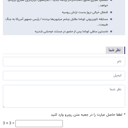
دستمزد مجری سابق «تخت‌گاز»در برنامه جدید / کلارکسون گران‌ترین مجری بریتانیا
خواهد…
اشغال خیالی نروژ بدست ارتش روسیه
مسابقه تلویزیونی اوباما مقابل چشم میلیون‌ها بیننده / رئیس جمهور آمریکا به جنگ
طبیعت…
نخستین سلفی اوباما پس از حضور در مستند «وحشی شدن»
نظر شما
*
لطفا حاصل عبارت را در جعبه متن روبرو وارد کنید
3 + 3 =