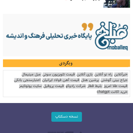
وبگردی
خبرآنلاین
راه نو آنلاین
بازی آنلاین
قیمت تلویزیون سونی
مبل مینیمال
جراح بینی گوشتی
پرشین هتل
قیمت آهن فولاد ایرانیان
اعتبارسنجی بانکی
قیمت طلا امروز
بلیط قطار
شرکت رادوکو
قیمت پروفیل
سایت یوتوتایمز
خرید اکانت chatgpt
نسخه دسکتاپ