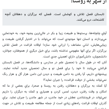
از شهر به روستا!
تابستان فصل تلاش و کوشش است. فصلی که برزگران و دهقانان آنچه
کاشته‌اند، درو می‌کنند.
آواي چلچله‌ها، پرستو‌ها و طبيعت زيبا و بكر در عالي‌ترين وجوه خود، به خود‌نمايي
مي‌پردازند و انسان تنها موجودي است كه مي‌تواند با در اختيار گرفتن طبيعت و
زيبايي‌هايش، لذتي مضاعف را ارزاني خود سازد! اوقات فراغت در فصل تلاش
برزگران، اگر براي آنها مفهومي نداشته باشد، براي خيل ديگري از هموطنان، جوانان،
دانشجويان، دانش‌آموزان داراي اهميتي جدي است.
آنان كه در طول سال با تحصيل علم در مدارس و دانشگاه‌ها، در فصل تابستان
فراغتي مي‌يابند تا خود را براي فصل نو و سال تحصيلي جديد آماده نمايند.
پيشنهادي داريم، آيا رفتن به دامن طبيعت و ديدن اين دامن هزار گل و هزار رنگ
نمي‌تواند بخشي از «وقت فراغت» را جبران نمايد؟!
آيا كمك به برزگران و دهقانان، رفتن به روستا و صحرا، براي بعضي از ما كه
امكان و وقت رفتن، ديدن، لمس كردن و همياري و كمك به ديگران را داريم
نمي‌تواند در فرونشاندن عطش در خود ماندن، در شهر ماندن را جبران نمايد. براي
گذران اوقات فراغت راه‌‌هاي زيادي است از جمله مطالعه طبيعت و تلاش در جهت