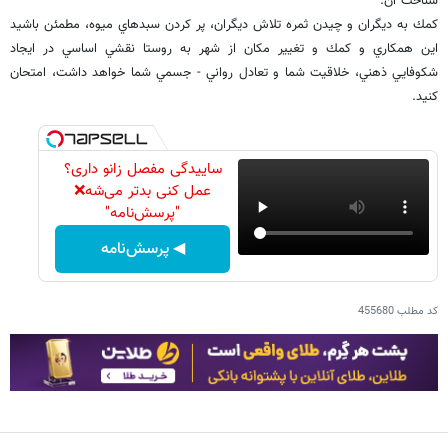
شناخت آن.
كمك به ديگران و چيدن ثمره تلاش ديگران، پر كردن سبد‌هاي ميوه، مطمئن باشيد
اين همكاري و كمك و تغيير مكان از شهر به روستا نقشي اساسي در ايجاد
شكوفايي ذهني، خلاقيت شما و تعادل رواني - جسمي شما خواهد داشت، امتحان
كنيد.
ساییدگی مفصل زانو داری؟
عمل کنی بدتر می‌شه❌
"پرسش‌نامه"
◀ پرسش‌نامه
کد مطلب
455680