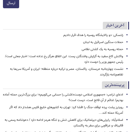
ارسال
آخرین اخبار
زلنسکی: دو پالایشگاه روسیه را هدف قرار دادیم
حملات سنگین اسرائیل به لبنان
حمله روسیه به یک کشتی نظامی
واکنش کاخ سفید به گزارش واشنگتن پست: این اتفاق هرگز رخ نداده است؛ اخبار جعلی است/
رئیس جمهور وزیر را دوست دارد
نشست چهارجانبه عربستان، پاکستان، مصر و ترکیه درباره منطقه؛ ایران و آمریکا سریعا به
تفاهم‌نامه بازگردند
پربیننده‌ترین
ادعای ترامپ: «جمهوری اسلامی دوست‌داشتنی را حسابی می‌کوبیم»؛ برای بزرگ‌ترین حمله آماده
بودیم/ غنائم از آنِ فاتح است، درست است؟
رویترز پشت پرده توقف جنگ را افشا کرد: تهران به کشورهای خلیج فارس هشدار داد که اگر
آمریکا حمله کند....
اسلام‌آباد: رایزنی‌های دیپلماتیک برای کاهش تنش و تنگه هرمز ادامه دارد / دعوتنامه رسمی به
قالیباف و عراقچی برای سفر به پاکستان