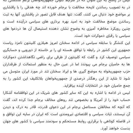
لیس در پاسخ به این سوال که در شرایط کنونی جمهوریخواهان برغم شکستی که
در به تصویب رساندن لایحه مخالفت با برجام خورده اند چه هدفی را با پافشاری
بر مواضع خود دنبال می کنند، گفت: تنها هدف قابل تصور در پافشاری آنها به ثبت
رساندن موضع مخالفت خود به امید بهره برداری های سیاسی درآینده است و
چنین رویکرد مخاطره آمیزی به وضوح نشان دهنده استیصال آن ها دردعوا های
سیاسی با رقبای دموکرات خود است.
این کنشگر با سابقه سیاسی در ادامه سخنان امروز هیلاری کلینتون نامزد ریاست
جمهوری این کشور در رابطه با توافق هسته ای را بر خاسته از دورویی و حسابگری
سیاسی توصیف کرد و گفت که کلینتون از طرفی برای راضی نگاهداشتن دموکرات
ها به حامیان برجام می پیوندد اما در عین حال به منظور استمالت از طرفداران
حزب جمهوریخواه به موضع گیری ها و ایراد سخنان تند در مورد ایران متوسل می
شود تا شاید از این رهگذر درصدی از جمهوریخواهان بلاتکلیف این کشور را به
جمع حامیان خود در انتخابات آینده بیافزاید.
لیس در ادامه با اشاره به این که سایر کشور های شریک در این توافقنامه آشکارا
حساب خود را از آمریکا و بخصوص تند روهای مخالف برجام جدا کرده اند، گفت
که آنچه که مخالفان مستاصل برجام در این دعوای قدرت، قادر به درک و دیدن
آن نیستند، ثبات سیاسی و اقتصادی نیرومندی است که ایران در سایه این توافق و
در فاصله کوتاهی با برقراری روابط مستحکم و سودمند سیاسی با کشور های جهان
بدست خواهد آورد.