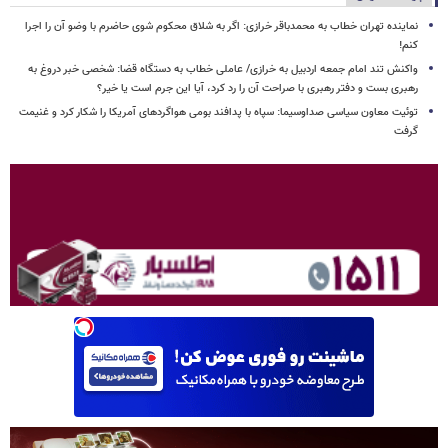
نماینده تهران خطاب به محمدباقر خرازی: اگر به شلاق محکوم شوی حاضرم با وضو آن را اجرا
کنم!
واکنش تند امام جمعه اردبیل به خرازی/ عاملی خطاب به دستگاه قضا: شخصی خبر دروغ به
رهبری بست و دفتر رهبری با صراحت آن را رد کرد، آیا این جرم است یا خیر؟
توئیت معاون سیاسی صداوسیما: سپاه با پدافند بومی هواگردهای آمریکا را شکار کرد و غنیمت
گرفت