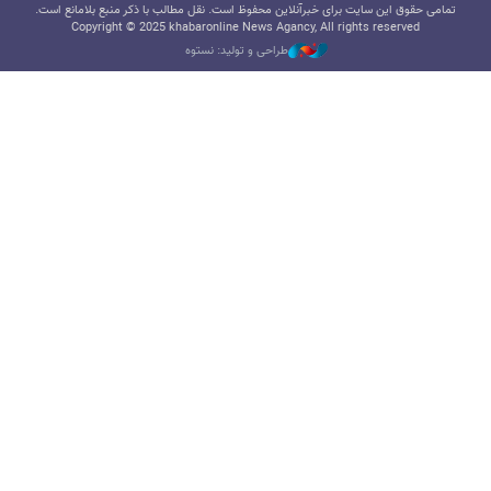
تمامی حقوق این سایت برای خبرآنلاین محفوظ است. نقل مطالب با ذکر منبع بلامانع است.
Copyright © 2025 khabaronline News Agancy, All rights reserved
طراحی و تولید: نستوه