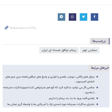
برچسب‌ها
مجلس نهم
برجام توافق هسته ای ایران
خبرهای مرتبط
سوال های زاکانی، نبویان، زاهدی و کوثری و پاسخ های عراقچی/همه سین جیم های
اعضای کمیسیون…
صالحی:اگر می توانید مذاکره کنید که آنها هم عذرخواهی کنند/مجوزمذاکرات محرمامه
را رهبری…
زاهدی:قصد ورود به بند بند برجام را نداریم
ماجرای مذاکرات محرمانه دوره احمدی نژاد با آمریکایی ها با واسطه گری عمانی ها