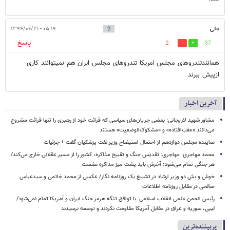
علی
۰۵:۱۹ - ۱۳۹۴/۰۶/۲۱
پاسخ
2
37
همانندتندروهای مجلس امریکا تندروهای مجلس ایران هم نمیتوانند کاری
ازپیش ببرند
آخرین اخبار
مشاور شهید لاریجانی: بعضی جریان‌های سیاسی که قرائت خود از رهبری را تنها قرائت مشروع
می‌دانند «عقب‌افتاده» و «مشکوک‌الوضعیت» هستند
نماینده مجلس دوازدهم از احتمال استیضاح وزیر نفت پزشکیان گفت + جزئیات
محمد مهاجری: مهاجری: تقدیس جنگ و تقبیح مذاکره، کشور را از مسیر عقلانی خارج می‌کند/
هر جنگی تمام می‌شود؛ آخرش باید پشت میز مذاکره نشست
خوش و بش دو وزیر ارشاد در تشییع یک روزنامه نگار/ عکسی از محمد خاتمی و سیدعباس
صالحی در مقابل روزنامه اطلاعات
رئیس انجمن علمی انقلاب اسلامی: با توافق تنگه هرمز جنگ ایران و آمریکا تمام نمی‌شود/
لیبی، سوریه و عراق در مقابل آمریکا مقاومت نکردند و توسعه نرسیدند
پربیننده‌ترین