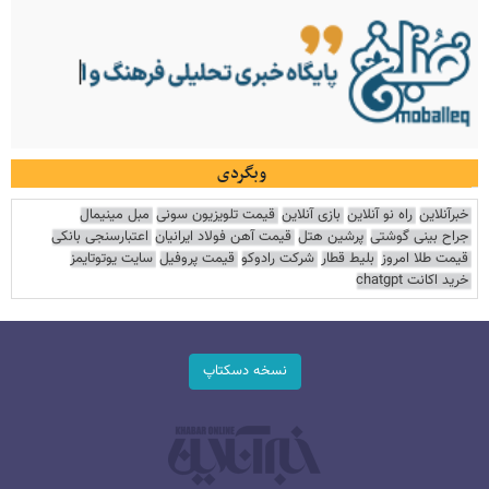
وبگردی
خبرآنلاین
راه نو آنلاین
بازی آنلاین
قیمت تلویزیون سونی
مبل مینیمال
جراح بینی گوشتی
پرشین هتل
قیمت آهن فولاد ایرانیان
اعتبارسنجی بانکی
قیمت طلا امروز
بلیط قطار
شرکت رادوکو
قیمت پروفیل
سایت یوتوتایمز
خرید اکانت chatgpt
نسخه دسکتاپ