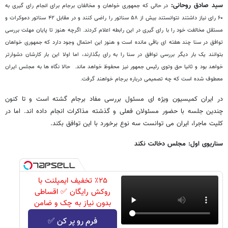
سید صادق روحانی:
در حالی که جمهوری خواهان و مخالفان برجام برای انجام رای گیری به
۶۰ رای نیاز داشتند نتوانستند بیش از ۵۸ سناتور را راضی کنند و در مقابل ۴۲ سناتور دموکرات و
مستقل مخالفت خود را با رای گیری در این رابطه اعلام کردند. اگرچه هنوز تا پایان مهلت بررسی
توافق در سنا چند هفته ای باقی مانده است و هنوز این احتمال وجود دارد که جمهوری خواهان
بتوانند یک بار دیگر بررسی توافق در سنا را به رای بگذارند، اما اولا این بار کارشان دشوارتر
خواهد بود و ثانیا حق وتوی رئیس جمهور نیز محفوظ خواهد ماند. حالا نگاه ها به مجلس ایران
معطوف شده است که چه تصمیمی درباره برجام خواهند گرفت.
در ایران کمیسیون ویژه ای مسئول بررسی مفاد برجام گشته است و تا کنون
چندین جلسه با حضور مسئولان فعلی و گذشته مذاکرات انجام داده اند. اما در
کلیت ماجرا، ایران می توانست سه نوع برخورد با این توافق بکند.
سناریوی اول: مجلس دخالت نکند
٪۲۵ تخفیف ایمپلنت با
روکش رایگان ✅ اقساطی
بدون نیاز به چک و ضامن
فرم رو پر کن ✅