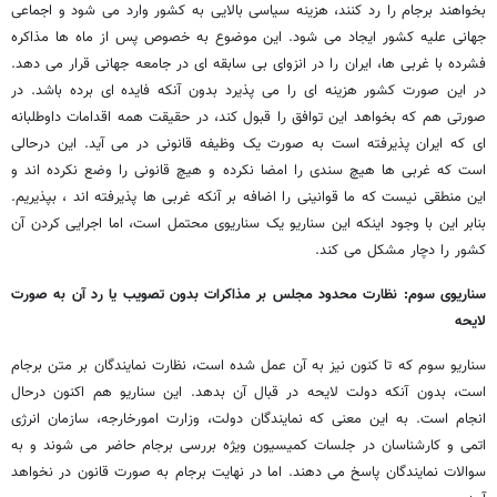
بخواهند برجام را رد کنند، هزینه سیاسی بالایی به کشور وارد می شود و اجماعی
جهانی علیه کشور ایجاد می شود. این موضوع به خصوص پس از ماه ها مذاکره
فشرده با غربی ها، ایران را در انزوای بی سابقه ای در جامعه جهانی قرار می دهد.
در این صورت کشور هزینه ای را می پذیرد بدون آنکه فایده ای برده باشد. در
صورتی هم که بخواهد این توافق را قبول کند، در حقیقت همه اقدامات داوطلبانه
ای که ایران پذیرفته است به صورت یک وظیفه قانونی در می آید. این درحالی
است که غربی ها هیچ سندی را امضا نکرده و هیچ قانونی را وضع نکرده اند و
این منطقی نیست که ما قوانینی را اضافه بر آنکه غربی ها پذیرفته اند ، بپذیریم.
بنابر این با وجود اینکه این سناریو یک سناریوی محتمل است، اما اجرایی کردن آن
کشور را دچار مشکل می کند.
سناریوی سوم: نظارت محدود مجلس بر مذاکرات بدون تصویب یا رد آن به صورت
لایحه
سناریو سوم که تا کنون نیز به آن عمل شده است، نظارت نمایندگان بر متن برجام
است، بدون آنکه دولت لایحه در قبال آن بدهد. این سناریو هم اکنون درحال
انجام است. به این معنی که نمایندگان دولت، وزارت امورخارجه، سازمان انرژی
اتمی و کارشناسان در جلسات کمیسیون ویژه بررسی برجام حاضر می شوند و به
سوالات نمایندگان پاسخ می دهند. اما در نهایت برجام به صورت قانون در نخواهد