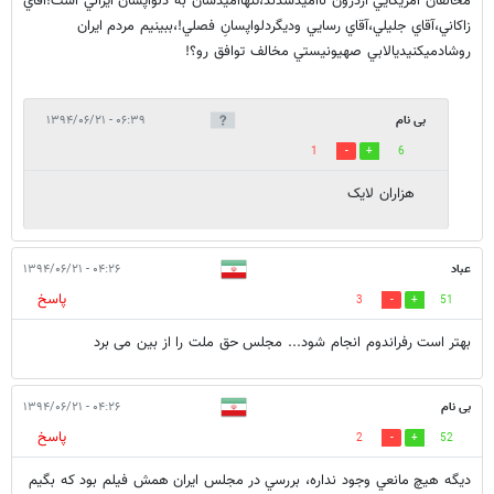
مخالفان آمريكايي ازدرون نااميدشدند،تنهااميدشان به دلواپسان ايراني است!آقاي
زاكاني،آقاي جليلي،آقاي رسايي وديگردلواپسانِ فصلي!،ببينيم مردم ايران
روشادميكنيديالابي صهيونيستي مخالف توافق رو؟!
بی نام
۰۶:۳۹ - ۱۳۹۴/۰۶/۲۱
1
6
هزاران لایک
عباد
۰۴:۲۶ - ۱۳۹۴/۰۶/۲۱
پاسخ
3
51
بهتر است رفراندوم انجام شود... مجلس حق ملت را از بین می برد
بی نام
۰۴:۲۶ - ۱۳۹۴/۰۶/۲۱
پاسخ
2
52
ديگه هيچ مانعي وجود نداره، بررسي در مجلس ايران همش فيلم بود كه بگيم