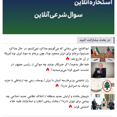
در بحث مشارکت کنید
ابوالفتح: حتی زمانی که می‌گوییم مذاکره نمی‌کنیم، در حال مذاکره
هستیم/ برجام برای ایران معجزه بود/ چون برجام به سود ایران بود آمریکا
از آن خارج شد
شما نظر بدهید/ اگر خبرنگار بودید چه سوالی از رئیس جمهور در
نشست خبری فردا می‌پرسیدید؟
راز دشمنی وزیرخارجه لبنان با ایران / یوسف رجی چه ارتباطی با حزب
نزدیک به اسرائیل دارد؟
«پیمان مکه» و آرایش جدید منطقه / ائتلاف نظامی جدید اسلامی چه
پیامی برای تهران دارد؟ / مثلث ریاض، آنکارا و اسلام‌آباد علیه خلاء
امنیتی غرب