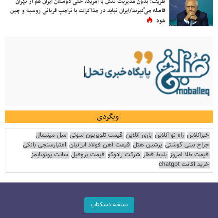
ظریف: بدون مدیریت تنش با آمریکا، حتی دوستان ایران هم از تهران
فاصله می‌گیرند/ایران نباید در مذاکرات با ترامپ قربانی روسیه و چین
شود
وبگردی
خبرآنلاین
راه نو آنلاین
بازی آنلاین
قیمت تلویزیون سونی
مبل مینیمال
جراح بینی گوشتی
پرشین هتل
قیمت آهن فولاد ایرانیان
اعتبارسنجی بانکی
قیمت طلا امروز
بلیط قطار
شرکت رادوکو
قیمت پروفیل
سایت یوتوتایمز
خرید اکانت chatgpt
نسخه دسکتاپ