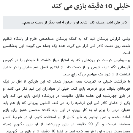
خلیلی 10 دقیقه بازی می کند
کادر فنی نباید ریسک کند. شاید او را برای 4 امه دیگر از دست بدهیم...
وقتی گزارش پزشکان تیم که به کمک پزشکان متخصص خارج از باشگاه تنظیم
شده، روی دست کادر فنی قرار می گیرد، همه یک جمله می گویند: این بدشانسی
است.
پرسپولیس درست در روزهایی که به امتیاز نیباز داشت تا خودش را در کورس
قهرمانی نگه دارد، کریمی را از دست داد. از ابتدای فصل هم خلیلی را در اختیار
نداشت تا از نبود یک مهاجم بزرگ رنج ببرد.
با بازگشت خلیلی به تمرینات همه امیدوار شدند که این بازیگن لا اقل در لیگ
قهرمانان بتواند برای قرمزها بازی کند. خیلی از هواداران این تیم فکر می کنند او
در بازی چهارشنبه این هفته مقابل مقاومت در ورزشگاه آزادی بازی می کند ولی
یکی از اعضای کادر فنی این فرضیه را رد می کند. افشین پیروانی که باز هم باید
عنوان مربی را برای او به کار ببریم، در این باره گفت: محسن هنوز برای بازی
آماده نشده و نمی توانیم به طور کامل از او استفاده کنیم. او در شرایط کامل
مسابقه نیست و اگر 90 دقیقه در بازی چهارشنبه از او بازی بگیریم زمینه
مصدومیت دوباره او را فراهم کرده ایم. ما فقط 10 دقیقه از او بازی می گیریم».