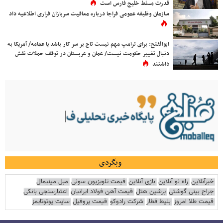
قدرت مسلط خلیج فارس است
سازمان وظیفه عمومی فراجا درباره معافیت سربازان فراری اطلاعیه داد
ابوالفتح: برای ترامپ مهم نیست تاج بر سر کار باشد یا عمامه/ آمریکا به
دنبال تغییر حکومت نیست/ عمان و عربستان در توقف حملات نقش
داشتند
وبگردی
خبرآنلاین
راه نو آنلاین
بازی آنلاین
قیمت تلویزیون سونی
مبل مینیمال
جراح بینی گوشتی
پرشین هتل
قیمت آهن فولاد ایرانیان
اعتبارسنجی بانکی
قیمت طلا امروز
بلیط قطار
شرکت رادوکو
قیمت پروفیل
سایت یوتوتایمز