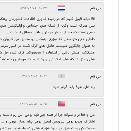
بی نام
۱۰:۳۷ - ۱۳۹۴/۰۸/۰۵
آقا بیاید قبول کنیم که در زمینه فناوری اطلاعات کشورمان بر
پس معرکه است وگرنه از شبکه های اجتماعی و اپلیکیشن ها
بومی است که بسیار بسیار مهمتر از باقی مسائل است.الان سا
داخلی حتی نتونستن که توزیع لینوکس رو مطابق نیاز کاربران دا
به عنوان جایگزین سیستم عامل های کرک شده در اختیار مردم ق
مشکلات امنیتی ناشی از استفاده از محصولات کرک شده حل شود 
هایی مثل شبکه های اجتماعی ورود کنیم که مهمترین دغدغه آن
بی نام
۱۰:۴۴ - ۱۳۹۴/۰۸/۰۵
راه های نفوذ باید فیلتر شود
بی نام
۱۰:۴۵ - ۱۳۹۴/۰۸/۰۵
من واقعا برام سواله چرا از همه چیز باید بومی اش رو داشته 
اشتراک ویدیو بومی سرویس ایمیل بومی پیام رسان بومی و ... م
محبت کن یه تحقیق در مورد هزینه هایی که واسه اینا میشه و 