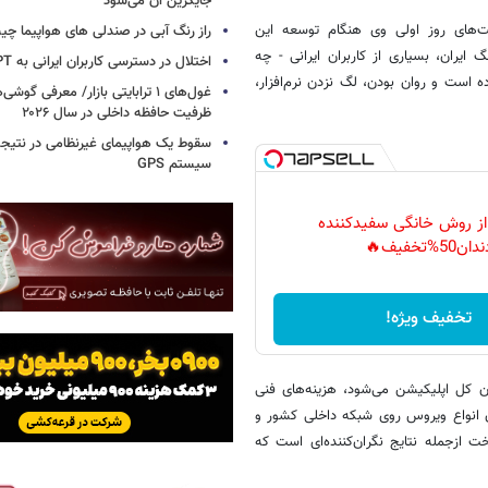
جایگزین آن می‌شود
ت‌های روز اولی وی هنگام توسعه این
راز رنگ آبی در صندلی های هواپیما چ
ران، بسیاری از کاربران ایرانی - چه
اختلال در دسترسی کاربران ایرانی به ChatGPT
است و روان بودن، لگ نزدن نرم‌افزار،
غول‌های ۱ ترابایتی بازار/ معرفی گوش
ظرفیت حافظه داخلی در سال ۲۰۲۶
سقوط یک هواپیمای غیرنظامی در نتیجه
سیستم‌ GPS
 از روش خانگی سفیدکننده
دان50%تخفیف🔥
تخفیف ویژه!
نع از فیلتر شدن کل اپلیکیشن می‌شود، هزینه‌های فنی
دن انواع ویروس روی شبکه داخلی کشور و
 ازجمله نتایج نگران‌کننده‌ای است که