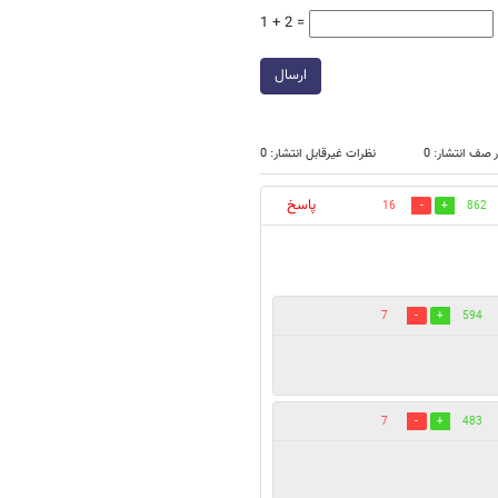
1 + 2 =
ارسال
 صف انتشار: 0
نظرات غیرقابل انتشار: 0
پاسخ
16
862
7
594
7
483