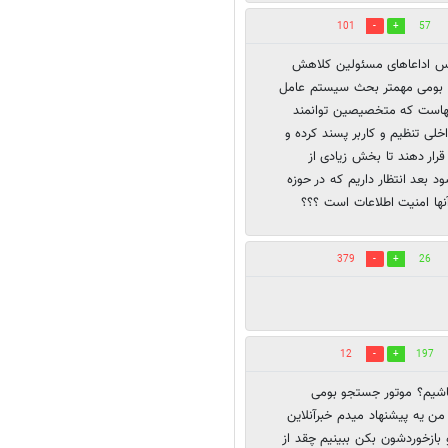
101
57
عکس اداعاهای مسئولین کلاهش
ی بومی مهمتر بحث سیستم عامل
لهاست که متخصیصین توانمند
خلی تنظیم و کاربر پسند کرده و
رار دهند تا بخش زیادی از
بعد انتظار داریم که در حوزه
ها امنیت اطلاعات است ؟؟؟
379
26
12
197
باشیم؟ موتور جستجو بومی
ن یه پیشنهاد میدم خبرآنلاین
بازخوردشون بکن ببینیم چقد از