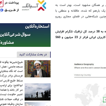
می بر همگان مشهود است، بهتر است به
له، یک بارهم که شده، عاقلانه و منطقی با
ر چنین شبکه‌هایی در فضای مجازی روبرو
{نمودار زیر نشان می‌دهد ترافیک کاربران ایرانی از 20 درصد در کمتر از چند ماه به 38 درصد کل ترافیک تلگرام افزایش
یافته و با در نظر گرفتن رقم 62 میلیون کاربر فعال به صورت ماهانه تعداد کاربران ایرانی فراتر از 23 میلیون و 560
در بحث مشارکت کنید
شیخ‌نشین‌ها چگونه فک
مسجدجامعی: عمان تن
است که نگاه متفاوتی 
عربستان برادر بزرگ‌
مسلط خلیج فارس ا
ابوالفتح: برای ترامپ
سر کار باشد یا عمامه/
تغییر حکومت نیست/ 
در توقف حملات نقش
سازمان وظیفه عمومی 