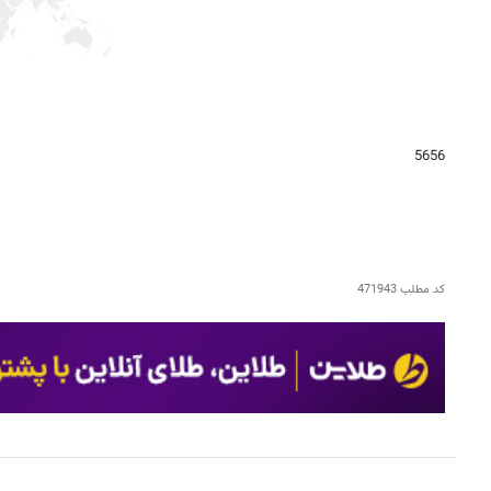
5656
کد مطلب
471943