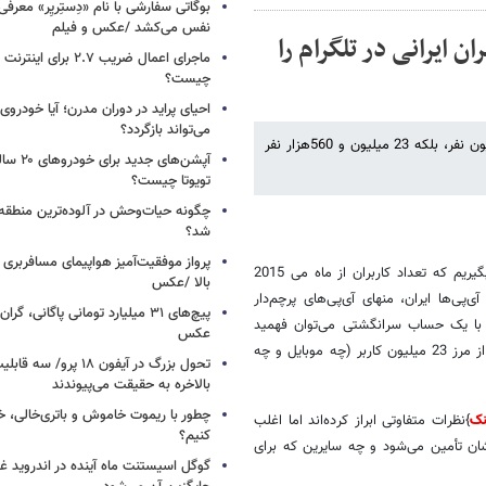
نفس می‌کشد /عکس و فیلم
ون نفری کاربران ایرانی در تلگرام را
ماجرای اعمال ضریب ۲.۷ برای 
چیست؟
احیای پراید در دوران مدرن؛ آیا خودروی 
می‌تواند بازگردد؟
چه بخواهیم و چه نخواهیم تعداد کاربران ایرانی پیام‌رسان تلگرام نه 14 میلیون نفر، بلکه 23 میلیون و 560هزار نفر
آپشن‌های ج
تویوتا چیست؟
چگونه حیات‌وحش در آلوده‌ترین منطقه
شد؟
پرواز موفقیت‌آمیز هواپیمای مسافربری چ
(اگر فرض بگیریم که تعداد کاربران از ماه می 2015
بالا /عکس
یک دریافتی از آی‌پی‌ها ایران، منهای آی‌پی‌های پرچم‌دار
 با یک حساب سرانگشتی می‌توان فهمید
عکس
} اینک از مرز 23 میلیون کاربر (چه موبایل و چه
تحول بزرگ در آیفون ۱۸ پرو/
بالاخره به حقیقت می‌پیوندند
چطور با ریموت خاموش و باتری‌خالی، خ
نک
}نظرات متفاوتی ابراز کرده‌اند اما اغلب
کنیم؟
‌شان تأمین می‌شود و چه سایرین که برای
گوگل اسیستنت ماه آینده در اندروید غ