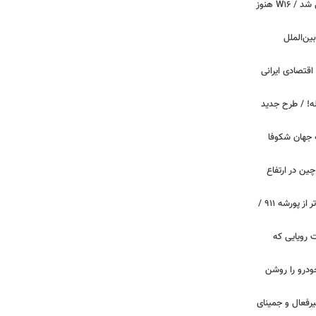
بوگاتی سفارشی با نام «دِستِریِر» معرفی شد / W۱۶ هنوز
اینترنت بین‌الملل
اقتصادی ایرانی
دید برای خودروهای ۲۰ ساله! / طرح جدید
 جهان شکوفا
ین در ارتفاع
پیچ‌های ۳۱ میلیارد تومانی پاگانی، گران‌تر از پورشه ۹۱۱ /
 سه قابلیت رویایی که
ودرو را روشن
یرفعال و جمینای