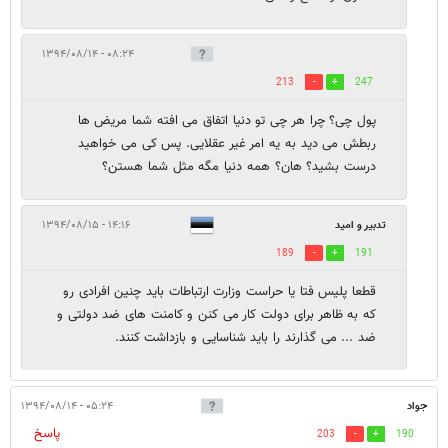
۰۸:۲۴ - ۱۳۹۴/۰۸/۱۴
213
247
پول چی؟ چرا هر چی تو دنیا اتفاق می افته شما مریض ها
ربطش می دید به یه امر غیر عقلایی. پس کی می خواهید
درست بشید؟ هان؟ همه دنیا مگه مثل شما هستن؟
تدبیر و امید
۱۴:۱۶ - ۱۳۹۴/۰۸/۱۵
189
191
قطعا پلیس فتا یا حراست وزارت ارتباطات باید چنین افرادی رو
که به ظاهر برای دولت کار می کنن و کامنت های ضد دولتی و
ضد ... می گذارند را باید شناسایی و بازداشت کنند.
جواد
۰۵:۲۴ - ۱۳۹۴/۰۸/۱۴
پاسخ
203
190