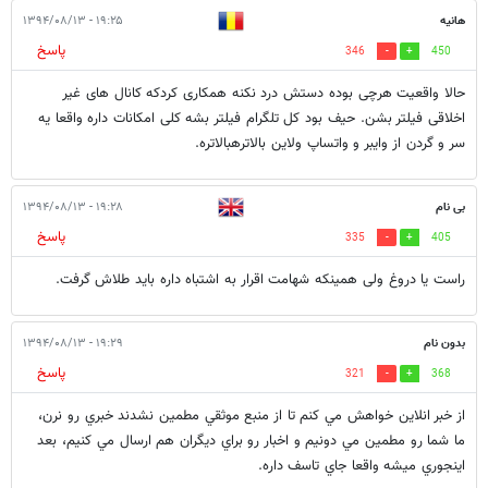
هانیه
۱۹:۲۵ - ۱۳۹۴/۰۸/۱۳
پاسخ
346
450
حالا واقعیت هرچی بوده دستش درد نکنه همکاری کردکه کانال های غیر
اخلاقی فیلتر بشن. حیف بود کل تلگرام فیلتر بشه کلی امکانات داره واقعا یه
سر و گردن از وایبر و واتساپ ولاین بالاترهبالاتره.
بی نام
۱۹:۲۸ - ۱۳۹۴/۰۸/۱۳
پاسخ
335
405
راست یا دروغ ولی همینکه شهامت اقرار به اشتباه داره باید طلاش گرفت.
بدون نام
۱۹:۲۹ - ۱۳۹۴/۰۸/۱۳
پاسخ
321
368
از خبر انلاين خواهش مي كنم تا از منبع موثقي مطمين نشدند خبري رو نرن،
ما شما رو مطمين مي دونيم و اخبار رو براي ديگران هم ارسال مي كنيم، بعد
اينجوري ميشه واقعا جاي تاسف داره.