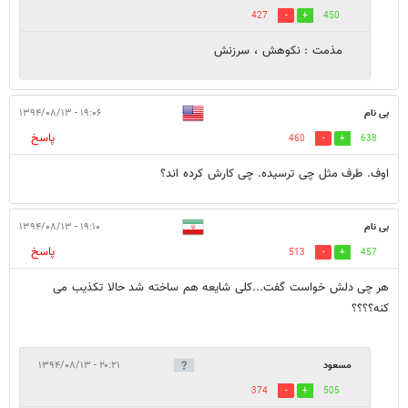
427
450
مذمت : نکوهش ، سرزنش
بی نام
۱۹:۰۶ - ۱۳۹۴/۰۸/۱۳
پاسخ
460
638
اوف. طرف مثل چی ترسیده. چی کارش کرده اند؟
بی نام
۱۹:۱۰ - ۱۳۹۴/۰۸/۱۳
پاسخ
513
457
هر چی دلش خواست گفت...کلی شایعه هم ساخته شد حالا تکذیب می
کنه؟؟؟؟
مسعود
۲۰:۲۱ - ۱۳۹۴/۰۸/۱۳
374
505