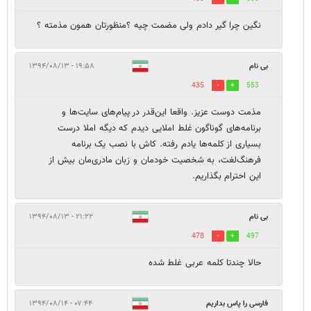
نگین چرا گیر دادم ولی مضمت چیه ؟منظورتان همون مذمته ؟
بی نام
۱۹:۵۸ - ۱۳۹۴/۰۸/۱۳
435
553
مذمت دوست عزیز. واقعا این‌قدر در پیام‌های سایت‌ها و
برنامه‌های گوناگون غلط املایی دیدم که دیگه املا درست
بسیاری از کلمه‌ها یادم رفته. کاش با نصب یک برنامه
فرهنگ‌لغت، به شخصیت خودمان و زبان مادری‌مان بیش از
این احترام بگذاریم.
بی نام
۲۱:۲۲ - ۱۳۹۴/۰۸/۱۳
478
497
حالا چندتا کلمه عربی غلط شده
فارسی را پاس بداریم
۰۷:۴۴ - ۱۳۹۴/۰۸/۱۴