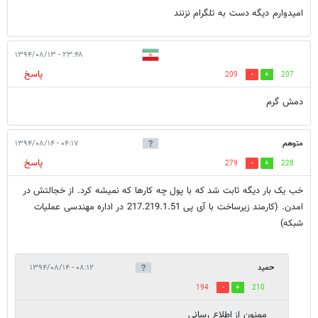
امیدوارم دیگه دست به تلگرام نزنند
۲۳:۴۸ - ۱۳۹۴/۰۸/۱۳
پاسخ
209
207
دمش گرم
متوهم
۰۴:۱۷ - ۱۳۹۴/۰۸/۱۴
پاسخ
279
228
خب یک بار دیگه ثابت شد که با پول چه کارها که نمیشه کرد. از خجالتش در
امدن. (کارمند زیرساخت با آی پی 217.219.1.51 در اداره مهندسی عملیات
شبکه)
حمید
۰۸:۱۲ - ۱۳۹۴/۰۸/۱۴
194
210
ممنون از اطلاع رسانی