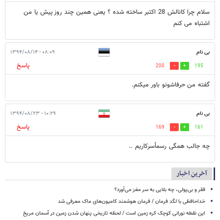
سلام چرا کانالش 28 اکتبر ساخته شده ؟ یعنی همین چند روز پیش یا من
اشتباه می کنم
بی نام
۰۸:۰۹ - ۱۳۹۴/۰۸/۱۴
پاسخ
200
195
گفته من حرفاشونو باور میکنم.
بی نام
۱۰:۲۹ - ۱۳۹۴/۰۸/۲۳
پاسخ
169
161
چه جالب همگی رسماًسرکاریم ..
آخرین اخبار
فقر و بی‌پولی، چه بلایی به سر مغز می‌آورد؟
خداحافظی با لگد فرمان / فرمان هوشمند کامیون‌های ماک معرفی شد
این نقطه نورانی کوچک کره زمین است / لحظه تاریخی پنهان شدن زمین در آسمان مریخ