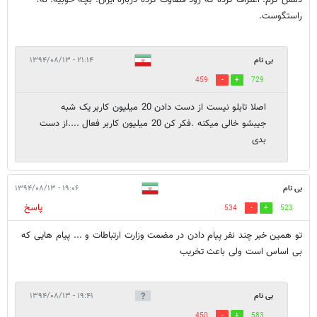
دمش گرم. اعتراف کرده که زود قضاوت کرده درباره ایران. بچه خوبیه. نه؟
راستگوست.
بی نام
۲۱:۱۴ - ۱۳۹۴/۰۸/۱۳
459
729
اصلا تابلو نیست از دست دادن 20 میلیون کاربر یک شبه
جیبشو خالی میکنه .فکر کن 20 میلیون کاربر فعال ....از دست
بدی
بی نام
۱۹:۰۶ - ۱۳۹۴/۰۸/۱۳
پاسخ
534
523
تو همین خبر چند نفر پیام دادن در مضمت وزارت ارتباطات و ... پیام هایی که
بی اساس است ولی باعث تخریب
بی نام
۱۹:۴۱ - ۱۳۹۴/۰۸/۱۳
450
583