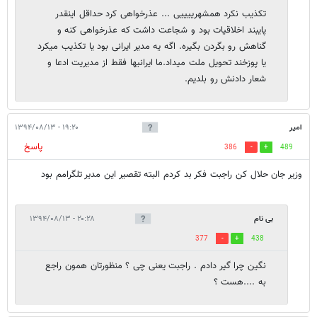
تکذیب نکرد همشهرییییی ... عذرخواهی کرد حداقل اینقدر
پایبند اخلاقیات بود و شجاعت داشت که عذرخواهی کنه و
گناهش رو بگردن بگیره. اگه یه مدیر ایرانی بود یا تکذیب میکرد
یا پوزخند تحویل ملت میداد.ما ایرانیها فقط از مدیریت ادعا و
شعار دادنش رو بلدیم.
امیر
۱۹:۲۰ - ۱۳۹۴/۰۸/۱۳
پاسخ
386
489
وزیر جان حلال کن راجبت فکر بد کردم البته تقصیر این مدیر تلگرامم بود
بی نام
۲۰:۲۸ - ۱۳۹۴/۰۸/۱۳
377
438
نگین چرا گیر دادم . راجبت یعنی چی ؟ منظورتان همون راجع
به ....هست ؟