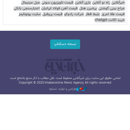
خبرآنلاین
راه نو آنلاین
بازی آنلاین
قیمت تلویزیون سونی
مبل مینیمال
جراح بینی گوشتی
پرشین هتل
قیمت آهن فولاد ایرانیان
اعتبارسنجی بانکی
قیمت طلا امروز
بلیط قطار
شرکت رادوکو
قیمت پروفیل
سایت یوتوتایمز
خرید اکانت chatgpt
نسخه دسکتاپ
تمامی حقوق این سایت برای خبرآنلاین محفوظ است. نقل مطالب با ذکر منبع بلامانع است.
Copyright © 2025 khabaronline News Agancy, All rights reserved
طراحی و تولید: نستوه