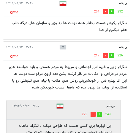
بی نام
۲۰:۴۰ - ۱۳۹۴/۰۸/۱۳
پاسخ
254
232
تلگرام یکیش هست بخاطر همه تهمت ها به وزیر و سازمان های دیگه طلب
عفو میکنیم از خدا
بی نام
۲۰:۴۰ - ۱۳۹۴/۰۸/۱۳
پاسخ
217
226
تلگرام وایبر و غیره ابزار اجتماعی و مربوط به مردم هستن و باید خواسته های
مردم در طراحی و امکانات در نظر گرفته بشن بعد ازون درخواست دولت ها.
این اقا بهتره قبل از خودشیرینی روش های مقابله با پیام های تبلیغتی رو با
استفاده از روبات ها بهبود بده که واقعا اعصاب خورددکن شده
بی نام
۲۱:۰۰ - ۱۳۹۴/۰۸/۱۳
222
243
این ابزارها برای کسی هست که طراحی میکنه . تلگرام ماهانه
3 میلیارد تومان هزینه میکنه برای سرورهاش که تو جک