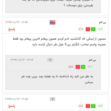
بفرستی برای دوستات ؟
بی نام
۲۰:۴۸ - ۱۳۹۴/۰۸/۱۳
پاسخ
216
218
ممنون از لینکی که گذاشتید ادم کردم همون پیغام اخرین پیغام بود فقط
عجیبه واسم صاحب تلگرام زیر 5 هزار نفر دنبال کننده داره
بی نام
۲۲:۱۴ - ۱۳۹۴/۰۸/۱۳
204
217
به نظر من تازه راه انداخته، تا یه هفته بعد ببین چند نفر
میشن
۲۱:۵۷ - ۱۳۹۴/۰۸/۱۳
پاسخ
232
229