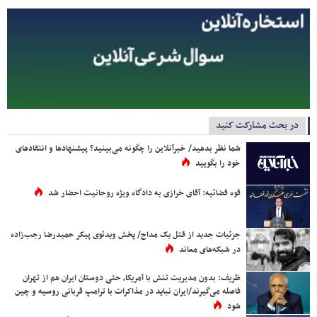
در بحث مشارکت کنید
شما نظر بدهید/ خبرآنلاین را چگونه می‌بینید؟ پیشنهادها و انتقادهای
خود را بگویید
قوه قضائیه: آقای خرازی به دادگاه ویژه روحانیت احضار شد
جزئیات جدید از قتل یک مداح/ پخش ویدئوی پیکر حمیدرضا رجب‌زاده
در شبکه‌های معاند
ظریف: بدون مدیریت تنش با آمریکا، حتی دوستان ایران هم از تهران
فاصله می‌گیرند/ایران نباید در مذاکرات با ترامپ قربانی روسیه و چین
شود