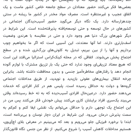
خط رسیده‌اند. باید پرسید که آیا جمع‌شدن آنها در یک‌جا خوب است یا نه؟
بعضی‌ها فکر می‌کنند حضور معتادان در سطح جامعه خاص کشور ماست و یک
اتفاق عجیب و غیرمنتظره است. مصرف مواد مخدر در کشور ما ریشه در سنتی
چندهزارساله دارد. یک نگاه دیگر می‌گوید حضور آسیب‌دیدگان اجتماعی در
کشورهای در حال توسعه و حتی توسعه‌یافته پذیرفته‌شده است. این شرایط در
دیگر شهرهای بزرگ دنیا هم وجود دارد و حتی در مقایسه با هرندی وضعیت
اسف‌بارتری دارند. اما آنها معتدند، این آسیبی است که اگر ما بخواهیم چوب
برداریم و آنها را از بین ببریم، تبدیل به کلونی‌های بزرگ‌تری شده و در سطح
اجتماع پخش می‌شوند. اتفاقی که در محله کینک‌کراس استرالیا می‌افتد این است
که هیچ معتاد تزریقی‌ای وجود ندارد که حتی یک بار تزریق مشترک با لوازم آلوده
انجام دهد یا رفتارهای مخاطره‌آمیز جنسی و بدون محافظت داشته باشد. بنابراین
چرخه انتقال بیماری‌های عفونی بازپدید و نوپدید، از طریق مداخلات اجتماعی
گروه‌ها و دولت به حداقل رسیده است. پلیس هم در کنار افرادی که خدمات
می‌دهند حضور دارد. درعین‌حال افرادی آسیب‌دیده که به ته‌ خط رسیده‌اند وقتی
می‌بیند یک‌سری افراد برایشان کاری می‌کنند پیش خودش فکر می‌کنند پس من در
این اجتماع یک توجهی دارم یا حداقل می‌توانم یک نقشی ایفا کنم و کم‌کم به
سمت پذیرش درمان می‌رود. این شرایط در ایران دچار نوسان و بی‌برنامه است،
ابتدا با برخورد فیزیکی جلو می‌رویم و بعد که می‌بینیم در معرض بلای اچ‌آی‌وی،
هستیم مداخلات کاهش آسیب را شروع می‌کنیم. از نظر من جنس نگاه قانون‌گذار