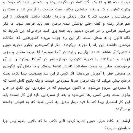
درباره ماده ١٥ و ١٦ یک نگاه کاملا درمانگرانه بوده و مشخص کرده که دولت و
وزارت تعاون و کار و رفاه اجتماعی مکلف است خدمات را فراهم کند و معتادان
بی‌بضاعت را حمایت کند تا امکان زندگی و درمان داشته باشند. قانون‌گذار از این
هم فراتر رفته و گفته حتی پوشش بیمه درمان هم باید فراهم شود. ما فکر
می‌کنیم هرکس را در خیابان دیدیم باید جمع‌آوری کنیم درحالی‌که این شرایط نه
نگاه قانون و نه منطق است. اگر این راه جواب می‌داد کشورهایی که امکانات
بیشتری داشتند این راه را تجربه می‌کردند. مگر از کمپ‌های اجباری تجربه خوبی
داشتیم؟ آیا شاهد اشاعه اچ‌‌آی‌وی و ایدز در آنجا نبودیم؟ آیا تجربه مناطق و جزایر
ایزوله و دورافتاده را تجربه نکردیم؟ درحال‌حاضر در آمریکا رویکرد را از آن
برخوردهای سلبی به سمت معادلات کاهش تقاضا برده‌اند و به دنبال آن، الگوهای
در معرض خطر را آموزش می‌دهند. اگر کسی از این سد مصونیت پیدا نکرد، بحث
درمان پیش می‌آید که یک درمان صرفا سم‌زدایی نیست و یک پکیج کامل است که
با سم‌زدایی شروع می‌شود. ما اکنون می‌بینیم که در شهرداری این اتفاق در حال
وقوع است. یعنی کسی رها نمی‌شود و بعد از سم‌زدایی تازه اول کار است؛ باید
این کار استمرار پیدا کند تا فرد بیمار تبدیل به کسی شود که به آغوش جامعه
برمی‌گردد.
ارشد:
به نکات خیلی خوبی اشاره کردید آقای دکتر. ما که لالایی بلدیم پس چرا
خوابمان نمی‌برد؟