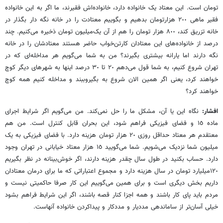
تومان است. این معتاد یک خانواده دارد، خانواده‌اش فقیرند، ما اگر به این خانواده
فقیر ماهی ٢٠٠ ‌هزارتومان بدهیم و بگوییم معتادت را در خانه نگه دار بگذار در
خانه تزریق کند، ٨٠٠‌ هزار تومان را هم از آن یک‌میلیون تومان ذخیره می‌کنیم. چند
درصد از خانواده‌های این معتادان کارتن‌خواب حاضر هستند معتادشان را در خانه
نگه دارند اما یارانه بیشتری بگیرند؟ من به شما می‌گویم هر مداخله‌ای که در
تهران شروع کنیم، به شما قول می‌دهم ٢٠ تا ٣٠ درصد اینها به شهرهای دیگر کوچ
خواهند کرد، یعنی اگر همین الان شروع به بگیروببند و مداخله کنیم همه کوچ
خواهند کرد؟
افشار:
نگاه این یا آن، مشکل ما را حل نمی‌کند. من می‌گویم اگر شرایط اجرای
ماده ١٥ و فضای فیزیکی فراهم شود، این بحران قابل کنترل است. من هم
معتقدم هر معتاد حداقل روزی ٢٠‌ هزار تومان هزینه دارد. با فضای فیزیکی به یک‌
میلیون شما نزدیک می‌شویم. شما می‌گویید ١٥ ‌هزار معتاد خیابانی در تهران وجود
دارد. حساب بکنید در طول سال چقدر هزینه دارند، اگر خوش‌بینانه در نظر بگیریم
١٢٠‌میلیارد تومان در سال هزینه دارد و مجموع اعتباراتی که ما برای درمان معتادان
داریم بخش دیگری است و برای همین می‌گوییم این کار صرفا حاکمیتی نیست و
مردم باید پای کار باشند و همه اجزا کنار قصه باشند، اگر این شرایط فراهم بشود
خیلی آسان‌تر از ساماندهی مددیار و مددکار و پیداکردن خانواده آنهاست.