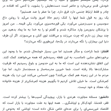
بردارد. یعنی سیستم تشویق و تنبیه را بلد نیستیم. نمی‌دانیم ‌آدمی که برای
خودش قدم برمی‌دارد و حاضر است دست‌هایش را بشوید، با آدمی ‌که افتاده در
چادر و فقط ارتباط جنسی دارد فرق دارد. چرا ما صفر یا صد هستیم؟ ‌
یک روز به قول شما اینها را کتک زدیم حالا امروز وانت می‌آید با روغن داغ
سوسیس و سیب‌زمینی می‌آورد، یکی قورمه‌سبزی می‌آورد، یکی قیمه... من امروز
با پزشکان بدون‌مرز وارد مذاکره شدم و گفتم تو را به خدا به ما پماد بدهید من
چند بیمار زن دارم که چرت می‌زنند و می‌افتند توی آتش و می‌سوزند. اگر آن طرف
دنیا این بیماران را نگه می‌دارند در یک‌جا، این‌طوری نگه می‌دارند؟
افشار:
شما ناراحت و متأثر هستید اما من بسیار خوشحال شدم. ما با وجود این
برخوردهای سلبی نامناسب، به این نقطه رسیده‌ایم که همه می‌خواهند کمک کنند.
این اتفاق نشان‌دهنده این است که ما به این حدومرز و بلوغ رسیدیم که ظرفیت
مشارکت‌ها بالا رفته است. شما خیرین مدرسه‌ساز و مسجدساز دارید. اما چرا
مردم ما در این زمینه هم کمک می‌کنند؟ چون احساس می‌کنند این درد یک هزینه
کمرشکن است. ما خیلی تلاش کردیم تا بگوییم هزینه کمرشکن‌تر از هزینه خانواده
یک معتاد و خود نیست.
دانشور:
مسئله مجاورت هرندی با بازار، پیچیدگی آسیب‌ها را بیشتر کرده است.
فقر، فحشا، کودکِ‌کار و اوباشگری... همه اینها به علت مجاورت با بازار است که
اقتصاد غیررسمی‌ای را برای عده‌ای خاص شکل داده است؛ اوباشی که به‌نوعی از