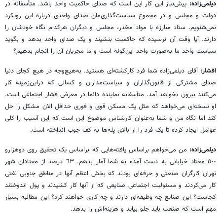
دیلمی‌زاده:
پیش‌نیاز این کار این است که صدای حاکمیت واحد باشد. متأسفانه در
دولت و مجلس و در مجموع سیاست‌گذاری‌مان صدای واحدی درباره این رویکرد
نمی‌شنویم. ستاد مبارزه با مواد مخدر، مجلس و دیگران هرکدام نگاه خودشان را
دارند. آیا وقت آن نرسیده که حاکمیت بنشیند و یک صدای واحد بدهد و بگوید
سیاست واحد ما به‌صورت واحد این‌گونه است و ما مجریان آن را انجام بدهیم؟
افشار:
آقای دیلمی‌زاده شما فرد کارکشته‌ای هستید. به‌هیچ‌وجه در هیچ کجای دنیا
صدای مشترکی از قانون‌گذاران و سیاست‌مداران و کسانی که دراین‌زمینه کار
می‌کنند بیرون نخواهد آمد. متأسفانه نماینده دائما در معرض فشار اجتماعی است.
او نسخه‌ای می‌خواهد که مثل یک مسکن قوی و فوری حداقل الان مشکل را حل
کند اما نگاه من و شما به‌عنوان کارشناس موضوع این است که این آسیب را کلی
عوامل ایجاد کرده تا یک فرد را از بالای پله‌ها به کف جوب انداخته است.
دیلمی‌زاده:
من می‌خواهم براساس یافته‌هایی که براساس یک تحقیق روی دوهزارو
٥٠٠ معتاد خیابانی به دست آمده به شما آمار بدهم. ٦٣ درصد از معتادان شهر
تهران کارگران صنعتی و حرفه‌ای بودند که بخش اعظم آنها در مناطق جنوبی نفتی
کار می‌کردند و مسئولیت اجتماعی صنایعی که از آنها کار کشیدند و پول اندوختند
کجاست‌؟ این صنایع چه وظیفه‌ای دارند و چه کاری خواهند کرد؟ این مطالبه بسیار
مهم است که صنعت باید جلو بیاید و هزینه‌اش را بدهد.