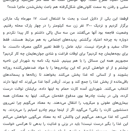
شدن اعتیاد مطرح است. اینها عواملی است اما شما فکر نمی‌کنید برخوردهای
سلبی و رفتن به سمت کلونی‌های شکل‌گرفته هم باعث پخش‌شدن ماجرا شده؟
ارشد:
این یکی از دلایل است و بحث ما اشتغال است. ١٧ مهرماه یک ماراتن
برگزار کردیم و نزدیک ٣٠٠ نفر زن سه کیلومتر را در چهار پارک محله رفتیم.
وضعیت فاجعه بود آنها می‌گفتند من سه سال پاکی داشتم و کار پیدا نکردم و
دوباره به چرخه اعتیاد برگشتم. پدیده‌های اجتماعی به هم مرتبط هستند، فقط
خاک سفید و فرحزاد نیست. نباید عامل را فقط تغییر الگوی مصرف دانست. ما
برای بچه‌هایمان چه کردیم؟ برای اوقات فراغت و شادی جوان‌هایمان چه کار کردیم؟
‌مجبوریم همه این مسائل را با هم ببینیم. شنبه یک نامه به شهردار این ناحیه
نوشتم و از او خواهش کردم که این پیاده‌روها را با مواد ضدعفونی‌کننده روزانه
بشویند و از کسانی که غذا پخش می‌کنند بخواهند تا زباله‌ها و پسماندهای
باقی‌مانده از پخش غذا را جمع کند و ببرند. آن‌قدر آنجا غذا می‌آورند که اینها دارند
انتخاب می‌کنند. شهرداری آمده کارت حمام به اینها داده، برایشان توالت درست
کرده، ولی در پشت چادرها بوی مدفوع خفه‌مان می‌کند. اینها به معتادان همه
بیماری‌های عفونی و میکروب را انتقال می‌دهند. به معتاد می‌گویم چرا نمی‌روی
دستشویی کارت را بکنی؟ می‌گوید اگر از اینجا بروم چادرو اسبابم را می‌دزدند. به
کسی که غذا می‌دهد می‌گویم این واکنش که به معتاد می‌گویی خواهش می‌کنم
این غذا را بگیر درست نیست! باید در بزنی و غذایت را بدهی تا هرکسی خواست