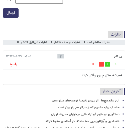
1 + 4 =
ارسال
نظرات
نظرات منتشر شده: 1
نظرات در صف انتشار: 1
نظرات غیرقابل انتشار: 0
بی نام
۰۶:۰۹ - ۱۳۹۴/۰۸/۲۱
پاسخ
0
8
نمیشه مثل چین رفتار کرد؟
آخرین اخبار
این ساندویچ‌ها را از بیرون نخرید/ توصیه‌های مینو محرز
هشدار درباره مخدری که از سیگار هم پنهان‌تر است
دستگیری دو متهم گردنبند قاپی در خیابان معروف تهران
علاءالدین و آرژانتین روی خط حادثه؛ دو آسانسور سقوط کردند