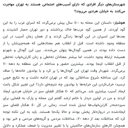
شهرستان‌های دیگر افرادی که دارای آسیب‌های اجتماعی هستند به تهران مهاجرت
می‌کنند به خیابان هرندی می‌روند؟
هوشیار:
داستان این محله به ٤٠٠ سال پیش برمی‌گردد که اسرای عرب را به این
گود آوردند. از همین گود عرب‌ها خاک برداشتند و دور تهران حصار کشیدند و
بعدها این اسیران در این گودها زندگی کردند و از همان زمان آسیب در این
منطقه وجود داشته است. قبل از انقلاب هم معتادهایی که همه‌چیزشان را از
دست داده بودند در همین گودال‌ها پنهان می‌شدند. بین این گودال و شهرنو
همیشه ارتباط وجود داشت، اما بیشتر معتادان ته‌خطی و زنان کارتن‌خواب ته‌خطی
از قبل انقلاب اینجا بودند. بیشترین حضور و مداخله در این منطقه به دهه ٧٠
برمی‌گردد. شهردار وقت تهران این گودال‌ها را پر کرد و با بولدوزر خانه‌ها را صاف
کرد. این مداخله شروع مداخلاتی بود که در تهران ادامه داشت و به نتایج خوبی
نرسید؛ خراب‌کردن این خرابه‌ها با بولدوزر چه نتیجه‌ای دارد؟ این تغییر شکل باعث
ایجاد آسیب بیشتری شد. می‌دانم که ٤٠ هکتار فضای سبز در خیابان هرندی ایجاد
کردند و من در اولین دیدار با خانم ارشد گفتم این محله و پارک به فضایی برای
سیزده‌به‌در کارتن‌خواب‌ها تبدیل شده است. زمانی در کل ٤٠ هکتار فضای سبز
ایجادشده در دروازه‌غار پخش بودند و حالا یک‌جا هستند. باید به این نکته توجه
کرد که مداخلات بعد از دهه ٧٠، مداخلات مردمی و گروه‌های مردمی و خیر بود و
همچنان کارهای سازمان‌های حاکمیتی یا با تغییر مدیریت یا ضعف عملکرد و دلایل