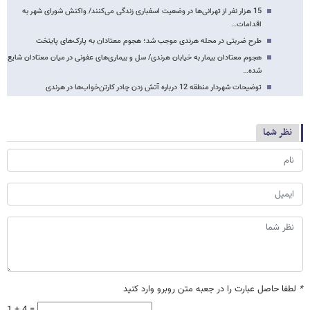
15 هزار نفر از تهرانی‌ها در وضعیت اسفباری زندگی می‌کنند/ واکنش شورای شهر به
اقدامات…
طرح ضربتی در محله هرندی موجب شد؛ هجوم معتادان به پارک‌های پایتخت
هجوم معتادان بیمار به خیابان هرندی/ سل و بیماری‌های عفونی در میان معتادان شایع
شده…
توضیحات شهردار منطقه 12 درباره آتش زدن چادر کارتن‌خواب‌ها در هرندی
نظر شما
*
لطفا حاصل عبارت را در جعبه متن روبرو وارد کنید