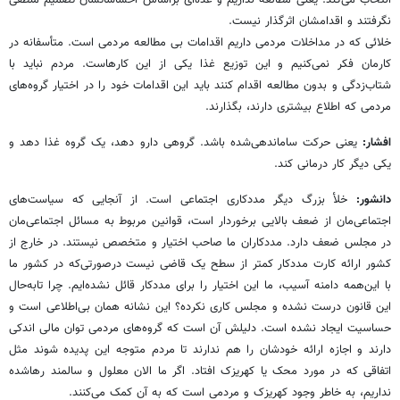
انتخاب می‌کند. یعنی مطالعه نداریم و عده‌ای براساس احساساتشان تصمیم منطقی
نگرفتند و اقدامشان اثرگذار نیست.
خلائی که در مداخلات مردمی داریم اقدامات بی مطالعه مردمی است. متأسفانه در
کارمان فکر نمی‌کنیم و این توزیع غذا یکی از این کارهاست. مردم نباید با
شتاب‌زدگی و بدون مطالعه اقدام کنند باید این اقدامات خود را در اختیار گروه‌های
مردمی که اطلاع بیشتری دارند، بگذارند.
افشار:
یعنی حرکت ساماندهی‌شده باشد. گروهی دارو دهد، یک گروه غذا دهد و
یکی دیگر کار درمانی کند.
دانشور:
خلأ بزرگ دیگر مددکاری اجتماعی است. از آنجایی که سیاست‌های
اجتماعی‌مان از ضعف بالایی برخوردار است، قوانین مربوط به مسائل اجتماعی‌مان
در مجلس ضعف دارد. مددکاران ما صاحب اختیار و متخصص نیستند. در خارج از
کشور ارائه کارت مددکار کمتر از سطح یک قاضی نیست درصورتی‌که در کشور ما
با این‌همه دامنه آسیب، ما این اختیار را برای مددکار قائل نشده‌ایم. چرا تابه‌حال
این قانون درست نشده و مجلس کاری نکرده؟ این نشانه همان بی‌اطلاعی است و
حساسیت ایجاد نشده است. دلیلش آن است که گروه‌های مردمی توان مالی اندکی
دارند و اجازه ارائه خودشان را هم ندارند تا مردم متوجه این پدیده شوند مثل
اتفاقی که در مورد محک یا کهریزک افتاد. اگر ما الان معلول و سالمند رهاشده
نداریم، به خاطر وجود کهریزک و مردمی است که به آن کمک می‌کنند.