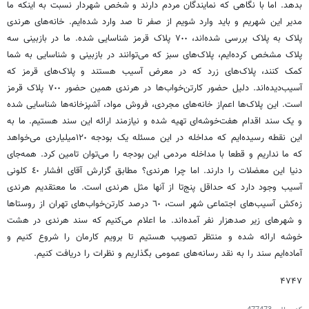
بدهد. اما با نگاهی که نمایندگان مردم دارند و شخص شهردار نسبت به اینکه ما
مدیر این شهریم و باید وارد شویم از صفر تا صد وارد شده‌ایم. خانه‌های هرندی
پلاک به پلاک بررسی شده‌اند، ٧٠٠ پلاک قرمز شناسایی شده. ما در بازبینی سه
پلاک مشخص کرده‌ایم، پلاک‌های سبز که می‌توانند در بازبینی و شناسایی به شما
کمک کنند، پلاک‌های زرد که در معرض آسیب هستند و پلاک‌های قرمز که
آسیب‌دیده‌اند. دلیل حضور کارتن‌خواب‌ها در هرندی همین حضور ٧٠٠ پلاک قرمز
است. این پلاک‌ها اعم‌از خانه‌های مجردی، فروش مواد، ‌آشپزخانه‌ها شناسایی شده
و یک سند اقدام هفت‌خوشه‌ای تهیه شده و نیازمند ارائه این سند هستیم. ما به
این نقطه رسیده‌ایم که مداخله در این مسئله یک بودجه ١٢٠‌میلیاردی می‌خواهد
که ما نداریم و قطعا با مداخله مردمی این بودجه را می‌توان تامین کرد. همه‌جای
دنیا این معضلات را دارند. اما چرا هرندی؟ مطابق گزارش آقای افشار ٤٠ کلونی
آسیب وجود دارد که حداقل پنج‌تا از آنها مثل هرندی است. ما معتقدیم هرندی
زه‌کش آسیب‌های اجتماعی شهر است، ٦٠ درصد کارتن‌خواب‌های تهران از روستاها
و شهرهای زیر صد‌هزار نفر آمده‌اند. ما اعلام می‌کنیم که سند هرندی در هشت
خوشه ارائه شده و منتظر تصویب هستیم تا برویم کارمان را شروع کنیم و
آماده‌ایم سند را به نقد رسانه‌های عمومی بگذاریم و نظرات را دریافت کنیم.
۴۷۴۷