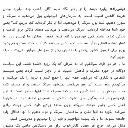
دیلمی‌زاده:
بیایید لایه‌ها را از بالاتر نگاه کنیم. آقای افشار، چند میلیارد تومان
هزینه کاهش آسیب است. به سازمان‌های غیردولتی پول می‌دهید تا سرنگ و
سوزن دهیم. شما پول سرنگ را می‌دهید، اما آیا فکر کرده‌اید کجا تزریق کند؟ یعنی
خود شما مداخله کرده‌اید، سرنگ می‌دهید و می‌دانید معتاد مکانی برای اقامت و
زندگی ندارد. بیایید کمی خودمان را نقد کنیم. نمودار عملکرد ما نوسان دارد اما
نشان‌دهنده اتفاقی دیگر هم هست و نشان می‌دهد کار ما سخت است و نمی‌شود
برای ایران فرمول کشور پرتغال را به‌عنوان یکی از مدل‌های موفق مدیریت مصرف
تجویز کرد.
ما با هر دو طرف موافقیم اما به شرطی که یک رویه داشته باشد. این سیاست
دوگانه در حوزه مصرف و کاهش آسیب، ما را دچار آسیب کرده، یعنی سیستم
انتظامی و تفکری که می‌گوید همه اینها را جمع کنیم و ببریم را نقد می‌کنیم و
می‌گوییم غلط است. آنها هم می‌گویند نمی‌شود سرنگ بدهید و او مصرف کند،
خب، موادش را از کجا تأمین کند و کجا مصرف کند؟ ‌اینها معضل است. تا این
پارادوکس در تصمیم‌گیری حل نشود، مشکل ما همچنان ادامه دارد. در شرایط
فعلی کسی جلوتر حرکت نمی‌کند چون منتقد زیادی دارد. کسی جرئت زیادی
نمی‌کند بگوید به آنها مکان و ساختمان، سرنگ و مواد دهیم تا آنها حداقل وارد
جامعه نشوند. ما با یک پدیده مواجهیم و باید آن را بپذیریم و مدیریتش کنیم.
مثال می‌زنم؛ خرج هر معتاد کارتن‌خواب برای هر دستگاهی ماهی یک‌ میلیون