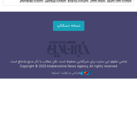
قیمت طلا امروز
بلیط قطار
شرکت رادوکو
قیمت پروفیل
سایت یوتوتایمز
نسخه دسکتاپ
تمامی حقوق این سایت برای خبرآنلاین محفوظ است. نقل مطالب با ذکر منبع بلامانع است.
Copyright © 2025 khabaronline News Agancy, All rights reserved
طراحی و تولید: نستوه