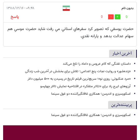
بدون نام
۰۹:۴۸ - ۱۳۸۸/۱۲/۱۶
پاسخ
0
0
حضرت يوسفي كه تصوير كرد سفرهاي استاني مي رفت شايد حضرت موسي هم
سهام عدالت بدهد و يارانه نقدي.
آخرین اخبار
داستان تفنگی که کام عروس و داماد را تلخ می‌کند
«زنده‌شور» و روایت نجات پنج اعدامی؛ تلاش برای بخشش در آخرین شب زندگی
«مرد عنکبوتی: روزی نو»؛ سریع‌ترین فیلم تاریخ در رسیدن به ۵۰۰ میلیون دلار
آرزوهای ایرج راد برای «تئاتر متفکر» در افتتاحیه نمایش تالار چهارسو
اسکورسیزی و اندرسن؛ همکاری غافلگیرکننده دو غول سینما
پربیننده‌ترین
اسکورسیزی و اندرسن؛ همکاری غافلگیرکننده دو غول سینما