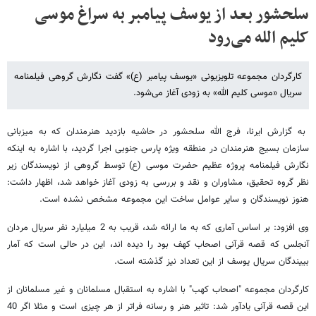
سلحشور بعد از یوسف پیامبر به سراغ موسی
کلیم الله می‌رود
کارگردان مجموعه تلویزیونی «یوسف پیامبر (ع)» گفت نگارش گروهی فیلمنامه
سریال «موسی کلیم الله» به زودی آغاز می‌شود.
به گزارش ایرنا، فرج الله سلحشور در حاشیه بازدید هنرمندان که به میزبانی
سازمان بسیج هنرمندان در منطقه ویژه پارس جنوبی اجرا گردید، با اشاره به اینکه
نگارش فیلمنامه پروژه عظیم حضرت موسی (ع) توسط گروهی از نویسندگان زیر
نظر گروه تحقیق، مشاوران و نقد و بررسی به زودی آغاز خواهد شد، اظهار داشت:
هنوز نویسندگان و سایر عوامل ساخت این مجموعه مشخص نشده است.
وی افزود: بر اساس آماری که به ما ارائه شد، قریب به 2 میلیارد نفر سریال مردان
آنجلس که قصه قرآنی اصحاب کهف بود را دیده اند، این در حالی است که آمار
بییندگان سریال یوسف از این تعداد نیز گذشته است.
کارگردان مجموعه "اصحاب کهب" با اشاره به استقبال مسلمانان و غیر مسلمانان از
این قصه قرآنی یادآور شد: تاثیر هنر و رسانه فراتر از هر چیزی است و مثلا اگر 40