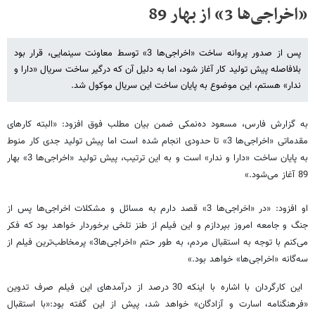
«اخراجی‌ها 3» از بهار 89
پس از صدور پروانه ساخت «اخراجی‌ها 3» توسط معاونت سینمایی، قرار بود
بلافاصله پیش تولید کار آغاز شود، اما به دلیل آن که درگیر ساخت سریال «دارا و
ندار» هستم، این موضوع به پایان ساخت این سریال موکول شد.
به گزارش فارس، مسعود ده‌نمکی ضمن بیان مطلب فوق افزود: «البته کارهای
مقدماتی «اخراجی‌ها 3» تا حدودی انجام شده است اما پیش تولید جدی کار منوط
به پایان ساخت «دارا و ندار» است و به این ترتیب، پیش تولید «اخراجی‌ها 3» بهار
89 آغاز می‌شود.»
او افزود: «در «اخراجی‌ها 3» قصد دارم به مسائل و مشکلات اخراجی‌ها پس از
جنگ و جامعه امروز بپردازم و این فیلم از طنز تلخی برخوردار خواهد بود که فکر
می‌کنم با توجه به استقبال مردم، به طور حتم «اخراجی‌ها3» پرمخاطب‌ترین فیلم از
سه‌گانه «اخراجی‌ها» خواهد بود.»
این کارگردان با اشاره با اینکه 30 درصد از درآمد‌های این فیلم صرف تدوین
«فرهنگنامه اسارت و آزادگان» خواهد شد، پیش از این گفته بود:«با استقبال