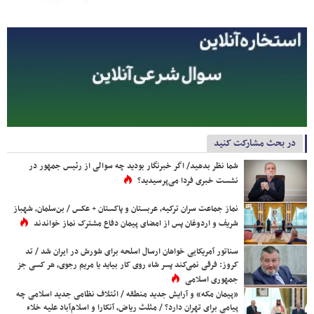
در بحث مشارکت کنید
شما نظر بدهید/ اگر خبرنگار بودید چه سوالی از رئیس جمهور در
نشست خبری فردا می‌پرسیدید؟
نماز جماعت سران ترکیه، عربستان و پاکستان + عکس / بن‌سلمان، شهباز
شریف و اردوغان پس از امضای پیمان دفاع مشترک نماز خواندند
سناتور آمریکایی خواهان ارسال اسلحه برای شورش در ایران شد / تد
کروز: فرقی نمی‌کند پسر شاه روی کار بیاید یا مریم رجوی، هر کسی جز
جمهوری اسلامی
«پیمان مکه» و آرایش جدید منطقه / ائتلاف نظامی جدید اسلامی چه
پیامی برای تهران دارد؟ / مثلث ریاض، آنکارا و اسلام‌آباد علیه خلاء