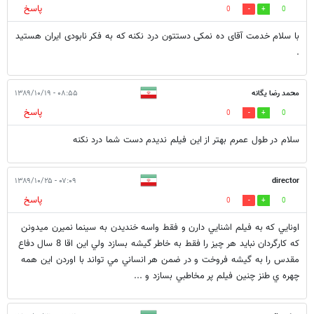
پاسخ
0
0
با سلام خدمت آقای ده نمکی دستتون درد نکنه که به فکر نابودی ایران هستید
.
محمد رضا یگانه
۰۸:۵۵ - ۱۳۸۹/۱۰/۱۹
پاسخ
0
0
سلام در طول عمرم بهتر از این فیلم ندیدم دست شما درد نکنه
۰۷:۰۹ - ۱۳۸۹/۱۰/۲۵
director
پاسخ
0
0
اونايي كه به فيلم اشنايي دارن و فقط واسه خنديدن به سينما نميرن ميدونن
كه كارگردان نبايد هر چيز را فقط به خاطر گيشه بسازد ولي اين اقا 8 سال دفاع
مقدس را به گيشه فروخت و در ضمن هر انساني مي تواند با اوردن اين همه
چهره ي طنز چنين فيلم پر مخاطبي بسازد و ...