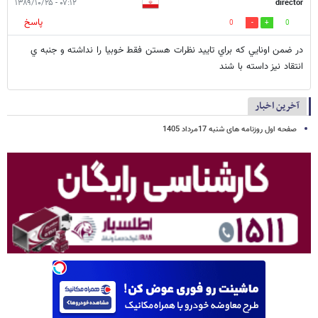
۰۷:۱۲ - ۱۳۸۹/۱۰/۲۵
director
پاسخ
0
0
در ضمن اونايي كه براي تاييد نظرات هستن فقط خوبيا را نداشته و جنبه ي
انتقاد نيز داسته با شند
آخرین اخبار
صفحه اول روزنامه های شنبه 17مرداد 1405