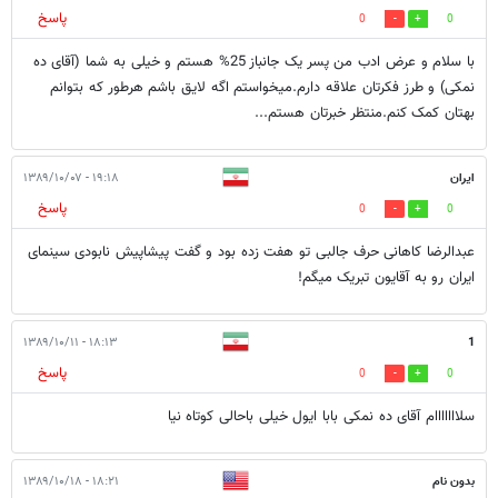
پاسخ
0
0
با سلام و عرض ادب من پسر یک جانباز 25% هستم و خیلی به شما (آقای ده
نمکی) و طرز فکرتان علاقه دارم.میخواستم اگه لایق باشم هرطور که بتوانم
بهتان کمک کنم.منتظر خبرتان هستم...
ایران
۱۹:۱۸ - ۱۳۸۹/۱۰/۰۷
پاسخ
0
0
عبدالرضا کاهانی حرف جالبی تو هفت زده بود و گفت پیشاپیش نابودی سینمای
ایران رو به آقایون تبریک میگم!
۱۸:۱۳ - ۱۳۸۹/۱۰/۱۱
1
پاسخ
0
0
سلااااااام آقای ده نمکی بابا ایول خیلی باحالی کوتاه نیا
بدون نام
۱۸:۲۱ - ۱۳۸۹/۱۰/۱۸